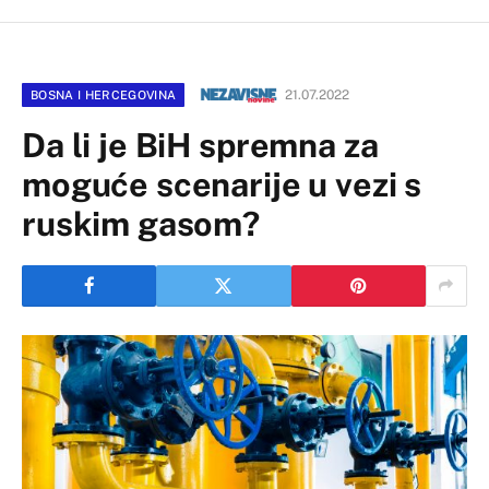
21.07.2022
BOSNA I HERCEGOVINA
Da li je BiH spremna za
moguće scenarije u vezi s
ruskim gasom?