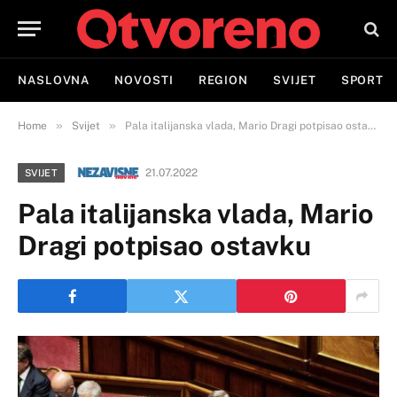
NASLOVNA
NOVOSTI
REGION
SVIJET
SPORT
»
»
Home
Svijet
Pala italijanska vlada, Mario Dragi potpisao ostavku
21.07.2022
SVIJET
Pala italijanska vlada, Mario
Dragi potpisao ostavku