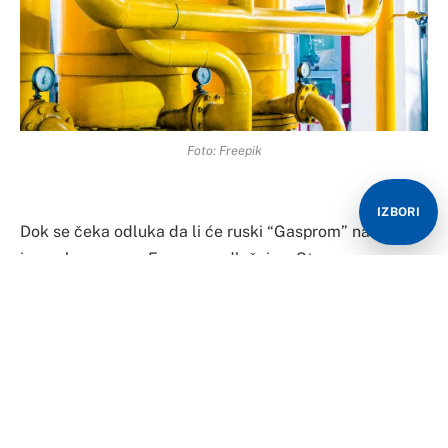
Foto: Freepik
IZBORI
Dok se čeka odluka da li će ruski “Gasprom” nastaviti
isporuku gasa za Evropu, nadležni na Starom
kontinentu spremni su za sve scenarije, uvjereni su
stručnjaci, koji u razgovoru za “Nezavisne novine”
poručuju da ne dijele mišljenje odgovornih lica u BiH
da je država adekvatno pripremljena za eventualni
prekid dopremanja ruskog gasa, snabdjevenost
količinama i moguće korekcije cijene.