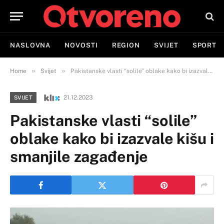
NASLOVNA
NOVOSTI
REGION
SVIJET
SPORT
»
»
Home
Svijet
Pakistanske vlasti “solile” oblake kako bi izazvale kišu i smanjile zagađenje
21.12.2023
SVIJET
Pakistanske vlasti “solile”
oblake kako bi izazvale kišu i
smanjile zagađenje