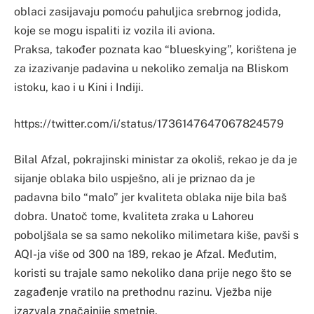
oblaci zasijavaju pomoću pahuljica srebrnog jodida,
koje se mogu ispaliti iz vozila ili aviona.
Praksa, također poznata kao “blueskying”, korištena je
za izazivanje padavina u nekoliko zemalja na Bliskom
istoku, kao i u Kini i Indiji.
https://twitter.com/i/status/1736147647067824579
Bilal Afzal, pokrajinski ministar za okoliš, rekao je da je
sijanje oblaka bilo uspješno, ali je priznao da je
padavna bilo “malo” jer kvaliteta oblaka nije bila baš
dobra. Unatoč tome, kvaliteta zraka u Lahoreu
poboljšala se sa samo nekoliko milimetara kiše, pavši s
AQI-ja više od 300 na 189, rekao je Afzal. Međutim,
koristi su trajale samo nekoliko dana prije nego što se
zagađenje vratilo na prethodnu razinu. Vježba nije
izazvala značajnije smetnje.