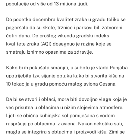
populacije od više od 13 miliona ljudi.
Do početka decembra kvalitet zraka u gradu toliko se
pogoršala da su škole, tržnice i parkovi bili zatvoreni
četiri dana. Do prošlog vikenda gradski indeks
kvalitete zraka (AQI) dosegnuo je razine koje se
smatraju iznimno opasnima za zdravlje.
Kako bi ih pokušala smanjiti, u subotu je vlada Punjaba
upotrijebila tzv. sijanje oblaka kako bi stvorila kišu na
10 lokacija u gradu pomoću malog aviona Cessna.
Da bi se stvorili oblaci, mora biti dovoljno vlage koja je
već prisutna u oblacima u nižim slojevima atmosfere.
Ljeti se obična kuhinjska sol pomiješana s vodom
raspršuje po oblacima iz aviona. Nakon nekoliko sati,
magla se integrira s oblacima i proizvodi kišu. Zimi se