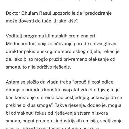
Doktor Ghulam Rasul upozorio je da “predoziranje
može dovesti do tuče ili jake kiše”.
Voditelj programa klimatskih promjena pri
Međunarodnoj uniji za očuvanje prirode i bivši glavni
direktor pakistanskog meteorološkog odjela, rekao je
da, iako bi to moglo pružiti privremeno olakšanje od
smoga, to nije održivo rješenje.
Aslam se složio da vlada treba “proučiti posljedice
diranja u prirodu i koristiti ovaj alat vrlo štedljivo; to je
kao korištenje steroida kao posljednjeg pokušaja da se
prekine ciklus smoga”. Takva rješenja, dodao je, mogla
bi odmaknuti fokus od rješavanja stvarnih izvora
smoga, poput prometa, industrijskih emisija, spaljivanja
usjeva i otpada i nestajanja zelenog pokrova.