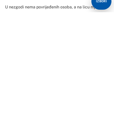
IZBORI
U nezgodi nema povrijeđenih osoba, a na licu mjesta je
policija.
Kako nezvanično saznaje InfoBijeljina, do nezgode je
došlo jer je tokom vožnje pukla guma na automobilu.
Vozilo će biti izvučeno iz kanala kada na lice mjesta
stigne vučna služba, čiji dolazak se očekuje.
Foto: InfoBijeljina