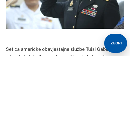
IZBORI
Šefica američke obavještajne službe Tulsi Gabbard
priznala je istoriju promjena režima koju je vodio
Washington, ali je rekla da je završila pod
predsjednikom Donaldom Trampom, uprkos njegovim
nedavnim izjavama o Iranu i optužbama o Venezueli.
Govoreći na 21. dijalogu u Manami u Bahreinu u subotu,
Gabbard je tvrdila da, za razliku od svojih prethodnika,
Trumpova administracija daje prioritet diplomatiji i
međusobnim dogovorima nad državnim udarima.