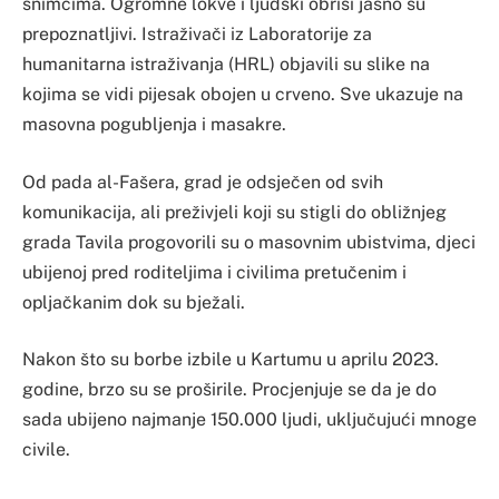
snimcima. Ogromne lokve i ljudski obrisi jasno su
prepoznatljivi. Istraživači iz Laboratorije za
humanitarna istraživanja (HRL) objavili su slike na
kojima se vidi pijesak obojen u crveno. Sve ukazuje na
masovna pogubljenja i masakre.
Od pada al-Fašera, grad je odsječen od svih
komunikacija, ali preživjeli koji su stigli do obližnjeg
grada Tavila progovorili su o masovnim ubistvima, djeci
ubijenoj pred roditeljima i civilima pretučenim i
opljačkanim dok su bježali.
Nakon što su borbe izbile u Kartumu u aprilu 2023.
godine, brzo su se proširile. Procjenjuje se da je do
sada ubijeno najmanje 150.000 ljudi, uključujući mnoge
civile.