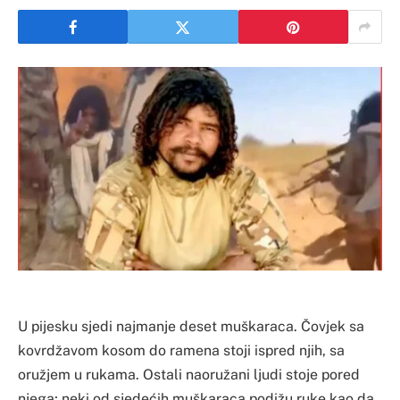
U pijesku sjedi najmanje deset muškaraca. Čovjek sa
kovrdžavom kosom do ramena stoji ispred njih, sa
oružjem u rukama. Ostali naoružani ljudi stoje pored
njega; neki od sjedećih muškaraca podižu ruke kao da