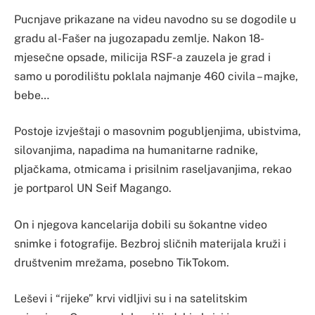
Pucnjave prikazane na videu navodno su se dogodile u
gradu al-Fašer na jugozapadu zemlje. Nakon 18-
mjesečne opsade, milicija RSF-a zauzela je grad i
samo u porodilištu poklala najmanje 460 civila – majke,
bebe…
Postoje izvještaji o masovnim pogubljenjima, ubistvima,
silovanjima, napadima na humanitarne radnike,
pljačkama, otmicama i prisilnim raseljavanjima, rekao
je portparol UN Seif Magango.
On i njegova kancelarija dobili su šokantne video
snimke i fotografije. Bezbroj sličnih materijala kruži i
društvenim mrežama, posebno TikTokom.
Leševi i “rijeke” krvi vidljivi su i na satelitskim