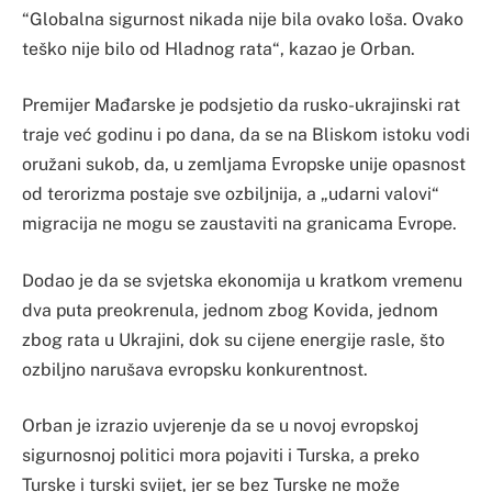
“Globalna sigurnost nikada nije bila ovako loša. Ovako
teško nije bilo od Hladnog rata“, kazao je Orban.
Premijer Mađarske je podsjetio da rusko-ukrajinski rat
traje već godinu i po dana, da se na Bliskom istoku vodi
oružani sukob, da, u zemljama Еvropske unije opasnost
od terorizma postaje sve ozbiljnija, a „udarni valovi“
migracija ne mogu se zaustaviti na granicama Еvrope.
Dodao je da se svjetska ekonomija u kratkom vremenu
dva puta preokrenula, jednom zbog Kovida, jednom
zbog rata u Ukrajini, dok su cijene energije rasle, što
ozbiljno narušava evropsku konkurentnost.
Orban je izrazio uvjerenje da se u novoj evropskoj
sigurnosnoj politici mora pojaviti i Turska, a preko
Turske i turski svijet, jer se bez Turske ne može