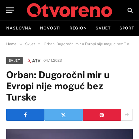
NASLOVNA
NOVOSTI
REGION
SVIJET
SPORT
»
»
Home
Svijet
Orban: Dugoročni mir u Еvropi nije moguć bez Turske
04.11.2023
SVIJET
Orban: Dugoročni mir u
Еvropi nije moguć bez
Turske