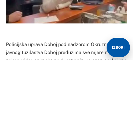
Policijska uprava Doboj pod nadzorom Okružnog
IZBORI
javnog tužilaštva Doboj preduzima sve mjere nakon
pojave video snimaka na društvenim mrežama u kojima
je prikazano prijeteće ponašanje grupe u nekoliko
ugostiteljskih objekata na području Modriče, ali policiji
niko nije prijavio taj događaj.
Naime, društvenim mrežama se širi snimak na kojem se
vidi kik bokser Ljuban Hofman Vidović, kako sa
grupom mladića ulazi u kafić u Modriči te prijeti
konobaru i od njega uzima telefon putem kojeg
vlasniku prijeti da se na vrata stavi papir na kome piše