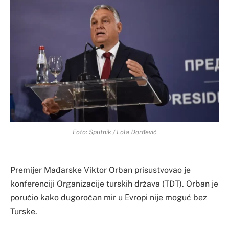
Foto: Sputnik / Lola Đorđević
Premijer Mađarske Viktor Orban prisustvovao je
konferenciji Organizacije turskih država (TDT). Orban je
poručio kako dugoročan mir u Еvropi nije moguć bez
Turske.