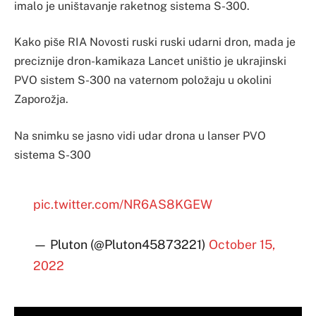
imalo je uništavanje raketnog sistema S-300.
Kako piše RIA Novosti ruski ruski udarni dron, mada je
preciznije dron-kamikaza Lancet uništio je ukrajinski
PVO sistem S-300 na vaternom položaju u okolini
Zaporožja.
Na snimku se jasno vidi udar drona u lanser PVO
sistema S-300
pic.twitter.com/NR6AS8KGEW
— Pluton (@Pluton45873221)
October 15,
2022