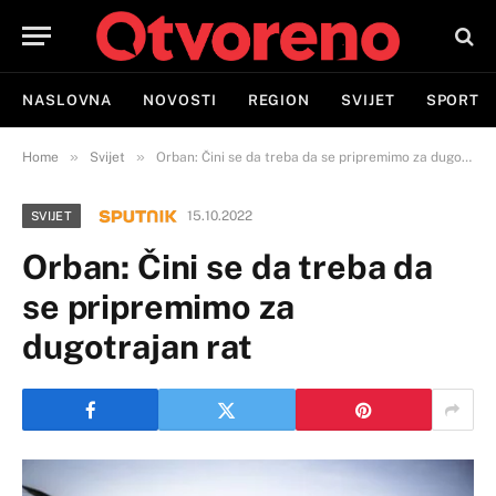
NASLOVNA
NOVOSTI
REGION
SVIJET
SPORT
»
»
Home
Svijet
Orban: Čini se da treba da se pripremimo za dugotrajan rat
15.10.2022
SVIJET
Orban: Čini se da treba da
se pripremimo za
dugotrajan rat