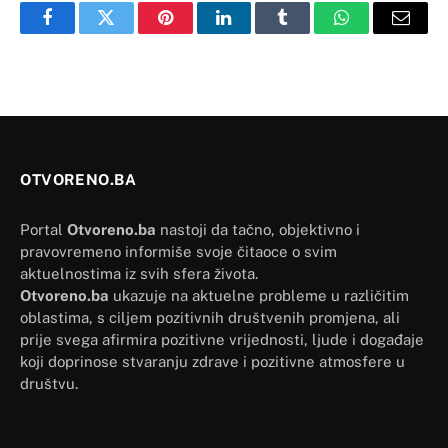
Facebook
Twitter
Pinterest
LinkedIn
Tumblr
WhatsApp
Email
OTVORENO.BA
Portal
Otvoreno.ba
nastoji da tačno, objektivno i
pravovremeno informiše svoje čitaoce o svim
aktuelnostima iz svih sfera života.
Otvoreno.ba
ukazuje na aktuelne probleme u različitim
oblastima, s ciljem pozitivnih društvenih promjena, ali
prije svega afirmira pozitivne vrijednosti, ljude i događaje
koji doprinose stvaranju zdrave i pozitivne atmosfere u
društvu.