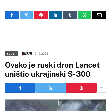
Facebook
Twitter
Pinterest
LinkedIn
Tumblr
WhatsApp
Email
15.10.2022
SVIJET
Ovako je ruski dron Lancet
uništio ukrajinski S-300