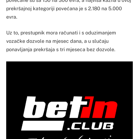
povećane su sa 150 na 300 evra, a najviša kazna u ovoj
prekršajnoj kategoriji povećana je s 2.180 na 5.000
evra.
Uz to, prestupnik mora računati i s oduzimanjem
vozačke dozvole na mjesec dana, a u slučaju
ponavljanja prekršaja s tri mjeseca bez dozvole.