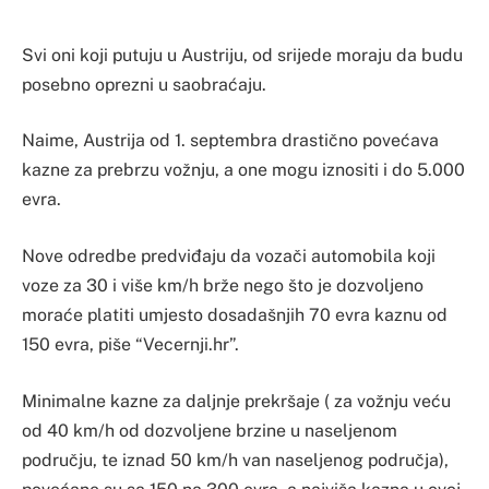
Svi oni koji putuju u Austriju, od srijede moraju da budu
posebno oprezni u saobraćaju.
Naime, Austrija od 1. septembra drastično povećava
kazne za prebrzu vožnju, a one mogu iznositi i do 5.000
evra.
Nove odredbe predviđaju da vozači automobila koji
voze za 30 i više km/h brže nego što je dozvoljeno
moraće platiti umjesto dosadašnjih 70 evra kaznu od
150 evra, piše “Vecernji.hr”.
Minimalne kazne za daljnje prekršaje ( za vožnju veću
od 40 km/h od dozvoljene brzine u naseljenom
području, te iznad 50 km/h van naseljenog područja),