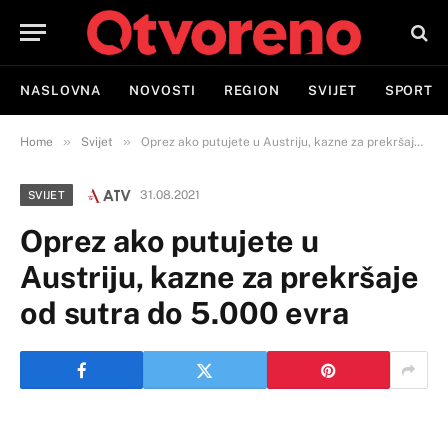
NASLOVNA
NOVOSTI
REGION
SVIJET
SPORT
»
»
Home
Svijet
Oprez ako putujete u Austriju, kazne za prekršaje od sutra do 5.000 evra
31.08.2021
SVIJET
Oprez ako putujete u
Austriju, kazne za prekršaje
od sutra do 5.000 evra