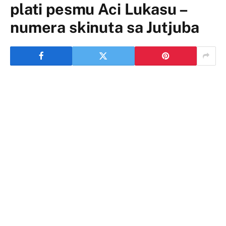
plati pesmu Aci Lukasu –
numera skinuta sa Jutjuba
Juče je izašao novi duet Ace Lukasa i Ivane Selakov za
pesmu “Svatovi”, ali je pesma ubrzo uklonjena sa sajta
“Jutjub” jer menadžment Ivane Selakov nije finansijski
ispoštovao Acu Lukasa.
S obzirom da je pevačima ovo četvrta duetska pesma
Ivana Selakov je svaki put do pesme “Svatovi”
finansijski ispoštovana od strane menadžmenta Ace