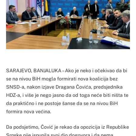
SARAJEVO, BANJALUKA – Ako je neko i očekivao da bi
se na nivou BiH mogla formirati nova koalicija bez
SNSD-a, nakon izjave Dragana Čovića, predsjednika
HDZ-a, i više je nego jasno da od toga neće biti ništa te
da praktično i ne postoje šanse da se na nivou BiH
formira nova većina.
Da podsjetimo, Čović je rekao da opozicija iz Republike
Srpske nije ispunila svoj dio dogovora i da nema