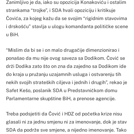
Zanimljivo je da, iako su opozicija Konakoviću i ostalim
strankama “trojke”, i SDA hvali opoziciju i kritikuje
Čovića, za kojeg kažu da se svojim “rigidnim stavovima
i drskošću” stavlja u ulogu komandanta političke scene
u BiH.
“Mislim da bi se i on malo drugačije dimenzionirao i
ponašao da mu nije ovog saveza sa Dodikom. Čović se
drži Dodika zato što on zna da zajedno sa Dodikom ide
do kraja u pružanju uzajamnih usluga i ostvarenju tih
nekih svojih strateških ciljeva i jednih i drugih”, rekao je
Safet Kešo, poslanik SDA u Predstavničkom domu
Parlamentarne skupštine BiH, a prenose agencije.
Treba podsjetiti da Čović i HDZ od početka krize nisu
glasali ni za jednu smjenu ni za imenovanje, dok je stav
SDA da podrže sve smjene, a nijedno imenovanje. Tako