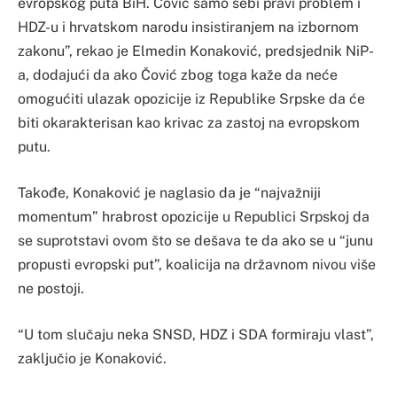
evropskog puta BiH. Čović samo sebi pravi problem i
HDZ-u i hrvatskom narodu insistiranjem na izbornom
zakonu”, rekao je Elmedin Konaković, predsjednik NiP-
a, dodajući da ako Čović zbog toga kaže da neće
omogućiti ulazak opozicije iz Republike Srpske da će
biti okarakterisan kao krivac za zastoj na evropskom
putu.
Takođe, Konaković je naglasio da je “najvažniji
momentum” hrabrost opozicije u Republici Srpskoj da
se suprotstavi ovom što se dešava te da ako se u “junu
propusti evropski put”, koalicija na državnom nivou više
ne postoji.
“U tom slučaju neka SNSD, HDZ i SDA formiraju vlast”,
zaključio je Konaković.