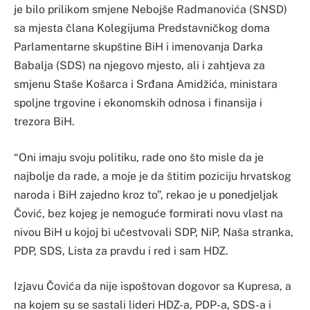
je bilo prilikom smjene Nebojše Radmanovića (SNSD)
sa mjesta člana Kolegijuma Predstavničkog doma
Parlamentarne skupštine BiH i imenovanja Darka
Babalja (SDS) na njegovo mjesto, ali i zahtjeva za
smjenu Staše Košarca i Srđana Amidžića, ministara
spoljne trgovine i ekonomskih odnosa i finansija i
trezora BiH.
“Oni imaju svoju politiku, rade ono što misle da je
najbolje da rade, a moje je da štitim poziciju hrvatskog
naroda i BiH zajedno kroz to”, rekao je u ponedjeljak
Čović, bez kojeg je nemoguće formirati novu vlast na
nivou BiH u kojoj bi učestvovali SDP, NiP, Naša stranka,
PDP, SDS, Lista za pravdu i red i sam HDZ.
Izjavu Čovića da nije ispoštovan dogovor sa Kupresa, a
na kojem su se sastali lideri HDZ-a, PDP-a, SDS-a i