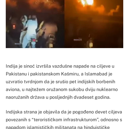
Indija je sinoć izvršila vazdušne napade na ciljeve u
Pakistanu i pakistanskom Kašmiru, a Islamabad je
uzvratio tvrdnjom da je srušio pet indijskih borbenih
aviona, u najtežem oružanom sukobu dviju nuklearno
naoružanih država u posljednjih dvadeset godina.
Indijska strana je objavila da je pogođeno devet ciljeva
povezanih s “terorističkom infrastrukturom”, odnosno s
napadom islamističkih militanata na hinduističke