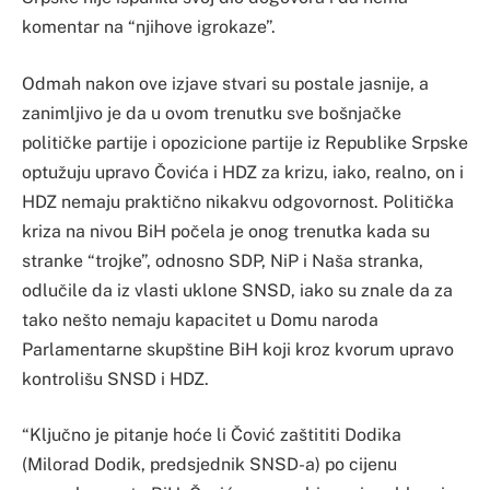
komentar na “njihove igrokaze”.
Odmah nakon ove izjave stvari su postale jasnije, a
zanimljivo je da u ovom trenutku sve bošnjačke
političke partije i opozicione partije iz Republike Srpske
optužuju upravo Čovića i HDZ za krizu, iako, realno, on i
HDZ nemaju praktično nikakvu odgovornost. Politička
kriza na nivou BiH počela je onog trenutka kada su
stranke “trojke”, odnosno SDP, NiP i Naša stranka,
odlučile da iz vlasti uklone SNSD, iako su znale da za
tako nešto nemaju kapacitet u Domu naroda
Parlamentarne skupštine BiH koji kroz kvorum upravo
kontrolišu SNSD i HDZ.
“Ključno je pitanje hoće li Čović zaštititi Dodika
(Milorad Dodik, predsjednik SNSD-a) po cijenu