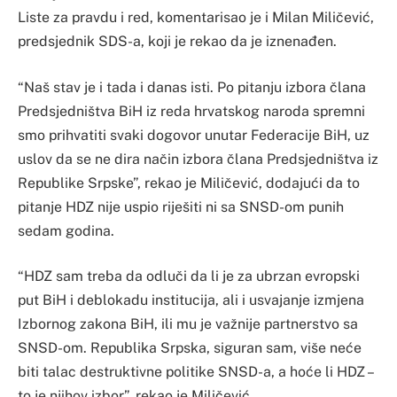
Liste za pravdu i red, komentarisao je i Milan Miličević,
predsjednik SDS-a, koji je rekao da je iznenađen.
“Naš stav je i tada i danas isti. Po pitanju izbora člana
Predsjedništva BiH iz reda hrvatskog naroda spremni
smo prihvatiti svaki dogovor unutar Federacije BiH, uz
uslov da se ne dira način izbora člana Predsjedništva iz
Republike Srpske”, rekao je Miličević, dodajući da to
pitanje HDZ nije uspio riješiti ni sa SNSD-om punih
sedam godina.
“HDZ sam treba da odluči da li je za ubrzan evropski
put BiH i deblokadu institucija, ali i usvajanje izmjena
Izbornog zakona BiH, ili mu je važnije partnerstvo sa
SNSD-om. Republika Srpska, siguran sam, više neće
biti talac destruktivne politike SNSD-a, a hoće li HDZ –
to je njihov izbor”, rekao je Miličević.