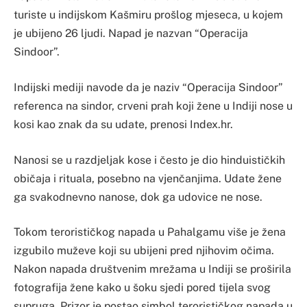
turiste u indijskom Kašmiru prošlog mjeseca, u kojem
je ubijeno 26 ljudi. Napad je nazvan “Operacija
Sindoor”.
Indijski mediji navode da je naziv “Operacija Sindoor”
referenca na sindor, crveni prah koji žene u Indiji nose u
kosi kao znak da su udate, prenosi Index.hr.
Nanosi se u razdjeljak kose i često je dio hinduističkih
običaja i rituala, posebno na vjenčanjima. Udate žene
ga svakodnevno nanose, dok ga udovice ne nose.
Tokom terorističkog napada u Pahalgamu više je žena
izgubilo muževe koji su ubijeni pred njihovim očima.
Nakon napada društvenim mrežama u Indiji se proširila
fotografija žene kako u šoku sjedi pored tijela svog
supruga. Prizor je postao simbol terorističkog napada u