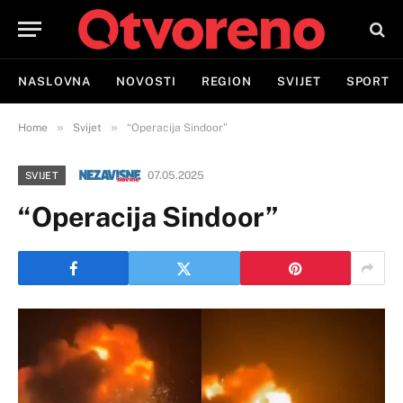
NASLOVNA
NOVOSTI
REGION
SVIJET
SPORT
»
»
Home
Svijet
“Operacija Sindoor”
07.05.2025
SVIJET
“Operacija Sindoor”