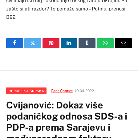
svi imaju isti cilj – okončanje ruskog rata u Ukrajini. Pa
zašto sijati razdor? To pomaže samo – Putinu, prenosi
B92.
Facebook
Twitter
Pinterest
LinkedIn
Tumblr
WhatsApp
Email
19.04.2022
REPUBLIKA SRPSKA
Cvijanović: Dokaz više
podaničkog odnosa SDS-a i
PDP-a prema Sarajevu i