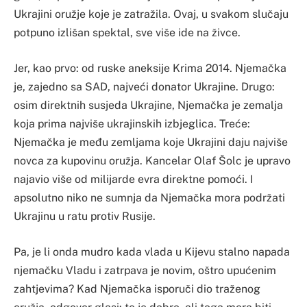
Ukrajini oružje koje je zatražila. Ovaj, u svakom slučaju
potpuno izlišan spektal, sve više ide na živce.
Jer, kao prvo: od ruske aneksije Krima 2014. Njemačka
je, zajedno sa SAD, najveći donator Ukrajine. Drugo:
osim direktnih susjeda Ukrajine, Njemačka je zemalja
koja prima najviše ukrajinskih izbjeglica. Treće:
Njemačka je među zemljama koje Ukrajini daju najviše
novca za kupovinu oružja. Kancelar Olaf Šolc je upravo
najavio više od milijarde evra direktne pomoći. I
apsolutno niko ne sumnja da Njemačka mora podržati
Ukrajinu u ratu protiv Rusije.
Pa, je li onda mudro kada vlada u Kijevu stalno napada
njemačku Vladu i zatrpava je novim, oštro upućenim
zahtjevima? Kad Njemačka isporuči dio traženog