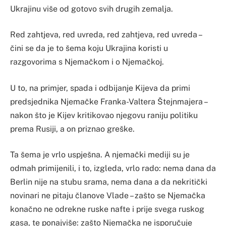
Ukrajinu više od gotovo svih drugih zemalja.
Red zahtjeva, red uvreda, red zahtjeva, red uvreda –
čini se da je to šema koju Ukrajina koristi u
razgovorima s Njemačkom i o Njemačkoj.
U to, na primjer, spada i odbijanje Kijeva da primi
predsjednika Njemačke Franka-Valtera Štejnmajera –
nakon što je Kijev kritikovao njegovu raniju politiku
prema Rusiji, a on priznao greške.
Ta šema je vrlo uspješna. A njemački mediji su je
odmah primijenili, i to, izgleda, vrlo rado: nema dana da
Berlin nije na stubu srama, nema dana a da nekritički
novinari ne pitaju članove Vlade – zašto se Njemačka
konačno ne odrekne ruske nafte i prije svega ruskog
gasa, te ponajviše: zašto Njemačka ne isporučuje