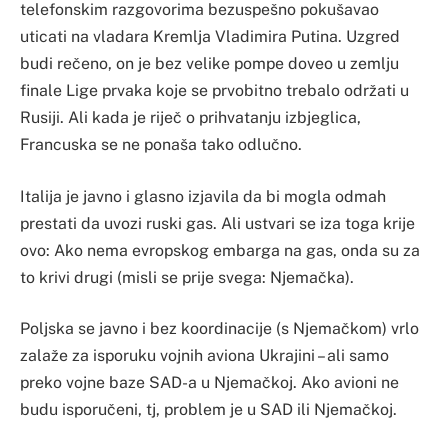
telefonskim razgovorima bezuspešno pokušavao
uticati na vladara Kremlja Vladimira Putina. Uzgred
budi rečeno, on je bez velike pompe doveo u zemlju
finale Lige prvaka koje se prvobitno trebalo održati u
Rusiji. Ali kada je riječ o prihvatanju izbjeglica,
Francuska se ne ponaša tako odlučno.
Italija je javno i glasno izjavila da bi mogla odmah
prestati da uvozi ruski gas. Ali ustvari se iza toga krije
ovo: Ako nema evropskog embarga na gas, onda su za
to krivi drugi (misli se prije svega: Njemačka).
Poljska se javno i bez koordinacije (s Njemačkom) vrlo
zalaže za isporuku vojnih aviona Ukrajini – ali samo
preko vojne baze SAD-a u Njemačkoj. Ako avioni ne
budu isporučeni, tj, problem je u SAD ili Njemačkoj.