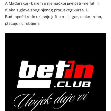
A Mađarskoj – barem u njemačkoj javnosti – ne fali ni
dlaka s glave zbog njenog proruskog kursa. U
Budimpešti rado uzimaju jeftin ruski gas, a ako treba,
plaćaju i u rubljima