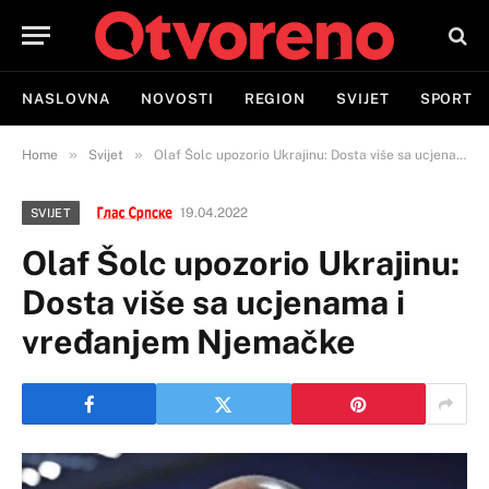
NASLOVNA
NOVOSTI
REGION
SVIJET
SPORT
»
»
Home
Svijet
Olaf Šolc upozorio Ukrajinu: Dosta više sa ucjenama i vređanjem Njemačke
19.04.2022
SVIJET
Olaf Šolc upozorio Ukrajinu:
Dosta više sa ucjenama i
vređanjem Njemačke