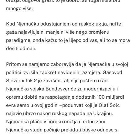
oružja, odgovor glasi: to je dobro, ali toga mora biti
mnogo više.
Kad Njemačka odustajanjem od ruskog uglja, nafte i
gasa najavljuje ni manje ni više nego promjenu
paradigme, onda kažu: to je lijepo od vas, ali to se mora
desiti odmah.
Pritom se namjerno zaboravlja da je Njemačka u svojoj
politici izvršila zaokret neviđenih razmjera: Gasovod
Sjeverni tok 2 je završen – ali nije pušten u rad.
Njemačka vojska Bundesver će za modernizaciju i
opremu dobiti na raspolaganje dodatnih 100 milijardi
evra samo u ovoj godini – poduhvat koji je Olaf Šolc
najavio ubrzo nakon ruskog napada na Ukrajinu.
Njemačka plaća isporuku oružja u ratnu zonu.
Njemačka vlada počinje prekidati bliske odnose s