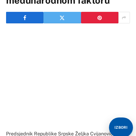
međunarodnom faktoru
IZBORI
Predsjednik Republike Srpske Željka Cvijanović izjavila