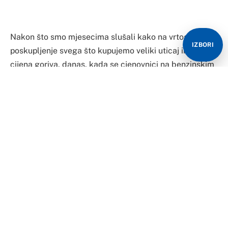
Nakon što smo mjesecima slušali kako na vrtoglavo
IZBORI
poskupljenje svega što kupujemo veliki uticaj ima rast
cijena goriva, danas, kada se cjenovnici na benzinskim
pumpama koriguju u korist kupaca, pojeftinjenje robe
široke potrošnje na dugom je štapu.
Ocjenjuju to stručnjaci, ali i borci za zaštitu potrošača,
koji kažu da bi posla trebalo da se prihvate inspekcije.
Dragan Gligorić, stručnjak za međunarodnu ekonomiju
i trgovinu, ističe da pojeftinjenja treba očekivati, ali se
to neće dogoditi tako brzo.
“Cijene mnogo brže rastu kada postoje razlozi za rast,
dok kad postoje razlozi za pad, one mnogo sporije