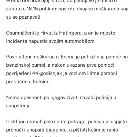
Prema dosadašnjoj istrazi, do pucnjave je došlo u
subotu u 16.15 prilikom susreta dvojice muškaraca koji
su se poznavali.
Osumnjičeni je Hrvat iz Hatingera, a on je mjesto
incidenta napustio svojim automobilom.
Povrijeđeni muškarac iz Esena je potražio je pomoć na
benzinskoj pumpi, a nakon ukazane prve pomoći,
povrijeđeni 44-godišnjak je vozilom Hitne pomoći
prebačen u bolnicu.
Nema opasnosti po njegov život, navodi policija u
saopštenju.
U sklopu odmah pokrenute potrage, policija je uspjela
pronaći i uhapsiti bjegunca, a pištolj kojim je ranio