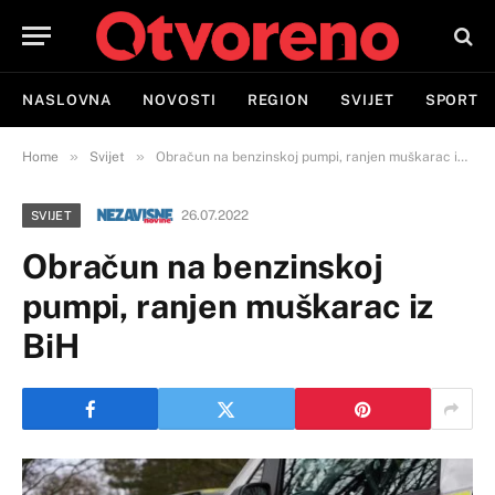
NASLOVNA
NOVOSTI
REGION
SVIJET
SPORT
»
»
Home
Svijet
Obračun na benzinskoj pumpi, ranjen muškarac iz BiH
26.07.2022
SVIJET
Obračun na benzinskoj
pumpi, ranjen muškarac iz
BiH