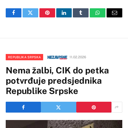
Facebook
Twitter
Pinterest
LinkedIn
Tumblr
WhatsApp
Email
11.02.2026
REPUBLIKA SRPSKA
Nema žalbi, CIK do petka
potvrđuje predsjednika
Republike Srpske