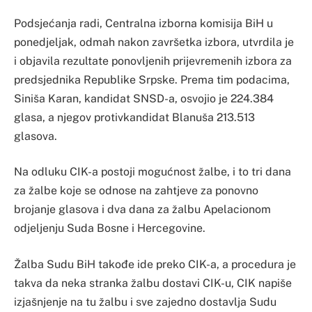
Podsjećanja radi, Centralna izborna komisija BiH u
ponedjeljak, odmah nakon završetka izbora, utvrdila je
i objavila rezultate ponovljenih prijevremenih izbora za
predsjednika Republike Srpske. Prema tim podacima,
Siniša Karan, kandidat SNSD-a, osvojio je 224.384
glasa, a njegov protivkandidat Blanuša 213.513
glasova.
Na odluku CIK-a postoji mogućnost žalbe, i to tri dana
za žalbe koje se odnose na zahtjeve za ponovno
brojanje glasova i dva dana za žalbu Apelacionom
odjeljenju Suda Bosne i Hercegovine.
Žalba Sudu BiH takođe ide preko CIK-a, a procedura je
takva da neka stranka žalbu dostavi CIK-u, CIK napiše
izjašnjenje na tu žalbu i sve zajedno dostavlja Sudu