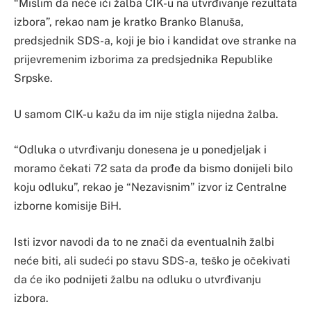
“Mislim da neće ići žalba CIK-u na utvrđivanje rezultata
izbora”, rekao nam je kratko Branko Blanuša,
predsjednik SDS-a, koji je bio i kandidat ove stranke na
prijevremenim izborima za predsjednika Republike
Srpske.
U samom CIK-u kažu da im nije stigla nijedna žalba.
“Odluka o utvrđivanju donesena je u ponedjeljak i
moramo čekati 72 sata da prođe da bismo donijeli bilo
koju odluku”, rekao je “Nezavisnim” izvor iz Centralne
izborne komisije BiH.
Isti izvor navodi da to ne znači da eventualnih žalbi
neće biti, ali sudeći po stavu SDS-a, teško je očekivati
da će iko podnijeti žalbu na odluku o utvrđivanju
izbora.