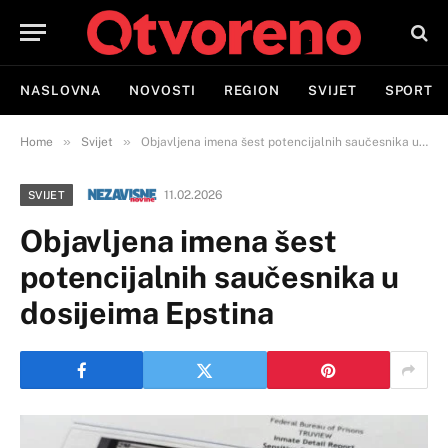
NASLOVNA
NOVOSTI
REGION
SVIJET
SPORT
»
»
Home
Svijet
Objavljena imena šest potencijalnih saučesnika u dosijeima Epstina
11.02.2026
SVIJET
Objavljena imena šest
potencijalnih saučesnika u
dosijeima Epstina