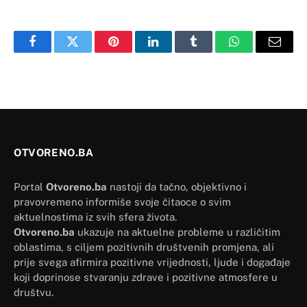
Facebook
Twitter
Pinterest
LinkedIn
Tumblr
WhatsApp
Email
OTVORENO.BA
Portal
Otvoreno.ba
nastoji da tačno, objektivno i
pravovremeno informiše svoje čitaoce o svim
aktuelnostima iz svih sfera života.
Otvoreno.ba
ukazuje na aktuelne probleme u različitim
oblastima, s ciljem pozitivnih društvenih promjena, ali
prije svega afirmira pozitivne vrijednosti, ljude i događaje
koji doprinose stvaranju zdrave i pozitivne atmosfere u
društvu.