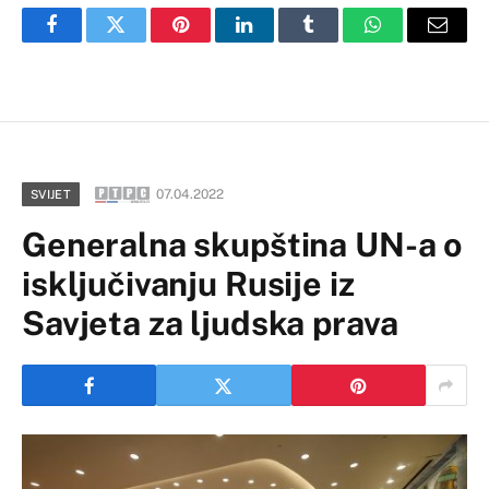
Facebook
Twitter
Pinterest
LinkedIn
Tumblr
WhatsApp
Email
07.04.2022
SVIJET
Generalna skupština UN-a o
isključivanju Rusije iz
Savjeta za ljudska prava