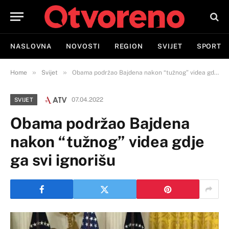
NASLOVNA
NOVOSTI
REGION
SVIJET
SPORT
»
»
Home
Svijet
Obama podržao Bajdena nakon “tužnog” videa gdje ga svi ignorišu
07.04.2022
SVIJET
Obama podržao Bajdena
nakon “tužnog” videa gdje
ga svi ignorišu