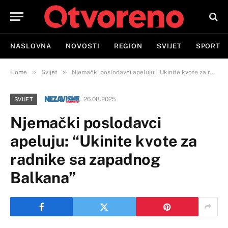
NASLOVNA
NOVOSTI
REGION
SVIJET
SPORT
»
»
Home
Svijet
Njemački poslodavci apeluju: “Ukinite kvote za radnike sa zapadnog Balkana”
26.08.2025
SVIJET
Njemački poslodavci
apeluju: “Ukinite kvote za
radnike sa zapadnog
Balkana”