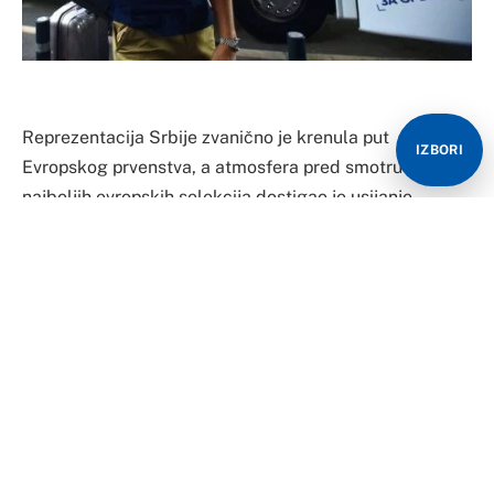
Reprezentacija Srbije zvanično je krenula put
IZBORI
Evropskog prvenstva, a atmosfera pred smotru
najboljih evropskih selekcija dostigao je usijanje.
„Orlovi“ će biti smješteni u Rigi, gdje će se igrati i
eliminaciona faza takmičenja – što znači da će
izabranici Svetislava Pešića imati priliku da se od
prvog dana naviknu na teren koji će kasnije odlučivati o
medaljama.
Međutim, ono što je posebno obilježilo ispraćaj jeste
pravi srpski ritual – radnik sa aerodroma „Nikola Tesla“
došao je na originalnu ideju da za srpskim košarkašima