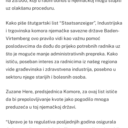
na 25.000, koji u radni odnos u Njemačkoj mogu stupiti
uz olakšanu proceduru.
Kako piše štutgartski list “Staatsanzeiger”, Industrijska
i trgovinska komora njemačke savezne države Baden-
Virtemberg ovo pravilo vidi kao važnu pomoć
poslodavcima da dođu do prijeko potrebnih radnika uz
što je moguće manje administrativnih prepreka. Kako
ističu, poseban interes za radnicima iz našeg regiona
vide građevinska i zdravstvena industrija, posebno u
sektoru njege starijih i bolesnih osoba.
Zuzane Here, predsjednica Komore, za ovaj list ističe
da bi prepolovljivanje kvote jako pogodilo mnoga
preduzeća u toj njemačkoj državi.
“Upravo je ta regulativa posljednjih godina osigurala