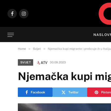
Facebook
Instagram
NASLOV
»
»
Home
Svijet
Njemačka kupi migrante i prebcuje ih u Italiju
SVIJET
30.09.2023
Njemačka kupi migr
Facebook
Twitter
Pinter