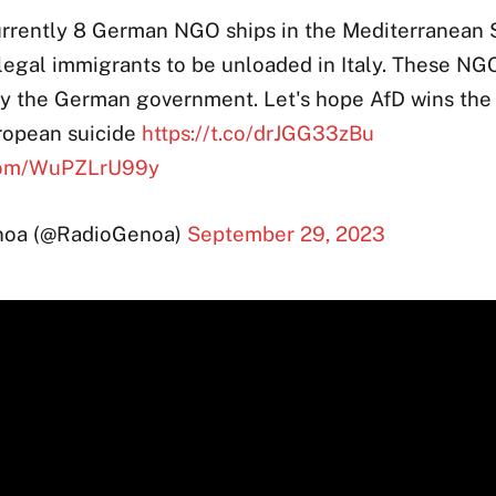
urrently 8 German NGO ships in the Mediterranean 
llegal immigrants to be unloaded in Italy. These NG
by the German government. Let's hope AfD wins the 
uropean suicide
https://t.co/drJGG33zBu
.com/WuPZLrU99y
oa (@RadioGenoa)
September 29, 2023