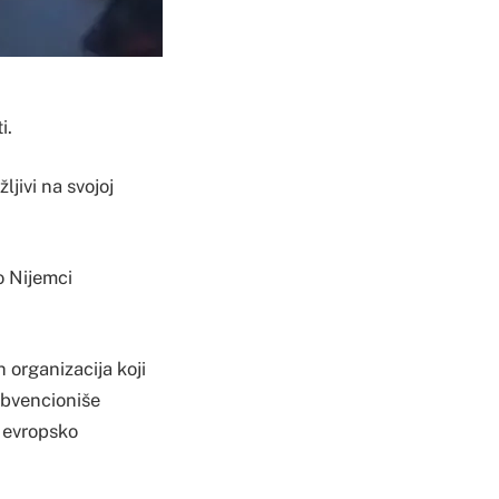
i.
ljivi na svojoj
o Nijemci
organizacija koji
subvencioniše
 evropsko