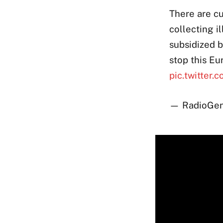
There are c
collecting i
subsidized 
stop this E
pic.twitter
— RadioGen