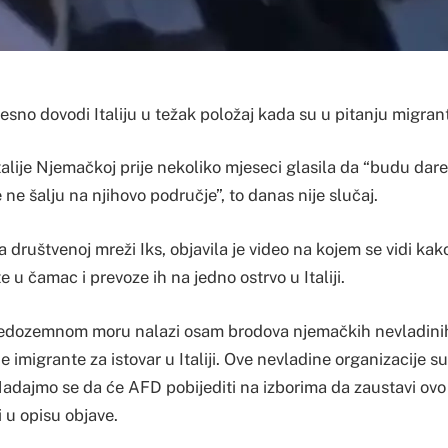
sno dovodi Italiju u težak položaj kada su u pitanju migrant
talije Njemačkoj prije nekoliko mjeseci glasila da “budu darež
te ne šalju na njihovo područje”, to danas nije slučaj.
 društvenoj mreži Iks, objavila je video na kojem se vidi kak
 u čamac i prevoze ih na jedno ostrvo u Italiji.
edozemnom moru nalazi osam brodova njemačkih nevladinih 
ne imigrante za istovar u Italiji. Ove nevladine organizacije 
adajmo se da će AFD pobijediti na izborima da zaustavi ovo
i u opisu objave.