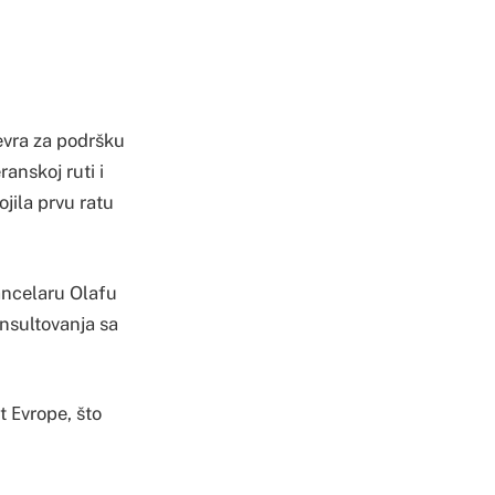
evra za podršku
anskoj ruti i
ojila prvu ratu
ancelaru Olafu
onsultovanja sa
t Еvrope, što