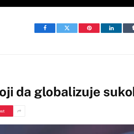
Facebook
Twitter
Pinterest
LinkedIn
ji da globalizuje suko
est