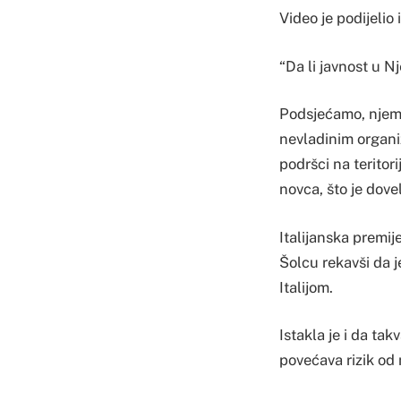
Video je podijelio 
“Da li javnost u N
Podsjećamo, njema
nevladinim organi
podršci na teritori
novca, što je dove
Italijanska premi
Šolcu rekavši da 
Italijom.
Istakla je i da ta
povećava rizik od 