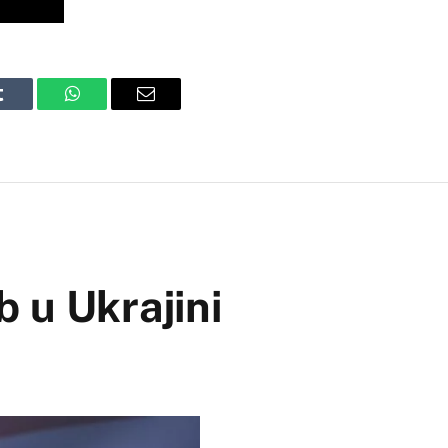
Tumblr
WhatsApp
Email
b u Ukrajini