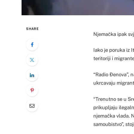
SHARE
Njemačka ipak svje
Iako je poruka iz I
teritoriji i migran
“Radio Đenova”, na
ukrcavaju migrante
“Trenutno se u Sr
prikupljaju ilegal
njemačka vlada. N
samoubistvo”, stoj