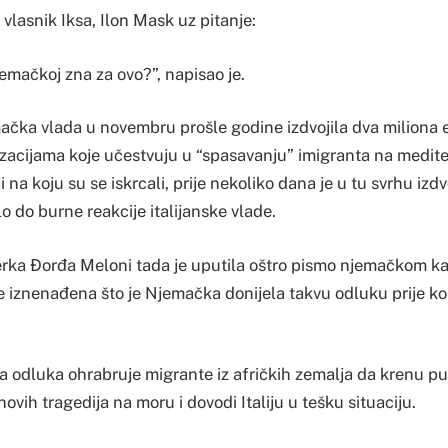
i vlasnik Iksa, Ilon Mask uz pitanje:
jemačkoj zna za ovo?”, napisao je.
čka vlada u novembru prošle godine izdvojila dva miliona 
zacijama koje učestvuju u “spasavanju” imigranta na mediter
ji na koju su se iskrcali, prije nekoliko dana je u tu svrhu izdv
lo do burne reakcije italijanske vlade.
jerka Đorđa Meloni tada je uputila oštro pismo njemačkom k
je iznenađena što je Njemačka donijela takvu odluku prije k
kva odluka ohrabruje migrante iz afričkih zemalja da krenu pu
novih tragedija na moru i dovodi Italiju u tešku situaciju.