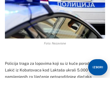
Foto: Nezavisne
Policija traga za lopovima koji su iz kuće porodice
IZBORI
Lakić iz Kobatovaca kod Laktaša ukrali 5.000 KM
namijenjenih za liječenje petogodišnjeg dječaka
Dušana Lakića, saznaje “Glas Srpske”.
U Policijskoj upravi Banjaluka potvrdili su da je 24.
oktobra prijavljeno da je ukradeno 5.000 KM iz kuće u
Kobatovcima.