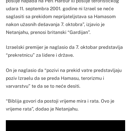
poslije napada na Perl Harbur ili poslije terorističkog
udara 11. septembra 2001. godine ni Izrael se neće
saglasiti sa prekidom neprijateljstava sa Hamasom
nakon užasnih dešavanja 7. oktobra”, izjavio je
Netanjahu, prenosi britanski “Gardijan”.
Izraelski premijer je naglasio da 7. oktobar predstavlja
“prekretnicu” za lidere i države.
On je naglasio da “pozivi na prekid vatre predstavljaju
poziv Izraelu da se preda Hamasu, terorizmu i
varvarstvu” te da se to neće desiti.
“Biblija govori da postoji vrijeme mira i rata. Ovo je
vrijeme rata”, dodao je Netanjahu.