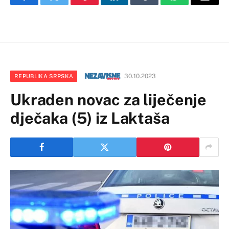
Facebook
Twitter
Pinterest
LinkedIn
Tumblr
WhatsApp
Email
30.10.2023
REPUBLIKA SRPSKA
Ukraden novac za liječenje
dječaka (5) iz Laktaša