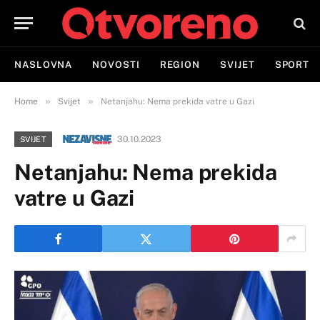
NASLOVNA
NOVOSTI
REGION
SVIJET
SPORT
»
»
Home
Svijet
Netanjahu: Nema prekida vatre u Gazi
30.10.2023
SVIJET
Netanjahu: Nema prekida
vatre u Gazi