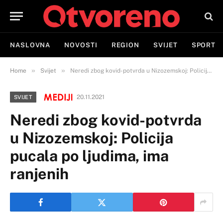
NASLOVNA
NOVOSTI
REGION
SVIJET
SPORT
»
»
Home
Svijet
Neredi zbog kovid-potvrda u Nizozemskoj: Policija pucala po ljudima, ima ranjenih
20.11.2021
SVIJET
Neredi zbog kovid-potvrda
u Nizozemskoj: Policija
pucala po ljudima, ima
ranjenih