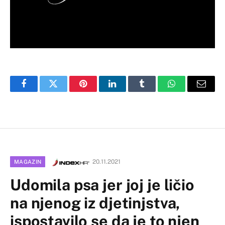
Facebook
Twitter
Pinterest
LinkedIn
Tumblr
WhatsApp
Email
20.11.2021
MAGAZIN
Udomila psa jer joj je ličio
na njenog iz djetinjstva,
ispostavilo se da je to njen