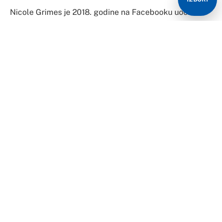
Nicole Grimes je 2018. godine na Facebooku uočila
napuštenog psa koji ju je neobjašnjivo privukao na prvu.
Podsjetio ju je na njenu kujicu iz djetinjstva koju je
zvala Chloe. Odlučila je da će udomiti tog
jedanaestogodišnjeg psa i pružiti mu dom u stare dane,
no nije očekivala da će se ispostaviti da to zaista i jest
njen pas iz djetinjstva.
“Bilo mi je čudno kad sam shvatila da se i ovaj pas zove
Chloe”, ispričala je Nicole za BBC.
“Kad su je dovezli, dotrčala je do mene i počela me
lizati po licu. Tada sam znala da je to isti pas”, rekla je.
Njen suprug je ipak bio nešto skeptičniji pa su odveli
psa veterinaru da provjere mikročip. Nicoleina sumnja