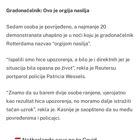
Gradonačelnik: Ovo je orgija nasilja
Sedam osoba je povrijeđeno, a najmanje 20
demonstranata uhapšno je u noći koju je gradonačelnik
Rotterdama nazvao “orgijom nasilja”.
“Ispalili smo hice upozorenja, a bilo je i direktnih jer je
situacija bila opasna po život”, rekla je Reutersu
portparol policije Patricia Wessels.
“Znamo da su barem dvije osobe ranjene, vjerojatno
kao rezultat hica upozorenja, no moramo dalje istražiti
tačan uzrok”, rekla je. Kasnije je saopšteno da su među
povređenima i policajci.
Netherlands says no to Covid