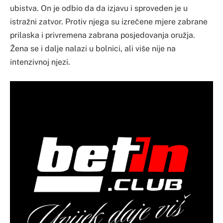
ubistva. On je odbio da da izjavu i sproveden je u
istražni zatvor. Protiv njega su izrečene mjere zabrane
prilaska i privremena zabrana posjedovanja oružja.
Žena se i dalje nalazi u bolnici, ali više nije na
intenzivnoj njezi.