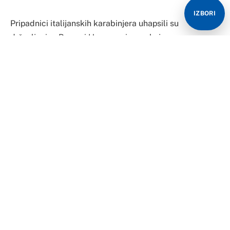
IZBORI
Pripadnici italijanskih karabinjera uhapsili su
državljanina Bosne i Hercegovine za kojeg se
ispostavilo da tražen širom Italije, a tokom svih ovih
godina koristio je više od 10 lažnih identiteta.
Naime, prije nekoliko dana patrola saobraćajne policije
iz mjesta Mondovi, na odmorištu „Rio Ghidone Est“ u
opštini Fosano, zaustavila je sumnjivi kombi. Vozač je
prilikom kontrole pokazao vozačku dozvolu Bosne i
Hercegovine.
Daljom provjerom u policijskim bazama podataka
utvrđeno je da je dokument zaista izdat u Bosni i
Hercegovini, ali da se fizički opis uopšte ne poklapa sa
izgledom muškarca koji je zaustavljen. On je potom
sproveden u kancelarije Policijske uprave u Kuneu radi