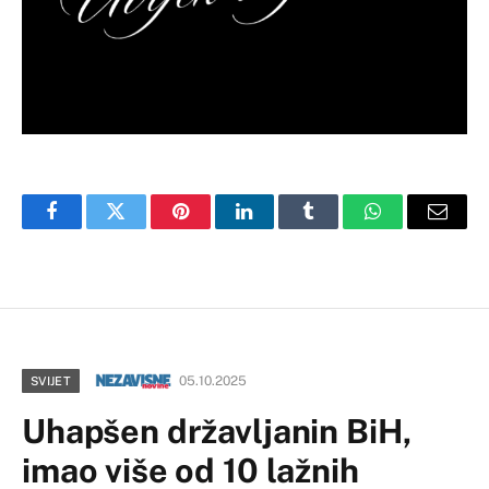
Facebook
Twitter
Pinterest
LinkedIn
Tumblr
WhatsApp
Email
05.10.2025
SVIJET
Uhapšen državljanin BiH,
imao više od 10 lažnih