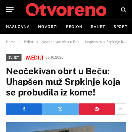
NASLOVNA
NOVOSTI
REGION
SVIJET
SPORT
»
»
Home
Svijet
Neočekivan obrt u Beču: Uhapšen muž Srpkinje koja se probudila iz kome!
05.10.2025
SVIJET
Neočekivan obrt u Beču:
Uhapšen muž Srpkinje koja
se probudila iz kome!