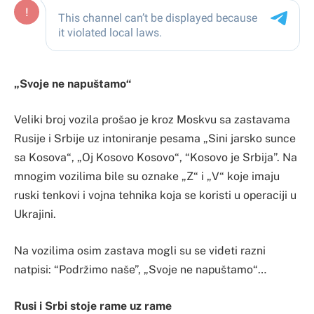
„Svoje ne napuštamo“
Veliki broj vozila prošao je kroz Moskvu sa zastavama
Rusije i Srbije uz intoniranje pesama „Sini jarsko sunce
sa Kosova“, „Oj Kosovo Kosovo“, “Kosovo je Srbija”. Na
mnogim vozilima bile su oznake „Z“ i „V“ koje imaju
ruski tenkovi i vojna tehnika koja se koristi u operaciji u
Ukrajini.
Na vozilima osim zastava mogli su se videti razni
natpisi: “Podržimo naše”, „Svoje ne napuštamo“…
Rusi i Srbi stoje rame uz rame