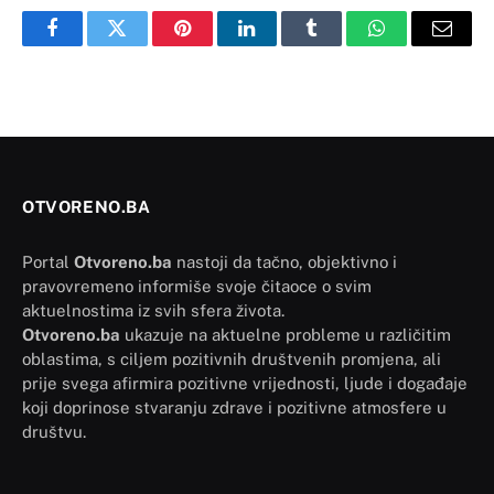
Facebook
Twitter
Pinterest
LinkedIn
Tumblr
WhatsApp
Email
OTVORENO.BA
Portal
Otvoreno.ba
nastoji da tačno, objektivno i
pravovremeno informiše svoje čitaoce o svim
aktuelnostima iz svih sfera života.
Otvoreno.ba
ukazuje na aktuelne probleme u različitim
oblastima, s ciljem pozitivnih društvenih promjena, ali
prije svega afirmira pozitivne vrijednosti, ljude i događaje
koji doprinose stvaranju zdrave i pozitivne atmosfere u
društvu.