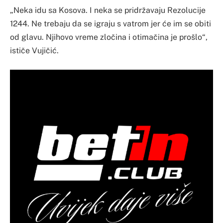
„Neka idu sa Kosova. I neka se pridržavaju Rezolucije
1244. Ne trebaju da se igraju s vatrom jer će im se obiti
od glavu. Njihovo vreme zločina i otimačina je prošlo“,
ističe Vujičić.