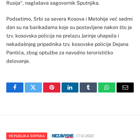
Rusija“, naglašava sagovornik Sputnjika.
Podsetimo, Srbi sa severa Kosova i Metohije već sedmi
dan su na barikadama koje su postavljene nakon što je
tzv. kosovska policija na prelazu Jarinje uhapsila i
nekadašnjeg pripadnika tzv. kosovske policije Dejana
Pantića, zbog optužbe za navodno terorističko
delovanje.
Facebook
Twitter
Pinterest
LinkedIn
Tumblr
WhatsApp
Email
17.12.2022
REPUBLIKA SRPSKA