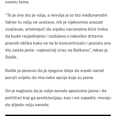
svemu tome.
“To je ono što je volja, a nevolja je to što međunarodni
faktor tu volju ne uvažava, niti je vijekovima unazad
uvažavao, smatrajući da srpsko nacionalno biće treba
da bude razjedinjeno i razbijeno u nekoliko državno
pravnih oblika kako se ne bi koncentrisalo i postalo ono
što zaista jeste – najmoćniji izraz na Balkanu”, rekao je
Dodik.
Dodik je ponovio da je njegova ideja da srpski narod
poruči svijetu da ima neke opcije koje su jasne.
On je naglasio da je volja naroda apsolutna jasna i da
političari koji ga predstavljaju, kao i oni zapadni, moraju
da slijede volju naroda.