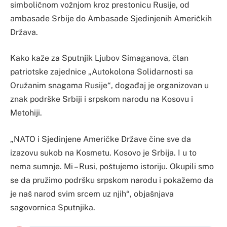
simboličnom vožnjom kroz prestonicu Rusije, od
ambasade Srbije do Ambasade Sjedinjenih Američkih
Država.
Kako kaže za Sputnjik Ljubov Simaganova, član
patriotske zajednice „Autokolona Solidarnosti sa
Oružanim snagama Rusije“, događaj je organizovan u
znak podrške Srbiji i srpskom narodu na Kosovu i
Metohiji.
„NATO i Sjedinjene Američke Države čine sve da
izazovu sukob na Kosmetu. Kosovo je Srbija. I u to
nema sumnje. Mi – Rusi, poštujemo istoriju. Okupili smo
se da pružimo podršku srpskom narodu i pokažemo da
je naš narod svim srcem uz njih“, objašnjava
sagovornica Sputnjika.