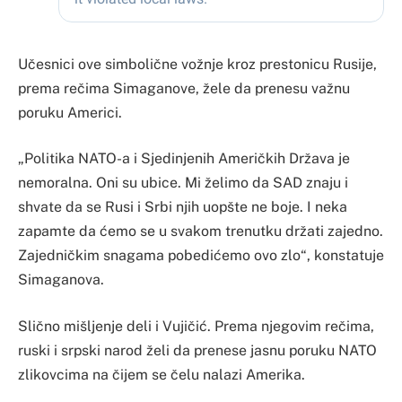
Učesnici ove simbolične vožnje kroz prestonicu Rusije,
prema rečima Simaganove, žele da prenesu važnu
poruku Americi.
„Politika NATO-a i Sjedinjenih Američkih Država je
nemoralna. Oni su ubice. Mi želimo da SAD znaju i
shvate da se Rusi i Srbi njih uopšte ne boje. I neka
zapamte da ćemo se u svakom trenutku držati zajedno.
Zajedničkim snagama pobedićemo ovo zlo“, konstatuje
Simaganova.
Slično mišljenje deli i Vujičić. Prema njegovim rečima,
ruski i srpski narod želi da prenese jasnu poruku NATO
zlikovcima na čijem se čelu nalazi Amerika.