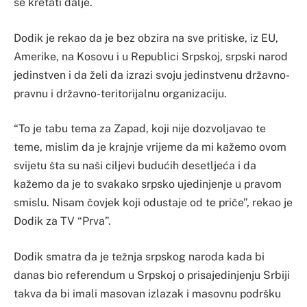
se kretati dalje.
Dodik je rekao da je bez obzira na sve pritiske, iz EU,
Amerike, na Kosovu i u Republici Srpskoj, srpski narod
jedinstven i da želi da izrazi svoju jedinstvenu državno-
pravnu i državno-teritorijalnu organizaciju.
“To je tabu tema za Zapad, koji nije dozvoljavao te
teme, mislim da je krajnje vrijeme da mi kažemo ovom
svijetu šta su naši ciljevi budućih desetljeća i da
kažemo da je to svakako srpsko ujedinjenje u pravom
smislu. Nisam čovjek koji odustaje od te priče”, rekao je
Dodik za TV “Prva”.
Dodik smatra da je težnja srpskog naroda kada bi
danas bio referendum u Srpskoj o prisajedinjenju Srbiji
takva da bi imali masovan izlazak i masovnu podršku