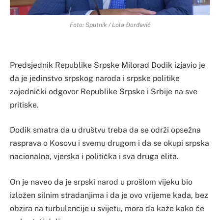
Foto: Sputnik / Lola Đorđević
Predsjednik Republike Srpske Milorad Dodik izjavio je
da je jedinstvo srpskog naroda i srpske politike
zajednički odgovor Republike Srpske i Srbije na sve
pritiske.
Dodik smatra da u društvu treba da se održi opsežna
rasprava o Kosovu i svemu drugom i da se okupi srpska
nacionalna, vjerska i politička i sva druga elita.
On je naveo da je srpski narod u prošlom vijeku bio
izložen silnim stradanjima i da je ovo vrijeme kada, bez
obzira na turbulencije u svijetu, mora da kaže kako će