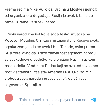
Prema rečima Nike Vujičića, Srbina u Moskvi i jednog
od organizatora događaja, Rusija je uvek bila i biće
rame uz rame uz srpski narod.
„Ruski narod zna koliko je sada teška situacija na
Kosovu i Metohiji. Oni kao i mi znaju da je Kosovo sveta
srpska zemlja i da će uvek i biti. Takođe, ovim putem
Rusi žele javno da izraze zahvalnost srpskom narodu
za svakodnevnu podršku koju pružaju Rusiji i ruskom
predsedniku Vladimiru Putinu koji se svakodnevno bori
protiv satanista i fašista- Amerike i NATO-a, za mir,
slobodu svog naroda i pravoslavlje“, objašnjava
sagovornik Sputnjika.