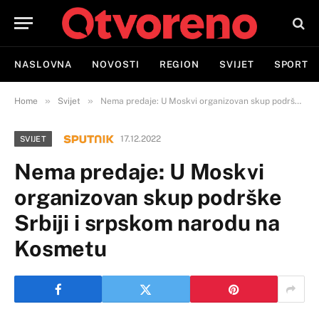
NASLOVNA
NOVOSTI
REGION
SVIJET
SPORT
»
»
Home
Svijet
Nema predaje: U Moskvi organizovan skup podrške Srbiji i srpskom narodu na Kosmetu
17.12.2022
SVIJET
Nema predaje: U Moskvi
organizovan skup podrške
Srbiji i srpskom narodu na
Kosmetu