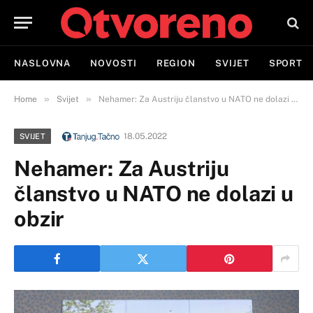
NASLOVNA
NOVOSTI
REGION
SVIJET
SPORT
»
»
Home
Svijet
Nehamer: Za Austriju članstvo u NATO ne dolazi u obzir
18.05.2022
SVIJET
Nehamer: Za Austriju
članstvo u NATO ne dolazi u
obzir