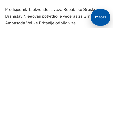
Predsjednik Taekvondo saveza Republike Srpske
Branislav Njegovan potvrdio je večeras za Srnu da je
IZBORI
Ambasada Velike Britanije odbila vize
reprezentativkama BiH u taekvondou Katarini Krajišnik
iz Istočnog Sarajeva i Zorani Sandić iz Zvornika.
One je trebalo da učestvuju na Seniorskom prvenstvu
Evrope u Mančesteru.
Ostalim članovima reprezentacije BiH Nedžadu
Husiću, Dinku Šegedinu, Petri Ždero i treneru Harisu
Husiću vize su odobrene.
“Zahtjev za dobijanje vize smo predali na vrijeme prije
mjesec dana. Nadamo se da ovo nije početak
sankcionisanja srpskih sportista”, ističe Njegovan.