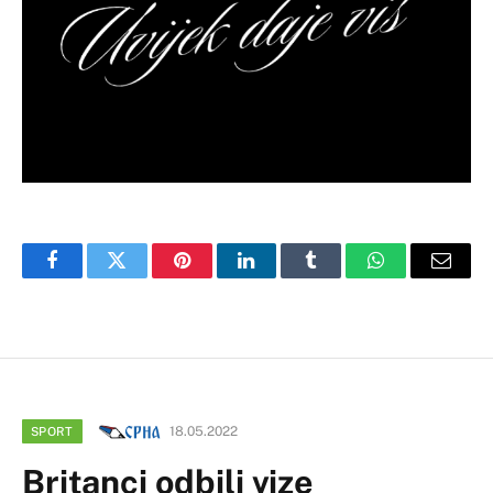
Facebook
Twitter
Pinterest
LinkedIn
Tumblr
WhatsApp
Email
18.05.2022
SPORT
Britanci odbili vize