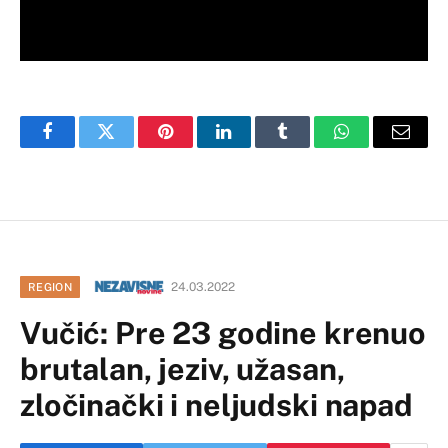
Facebook
Twitter
Pinterest
LinkedIn
Tumblr
WhatsApp
Email
24.03.2022
REGION
Vučić: Pre 23 godine krenuo
brutalan, jeziv, užasan,
zločinački i neljudski napad