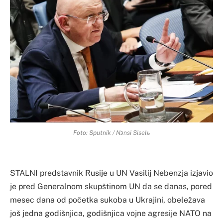
Foto: Sputnik / Nэnsi Siselь
STALNI predstavnik Rusije u UN Vasilij Nebenzja izjavio
je pred Generalnom skupštinom UN da se danas, pored
mesec dana od početka sukoba u Ukrajini, obeležava
još jedna godišnjica, godišnjica vojne agresije NATO na