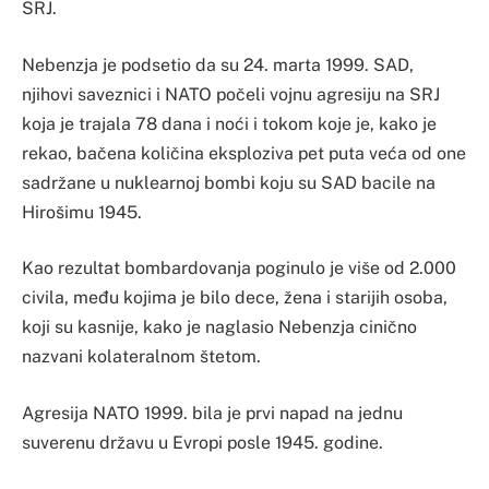
SRJ.
Nebenzja je podsetio da su 24. marta 1999. SAD,
njihovi saveznici i NATO počeli vojnu agresiju na SRJ
koja je trajala 78 dana i noći i tokom koje je, kako je
rekao, bačena količina eksploziva pet puta veća od one
sadržane u nuklearnoj bombi koju su SAD bacile na
Hirošimu 1945.
Kao rezultat bombardovanja poginulo je više od 2.000
civila, među kojima je bilo dece, žena i starijih osoba,
koji su kasnije, kako je naglasio Nebenzja cinično
nazvani kolateralnom štetom.
Agresija NATO 1999. bila je prvi napad na jednu
suverenu državu u Evropi posle 1945. godine.