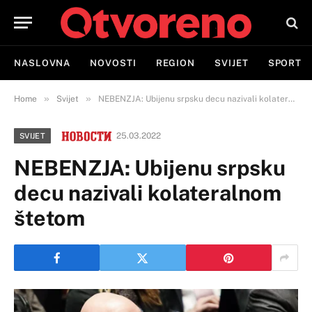
NASLOVNA
NOVOSTI
REGION
SVIJET
SPORT
»
»
Home
Svijet
NEBENZJA: Ubijenu srpsku decu nazivali kolateralnom štetom
25.03.2022
SVIJET
NEBENZJA: Ubijenu srpsku
decu nazivali kolateralnom
štetom