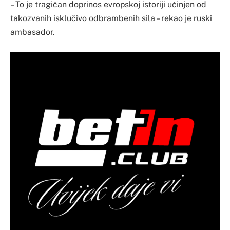
– To je tragičan doprinos evropskoj istoriji učinjen od
takozvanih isklučivo odbrambenih sila – rekao je ruski
ambasador.