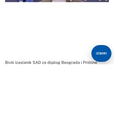
IZBORI
Bivši izaslanik SAD za dijalog Beograda i Prištine
Ričard Grenel rekao je da su savjetnik za nacionalnu
bezbjednost SAD Džejk Salivan i državni sekretar
Entoni Blinken plasirali lažne informacije o
raspoređivanju srpskih trupa na administrativnoj liniji
sa Kosovom.
Grenel je na društvenoj mreži “Iks” naveo da Blinken i