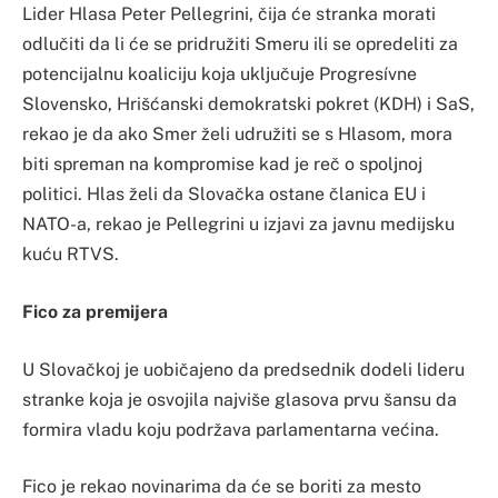
Lider Hlasa Peter Pellegrini, čija će stranka morati
odlučiti da li će se pridružiti Smeru ili se opredeliti za
potencijalnu koaliciju koja uključuje Progresívne
Slovensko, Hrišćanski demokratski pokret (KDH) i SaS,
rekao je da ako Smer želi udružiti se s Hlasom, mora
biti spreman na kompromise kad je reč o spoljnoj
politici. Hlas želi da Slovačka ostane članica EU i
NATO-a, rekao je Pellegrini u izjavi za javnu medijsku
kuću RTVS.
Fico za premijera
U Slovačkoj je uobičajeno da predsednik dodeli lideru
stranke koja je osvojila najviše glasova prvu šansu da
formira vladu koju podržava parlamentarna većina.
Fico je rekao novinarima da će se boriti za mesto