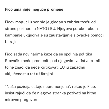
Fico umanjuje moguće promene
Ficov mogući izbor bio je gledan s zabrinutošću od
strane partnera u NATO i EU. Njegove poruke tokom
kampanje uključivale su zaustavljanje slovačke pomoći
Ukrajini.
Fico sada novinarima kaže da se spoljnja politika
Slovačke neće promeniti pod njegovim vođstvom – ali
to ne znači da neće kritikovati EU ili zapadnu
uključenost u rat u Ukrajini.
“Naša pozicija ostaje nepromenjena”, rekao je Fico,
insistirajući da će njegova stranka pozivati na hitne
mirovne pregovore.