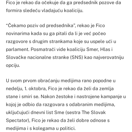
Fico je rekao da očekuje da ga predsednik pozove da
formira sledeću vladajuću koaliciju.
“Čekamo poziv od predsednika”, rekao je Fico
novinarima kada su ga pitali da li je već počeo
razgovore s drugim strankama koje su uspele ući u
parlament. Posmatrači vide koaliciju Smer, Hlas i
Slovačke nacionalne stranke (SNS) kao najverovatniju
opciju.
U svom prvom obraćanju medijima rano popodne u
nedelju, 1. oktobra, Fico je rekao da želi da zemlja
stane i smiri se. Nakon žestoke i nastrojene kampanje u
kojoj je odbio da razgovara s odabranim medijima,
uključujući dnevni list Sme (sestra The Slovak
Spectator), Fico je rekao da želi dobre odnose s
medijima i s kolegama u politici.