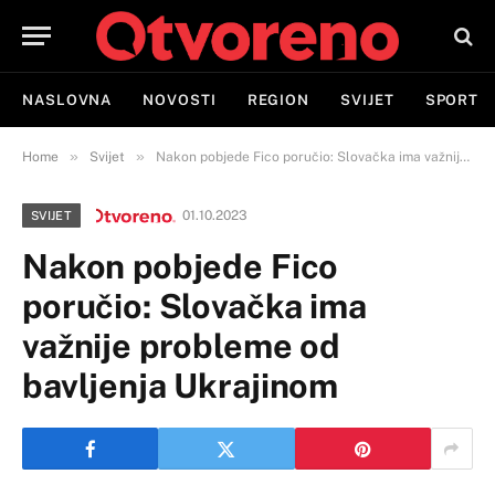
NASLOVNA
NOVOSTI
REGION
SVIJET
SPORT
»
»
Home
Svijet
Nakon pobjede Fico poručio: Slovačka ima važnije probleme od bavljenja Ukrajinom
01.10.2023
SVIJET
Nakon pobjede Fico
poručio: Slovačka ima
važnije probleme od
bavljenja Ukrajinom