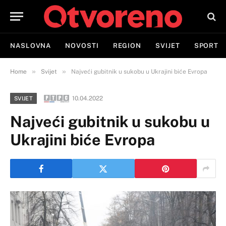
NASLOVNA
NOVOSTI
REGION
SVIJET
SPORT
»
»
Home
Svijet
Najveći gubitnik u sukobu u Ukrajini biće Evropa
10.04.2022
SVIJET
Najveći gubitnik u sukobu u
Ukrajini biće Evropa