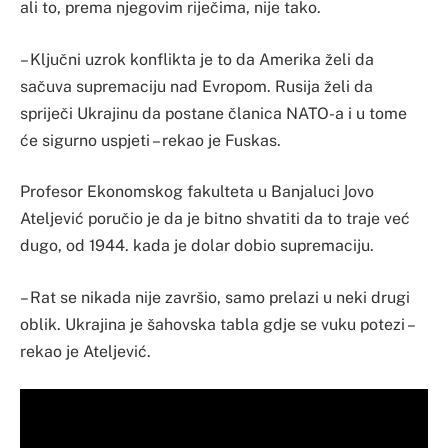
ali to, prema njegovim riječima, nije tako.
– Ključni uzrok konflikta je to da Amerika želi da
sačuva supremaciju nad Evropom. Rusija želi da
spriječi Ukrajinu da postane članica NATO-a i u tome
će sigurno uspjeti – rekao je Fuskas.
Profesor Ekonomskog fakulteta u Banjaluci Јovo
Ateljević poručio je da je bitno shvatiti da to traje već
dugo, od 1944. kada je dolar dobio supremaciju.
– Rat se nikada nije završio, samo prelazi u neki drugi
oblik. Ukrajina je šahovska tabla gdje se vuku potezi –
rekao je Ateljević.