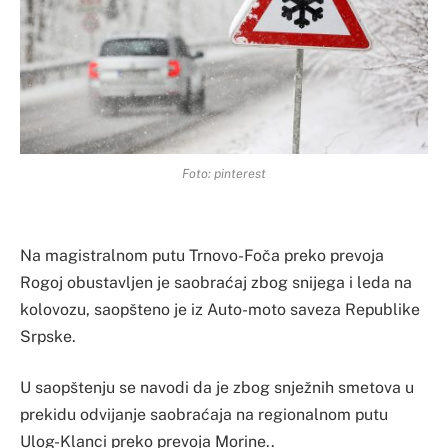
Foto: pinterest
Na magistralnom putu Trnovo-Foča preko prevoja
Rogoj obustavljen je saobraćaj zbog snijega i leda na
kolovozu, saopšteno je iz Auto-moto saveza Republike
Srpske.
U saopštenju se navodi da je zbog snježnih smetova u
prekidu odvijanje saobraćaja na regionalnom putu
Ulog-Klanci preko prevoja Morine..