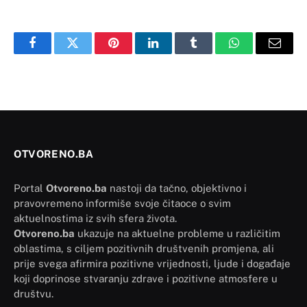
Facebook
Twitter
Pinterest
LinkedIn
Tumblr
WhatsApp
Email
OTVORENO.BA
Portal
Otvoreno.ba
nastoji da tačno, objektivno i
pravovremeno informiše svoje čitaoce o svim
aktuelnostima iz svih sfera života.
Otvoreno.ba
ukazuje na aktuelne probleme u različitim
oblastima, s ciljem pozitivnih društvenih promjena, ali
prije svega afirmira pozitivne vrijednosti, ljude i događaje
koji doprinose stvaranju zdrave i pozitivne atmosfere u
društvu.