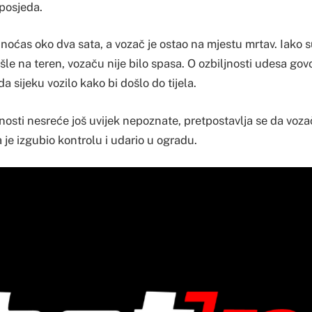
posjeda.
noćas oko dva sata, a vozač je ostao na mjestu mrtav. Iako s
e na teren, vozaču nije bilo spasa. O ozbiljnosti udesa govor
a sijeku vozilo kako bi došlo do tijela.
osti nesreće još uvijek nepoznate, pretpostavlja se da vozač
 je izgubio kontrolu i udario u ogradu.