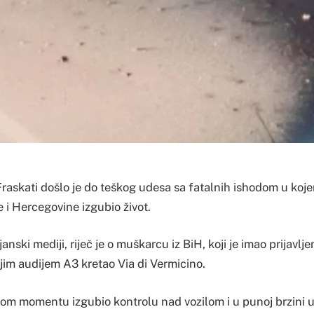
Fraskati došlo je do teškog udesa sa fatalnih ishodom u koje
 i Hercegovine izgubio život.
anski mediji, riječ je o muškarcu iz BiH, koji je imao prijavlj
ojim audijem A3 kretao Via di Vermicino.
om momentu izgubio kontrolu nad vozilom i u punoj brzini u