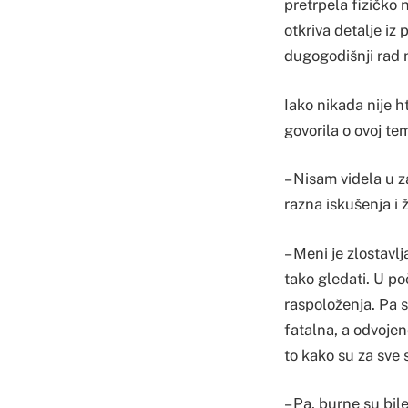
pretrpela fizičko 
otkriva detalje iz 
dugogodišnji rad 
Iako nikada nije h
govorila o ovoj tem
– Nisam videla u z
razna iskušenja i 
– Meni je zlostavlj
tako gledati. U po
raspoloženja. Pa s
fatalna, a odvojen
to kako su za sve 
– Pa, burne su bile