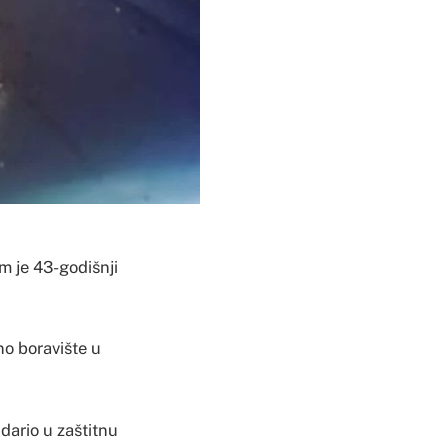
m je 43-godišnji
eno boravište u
dario u zaštitnu