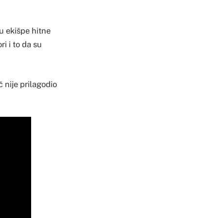
u ekišpe hitne
i i to da su
 nije prilagodio