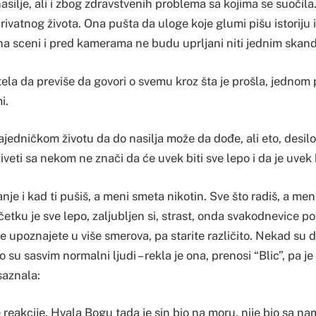
nasilje, ali i zbog zdravstvenih problema sa kojima se suočila
privatnog života. Ona pušta da uloge koje glumi pišu istoriju 
na sceni i pred kamerama ne budu uprljani niti jednim skan
tela da previše da govori o svemu kroz šta je prošla, jednom 
i.
ajedničkom životu da do nasilja može da dođe, ali eto, desilo 
živeti sa nekom ne znači da će uvek biti sve lepo i da je uvek
anje i kad ti pušiš, a meni smeta nikotin. Sve što radiš, a men
četku je sve lepo, zaljubljen si, strast, onda svakodnevice p
e upoznajete u više smerova, pa starite različito. Nekad su 
o su sasvim normalni ljudi – rekla je ona, prenosi “Blic”, pa 
saznala:
 reakcije. Hvala Bogu tada je sin bio na moru, nije bio sa nama