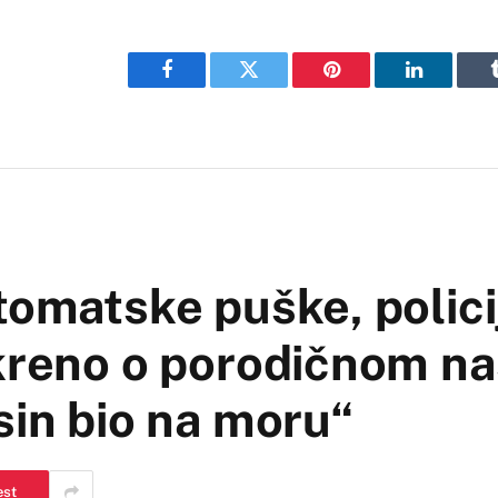
Facebook
Twitter
Pinterest
LinkedIn
tomatske puške, polici
kreno o porodičnom nas
sin bio na moru“
est