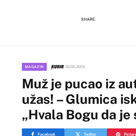
SHARE.
MAGAZIN
02.05.2025
Muž je pucao iz au
užas! – Glumica is
„Hvala Bogu da je 
Facebook
Twitter
Pinter