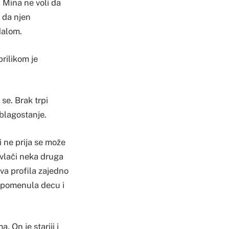
. Mina ne voli da
i da njen
dalom.
prilikom je
se. Brak trpi
 blagostanje.
i ne prija se može
ovlači neka druga
dva profila zajedno
je pomenula decu i
. On je stariji i