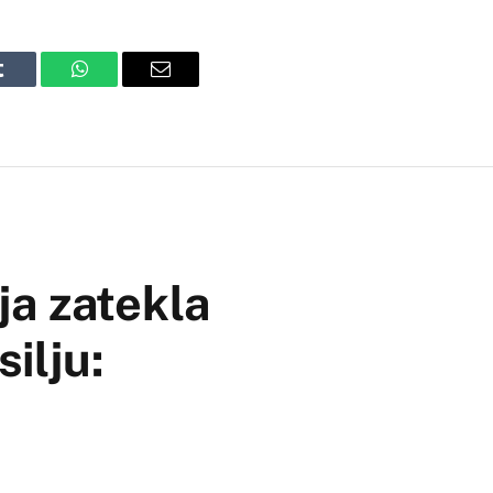
Tumblr
WhatsApp
Email
ja zatekla
ilju: