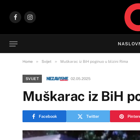
Facebook
Instagram
NASLOV
»
»
Home
Svijet
Muškarac iz BiH poginuo u blizini Rima
SVIJET
02.05.2025
Muškarac iz BiH po
Facebook
Twitter
Pinter