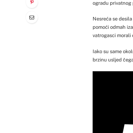
ogradu privatnog 
Nesreća se desila 
pomoći odmah izašl
vatrogasci morali d
Iako su same okoln
brzinu usljed čega