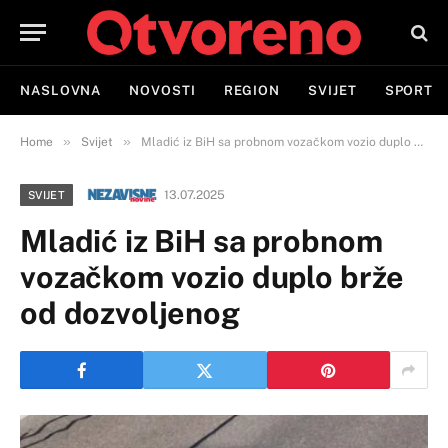
NASLOVNA
NOVOSTI
REGION
SVIJET
SPORT
»
»
Home
Svijet
Mladić iz BiH sa probnom vozačkom vozio duplo brže od dozvoljenog
13.07.2025
SVIJET
Mladić iz BiH sa probnom
vozačkom vozio duplo brže
od dozvoljenog