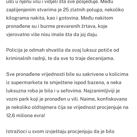
ušli u njenu vilu i vidjeli šta sve posjeduje. Među
zaplijenjenim stvarima je 25 zlatnih poluga, nekoliko
kilograma nakita, kao i gotovina. Među nakitom
pronađene su i burme prevarenih žrtava, koje
vjerovatno više nisu imale šta da joj daju.
Policija je odmah shvatila da ovaj luksuz potiče od
kriminalnih radnji, te da sve to traje decenijama.
Sve pronađene vrijednosti bile su sakrivene u kolicima
iz supermarketa te smještene ispod bazena, a neka
luksuzna roba je bila i u sefovima. Najzanimljiviji je
vozni park koji je pronađen u vili. Naime, konfiskovano
je nekoliko oldtajmera čija se vrijednost procjenjuje na
12,6 miliona evra!
Istražioci u svom izvještaju procjenjuju da je bilo