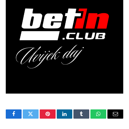
Facebook
Twitter
Pinterest
LinkedIn
Tumblr
WhatsApp
Email