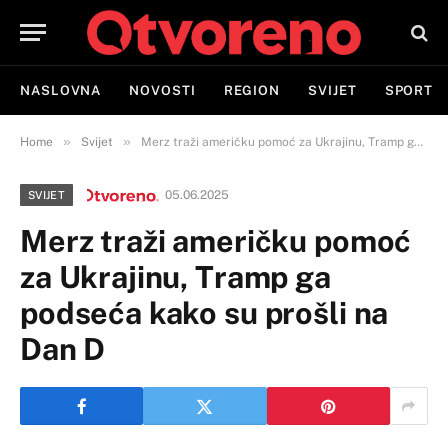
NASLOVNA
NOVOSTI
REGION
SVIJET
SPORT
»
»
Home
Svijet
Merz traži američku pomoć za Ukrajinu, Tramp ga podseća kako su prošli na Dan D
05.06.2025
SVIJET
Merz traži američku pomoć
za Ukrajinu, Tramp ga
podseća kako su prošli na
Dan D