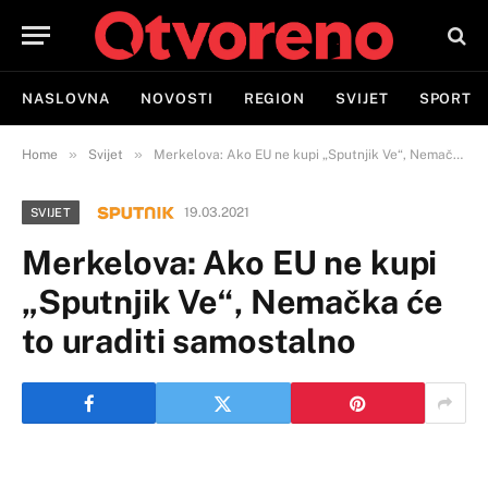
NASLOVNA
NOVOSTI
REGION
SVIJET
SPORT
»
»
Home
Svijet
Merkelova: Ako EU ne kupi „Sputnjik Ve“, Nemačka će to uraditi samostalno
19.03.2021
SVIJET
Merkelova: Ako EU ne kupi
„Sputnjik Ve“, Nemačka će
to uraditi samostalno