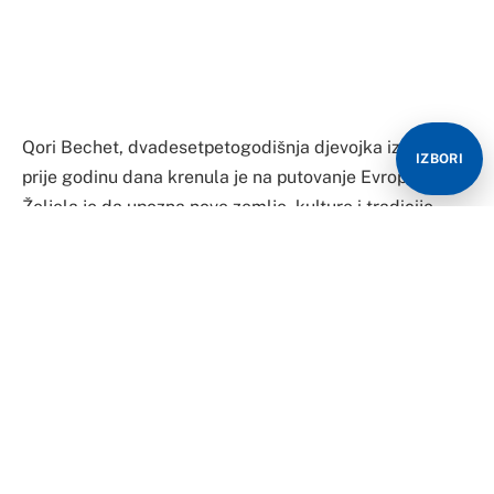
Qori Bechet, dvadesetpetogodišnja djevojka iz Perua,
IZBORI
prije godinu dana krenula je na putovanje Evropom.
Željela je da upozna nove zemlje, kulture i tradicije.
Smatra da će na taj način drugačije gledati na svijet i
biti bogatija za nova iskustva.
Ovu simpatičnu djevojku sreli smo na jednom od
semafora u Sarajevu, glavnom gradu Bosne i
Hercegovine. Svira violinu i na taj način pokušava
skupiti novac za nastavak putovanja. Sa osmijehom na
licu i zvukom violine uljepša svakodnevnicu slučajnih
prolaznika u jednom dijelu Sarajeva.