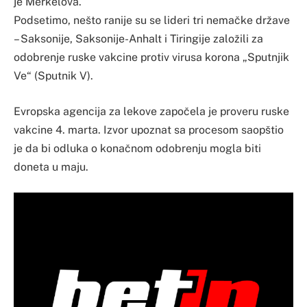
je Merkelova.
Podsetimo, nešto ranije su se lideri tri nemačke države
– Saksonije, Saksonije-Anhalt i Tiringije založili za
odobrenje ruske vakcine protiv virusa korona „Sputnjik
Ve“ (Sputnik V).
Evropska agencija za lekove započela je proveru ruske
vakcine 4. marta. Izvor upoznat sa procesom saopštio
je da bi odluka o konačnom odobrenju mogla biti
doneta u maju.