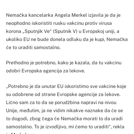
Nemačka kancelarka Angela Merkel izjavila je da je
neophodno iskoristiti rusku vakcinu protiv virusa
korona „Sputnjik Ve“ (Sputnik V) u Evropskoj uniji, a
ukoliko EU ne bude donela odluku da je kupi, Nemačka
će to uraditi samostalno.
Prethodno je potrebno, kako je kazala, da tu vakcinu
odobri Evropska agencija za lekove.
„Potrebno je da unutar EU iskoristimo sve vakcine koje
su odobrene od strane Evropske agencije za lekove.
Lično sam za to da se porudžbina napravi na nivou
Unije, međutim, ja ne vidim nikakve naznake da će se
to dogodi, zbog čega će Nemačka morati to da uradi
samostalno. To je izvodljivo, mi ćemo to uraditi“, rekla