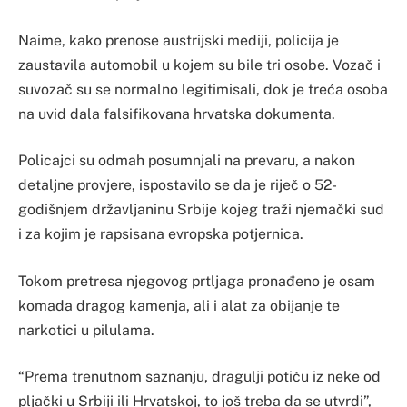
Naime, kako prenose austrijski mediji, policija je
zaustavila automobil u kojem su bile tri osobe. Vozač i
suvozač su se normalno legitimisali, dok je treća osoba
na uvid dala falsifikovana hrvatska dokumenta.
Policajci su odmah posumnjali na prevaru, a nakon
detaljne provjere, ispostavilo se da je riječ o 52-
godišnjem državljaninu Srbije kojeg traži njemački sud
i za kojim je rapsisana evropska potjernica.
Tokom pretresa njegovog prtljaga pronađeno je osam
komada dragog kamenja, ali i alat za obijanje te
narkotici u pilulama.
“Prema trenutnom saznanju, dragulji potiču iz neke od
pljački u Srbiji ili Hrvatskoj, to još treba da se utvrdi”,