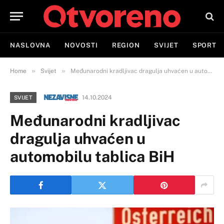
NASLOVNA
NOVOSTI
REGION
SVIJET
SPORT
»
»
Home
Svijet
Međunarodni kradljivac dragulja uhvaćen u automobilu tablica BiH
14.10.2024
SVIJET
Međunarodni kradljivac
dragulja uhvaćen u
automobilu tablica BiH