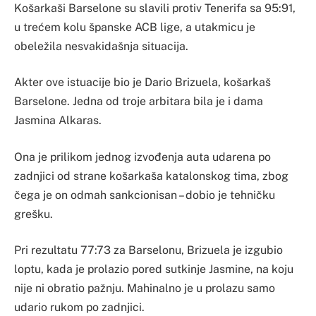
Košarkaši Barselone su slavili protiv Tenerifa sa 95:91,
u trećem kolu španske ACB lige, a utakmicu je
obeležila nesvakidašnja situacija.
Akter ove istuacije bio je Dario Brizuela, košarkaš
Barselone. Jedna od troje arbitara bila je i dama
Jasmina Alkaras.
Ona je prilikom jednog izvođenja auta udarena po
zadnjici od strane košarkaša katalonskog tima, zbog
čega je on odmah sankcionisan – dobio je tehničku
grešku.
Pri rezultatu 77:73 za Barselonu, Brizuela je izgubio
loptu, kada je prolazio pored sutkinje Jasmine, na koju
nije ni obratio pažnju. Mahinalno je u prolazu samo
udario rukom po zadnjici.