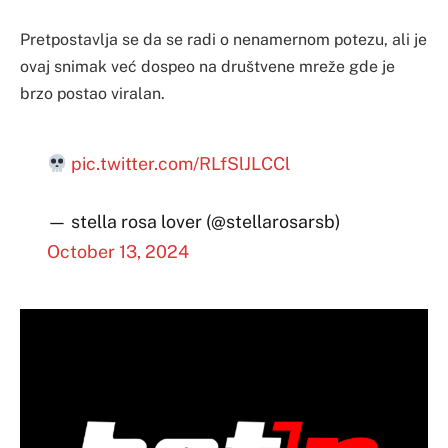
Pretpostavlja se da se radi o nenamernom potezu, ali je
ovaj snimak već dospeo na društvene mreže gde je
brzo postao viralan.
pic.twitter.com/RLfSlJLCCl
— stella rosa lover (@stellarosarsb)
October 13, 2024