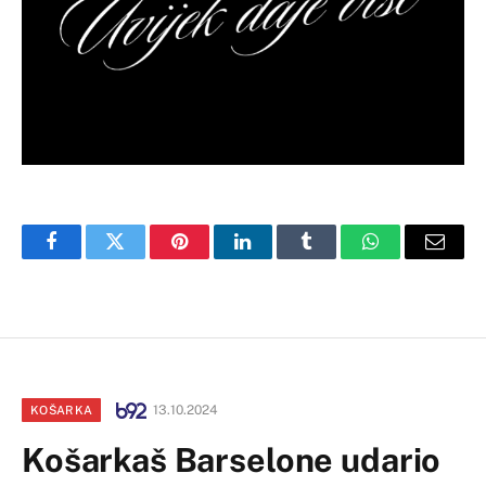
Facebook
Twitter
Pinterest
LinkedIn
Tumblr
WhatsApp
Email
13.10.2024
KOŠARKA
Košarkaš Barselone udario