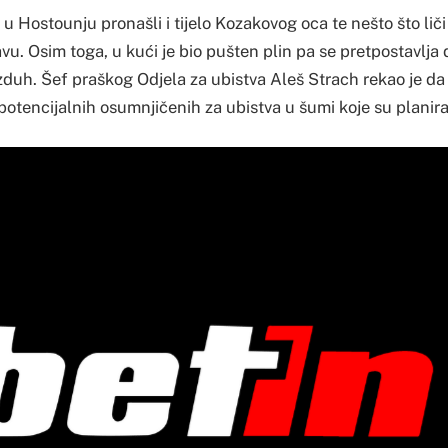
i u Hostounju pronašli i tijelo Kozakovog oca te nešto što li
u. Osim toga, u kući je bio pušten plin pa se pretpostavlja 
zduh. Šef praškog Odjela za ubistva Aleš Strach rekao je da
 potencijalnih osumnjičenih za ubistva u šumi koje su planirali