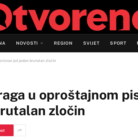
NA
NOVOSTI
REGION
SVIJET
SPORT
riznao još jedan brutalan zločin
Praga u oproštajnom p
rutalan zločin
est