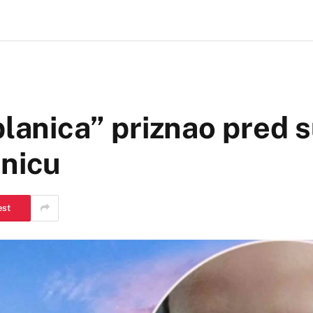
blanica” priznao pred 
dnicu
est