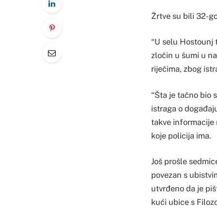
Žrtve su bili 32-
“U selu Hostounj 
zločin u šumi u na
riječima, zbog ist
“Šta je tačno bio 
istraga o događaju
takve informacije 
koje policija ima.
Još prošle sedmice
povezan s ubistvim
utvrđeno da je pišt
kući ubice s Filoz