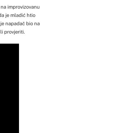
či na improvizovanu
da je mladić htio
 je napadač bio na
 provjeriti.