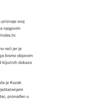
priznaje svoj
ma njegovim
 Index.hr.
 reći jer je
toga bismo objavom
od ključnih dokaza
 da je Kozak
 vještačenjem
 otac, pronađen u