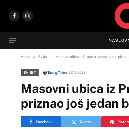
Facebook
Instagram
NASLOV
»
»
Home
Svijet
Masovni ubica iz Praga u oproštajnom pismu p
SVIJET
27.12.2023
Masovni ubica iz 
priznao još jedan b
Facebook
Twitter
Pinter