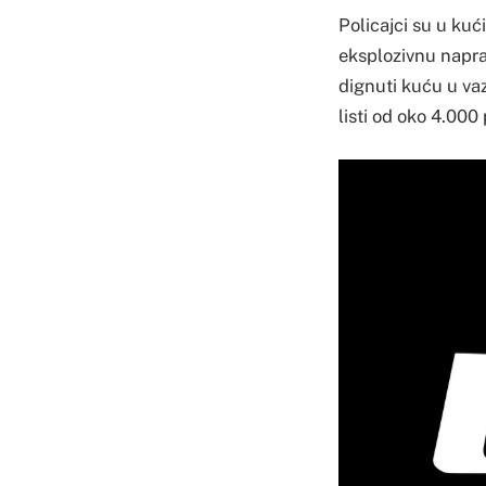
Policajci su u kuć
eksplozivnu naprav
dignuti kuću u va
listi od oko 4.000