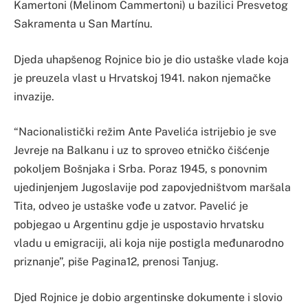
Kamertoni (Melinom Cammertoni) u bazilici Presvetog
Sakramenta u San Martínu.
Djeda uhapšenog Rojnice bio je dio ustaške vlade koja
je preuzela vlast u Hrvatskoj 1941. nakon njemačke
invazije.
“Nacionalistički režim Ante Pavelića istrijebio je sve
Jevreje na Balkanu i uz to sproveo etničko čišćenje
pokoljem Bošnjaka i Srba. Poraz 1945, s ponovnim
ujedinjenjem Jugoslavije pod zapovjedništvom maršala
Tita, odveo je ustaške vođe u zatvor. Pavelić je
pobjegao u Argentinu gdje je uspostavio hrvatsku
vladu u emigraciji, ali koja nije postigla međunarodno
priznanje”, piše Pagina12, prenosi Tanjug.
Djed Rojnice je dobio argentinske dokumente i slovio