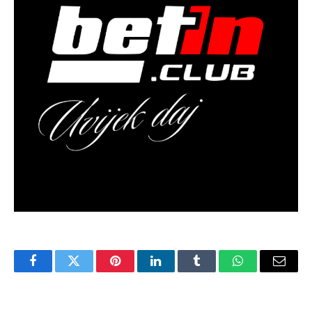
Facebook
Twitter
Pinterest
LinkedIn
Tumblr
WhatsApp
Email