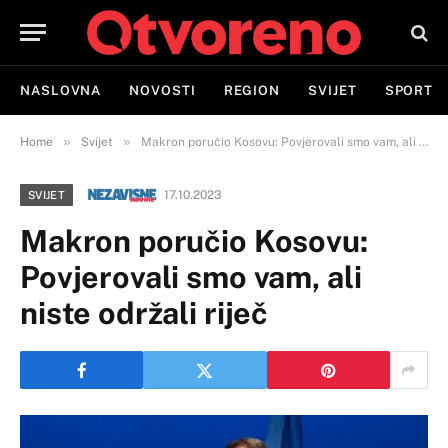
NASLOVNA
NOVOSTI
REGION
SVIJET
SPORT
»
»
Home
Svijet
Makron poručio Kosovu: Povjerovali smo vam, ali niste održali riječ
17.10.2023
SVIJET
Makron poručio Kosovu:
Povjerovali smo vam, ali
niste održali riječ