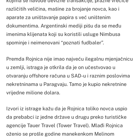
kojima se navode devizne transakcije, prazne vrećice
različitih veličina, mašine za brojanje novca, kao i
aparate za uništavanje papira s već uništenim
dokumentima. Argentinski mediji pišu da se među
imenima klijenata koji su koristili usluge Nimbusa
spominje i neimenovani “poznati fudbaler”.
Premda Rojnica nije imao najveću ilegalnu mjenjačnicu
u zemlji, istraga je otkrila da je on učestvovao u
otvaranju offshore računa u SAD-u i raznim poslovima
nekretninama u Paragvaju. Tamo je kupio nekretnine
vrijedne milione dolara.
Izvori iz istrage kažu da je Rojnica toliko novca uspio
da prebabci iz jedne države u drugu preko turističke
agencije Tauer Travel (Tower Travel). Mlađi Rojnica
oženio se prošle godine manekenkom Melinom