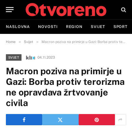
NASLOVNA
NOVOSTI
REGION
SVIJET
SPORT
»
»
Home
Svijet
Macron poziva na primirje u Gazi: Borba protiv terorizma ne opravdava žrtvovanje civila
04.11.2023
SVIJET
Macron poziva na primirje u
Gazi: Borba protiv terorizma
ne opravdava žrtvovanje
civila