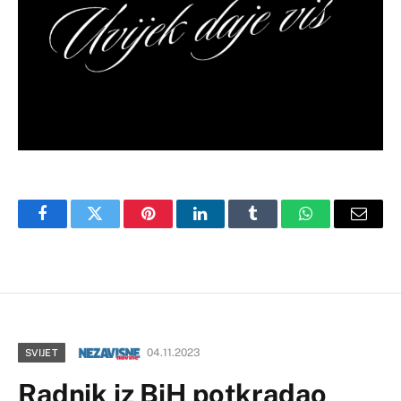
Facebook
Twitter
Pinterest
LinkedIn
Tumblr
WhatsApp
Email
04.11.2023
SVIJET
Radnik iz BiH potkradao