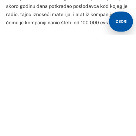
skoro godinu dana potkradao poslodavca kod kojeg je
radio, tajno iznoseći materijal i alat iz kompanije, pri
IZBORI
čemu je kompaniji nanio štetu od 100.000 evra.
Kako prenose austrijski mediji, ovaj 28-godišnjak je u
periodu od decembra, 2022. do septembra, 2023.
godine potkradao poslodavca, a uhvaćen je tako što ga
je snimila nadzornim kamerama.
Iz policije je saopšteno da je on priznao ovo krivično
djelo.
Riječ je o mladiću koji je bio nastanjen u austrijskom
Flahgau, a radio je za kompaniju iz Salcburga. Kako se
navodi u policijskom izvještaju, 28-godišnji radnik je
odnio razne gipsane ploče (gipsane ploče, višeslojne
ploče i sl.), kao i sve vrste specijalnih alata, poput onih