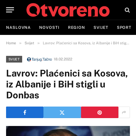
NASLOVNA
NOVOSTI
REGION
SVIJET
SPORT
»
»
Home
Svijet
Lavrov: Plaćenici sa Kosova, iz Albanije i BiH stigli u Donbas
18.02.2022
SVIJET
Lavrov: Plaćenici sa Kosova,
iz Albanije i BiH stigli u
Donbas