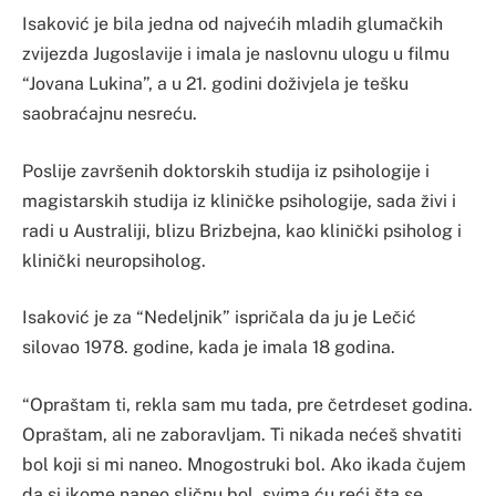
Isaković je bila jedna od najvećih mladih glumačkih
zvijezda Jugoslavije i imala je naslovnu ulogu u filmu
“Jovana Lukina”, a u 21. godini doživjela je tešku
saobraćajnu nesreću.
Poslije završenih doktorskih studija iz psihologije i
magistarskih studija iz kliničke psihologije, sada živi i
radi u Australiji, blizu Brizbejna, kao klinički psiholog i
klinički neuropsiholog.
Isaković je za “Nedeljnik” ispričala da ju je Lečić
silovao 1978. godine, kada je imala 18 godina.
“Opraštam ti, rekla sam mu tada, pre četrdeset godina.
Opraštam, ali ne zaboravljam. Ti nikada nećeš shvatiti
bol koji si mi naneo. Mnogostruki bol. Ako ikada čujem
da si ikome naneo sličnu bol, svima ću reći šta se