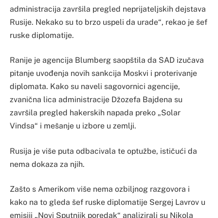
administracija završila pregled neprijateljskih dejstava
Rusije. Nekako su to brzo uspeli da urade“, rekao je šef
ruske diplomatije.
Ranije je agencija Blumberg saopštila da SAD izučava
pitanje uvođenja novih sankcija Moskvi i proterivanje
diplomata. Kako su naveli sagovornici agencije,
zvanična lica administracije Džozefa Bajdena su
završila pregled hakerskih napada preko „Solar
Vindsa“ i mešanje u izbore u zemlji.
Rusija je više puta odbacivala te optužbe, ističući da
nema dokaza za njih.
Zašto s Amerikom više nema ozbiljnog razgovora i
kako na to gleda šef ruske diplomatije Sergej Lavrov u
emisiji „Novi Sputnjik poredak“ analizirali su Nikola