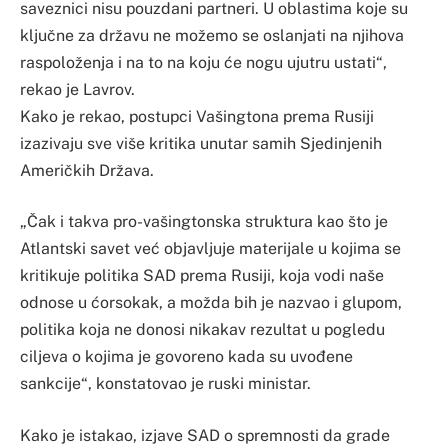
saveznici nisu pouzdani partneri. U oblastima koje su
ključne za državu ne možemo se oslanjati na njihova
raspoloženja i na to na koju će nogu ujutru ustati“,
rekao je Lavrov.
Kako je rekao, postupci Vašingtona prema Rusiji
izazivaju sve više kritika unutar samih Sjedinjenih
Američkih Država.
„Čak i takva pro-vašingtonska struktura kao što je
Atlantski savet već objavljuje materijale u kojima se
kritikuje politika SAD prema Rusiji, koja vodi naše
odnose u ćorsokak, a možda bih je nazvao i glupom,
politika koja ne donosi nikakav rezultat u pogledu
ciljeva o kojima je govoreno kada su uvođene
sankcije“, konstatovao je ruski ministar.
Kako je istakao, izjave SAD o spremnosti da grade