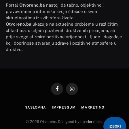
Portal
Otvoreno.ba
nastoji da tačno, objektivno i
pravovremeno informiše svoje čitaoce o svim
aktuelnostima iz svih sfera života.
Otvoreno.ba
ukazuje na aktuelne probleme u različitim
oblastima, s ciljem pozitivnih društvenih promjena, ali
prije svega afirmira pozitivne vrijednosti, ljude i događaje
koji doprinose stvaranju zdrave i pozitivne atmosfere u
društvu.
Facebook
Instagram
NASLOVNA
IMPRESSUM
MARKETING
© 2026 Otvoreno. Designed by
Leader d.o.o.
.
IZBORI