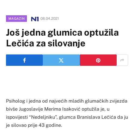
08.04.2021
MAGAZIN
Još jedna glumica optužila
Lečića za silovanje
Psiholog i jedna od najvećih mladih glumačkih zvijezda
bivše Jugoslavije Merima Isaković optužila je, u
ispovijesti “Nedeljniku”, glumca Branislava Lečića da ju
je silovao prije 43 godine.