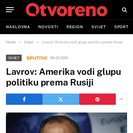
NASLOVNA
NOVOSTI
REGION
SVIJET
SPORT
»
»
Home
Svijet
Lavrov: Amerika vodi glupu politiku prema Rusiji
08.04.2021
SVIJET
Lavrov: Amerika vodi glupu
politiku prema Rusiji