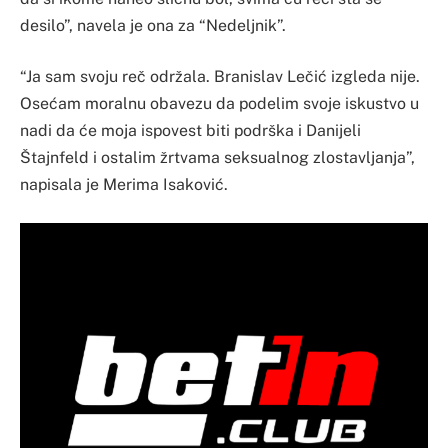
desilo”, navela je ona za “Nedeljnik”.
“Ja sam svoju reč održala. Branislav Lečić izgleda nije.
Osećam moralnu obavezu da podelim svoje iskustvo u
nadi da će moja ispovest biti podrška i Danijeli
Štajnfeld i ostalim žrtvama seksualnog zlostavljanja”,
napisala je Merima Isaković.