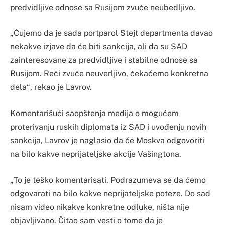
predvidljive odnose sa Rusijom zvuče neubedljivo.
„Čujemo da je sada portparol Stejt departmenta davao
nekakve izjave da će biti sankcija, ali da su SAD
zainteresovane za predvidljive i stabilne odnose sa
Rusijom. Reči zvuče neuverljivo, čekaćemo konkretna
dela“, rekao je Lavrov.
Komentarišući saopštenja medija o mogućem
proterivanju ruskih diplomata iz SAD i uvođenju novih
sankcija, Lavrov je naglasio da će Moskva odgovoriti
na bilo kakve neprijateljske akcije Vašingtona.
„To je teško komentarisati. Podrazumeva se da ćemo
odgovarati na bilo kakve neprijateljske poteze. Do sad
nisam video nikakve konkretne odluke, ništa nije
objavljivano. Čitao sam vesti o tome da je