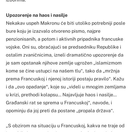
Upozorenje na haos i nasilje
Nekakav uspeh Makronu će biti utoliko potrebniji posle
bure koju je izazvalo otvoreno pismo, najpre
penzionisanih, a potom i aktivnih pripadnika francuske
vojske. Oni su, obraćajući se predsedniku Republike i
ostalim zvaničnicima, izneli dramatično upozorenje da
je sam opstanak njihove zemlje ugrožen „islamizmom
kome se čine ustupci na našem tlu“, tako da „mržnja
prema Francuskoj i njenoj istoriji postaju pravilo“. Kažu
i da „ovo opadanje“, koje su „videli u mnogim zemljama
u krizi, prethodi kolapsu… Najavljuje haos i nasilje…
Građanski rat se sprema u Francuskoj“, navode, i
opominju da joj preti da postane „propala država“.
„S obzirom na situaciju u Francuskoj, kakva ne traje od