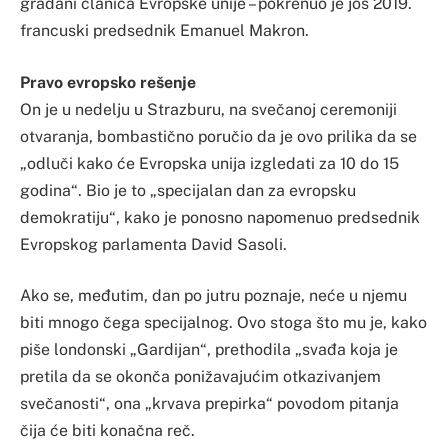
građani članica Evropske unije – pokrenuo je još 2019.
francuski predsednik Emanuel Makron.
Pravo evropsko rešenje
On je u nedelju u Strazburu, na svečanoj ceremoniji
otvaranja, bombastično poručio da je ovo prilika da se
„odluči kako će Evropska unija izgledati za 10 do 15
godina“. Bio je to „specijalan dan za evropsku
demokratiju“, kako je ponosno napomenuo predsednik
Evropskog parlamenta David Sasoli.
Ako se, međutim, dan po jutru poznaje, neće u njemu
biti mnogo čega specijalnog. Ovo stoga što mu je, kako
piše londonski „Gardijan“, prethodila „svađa koja je
pretila da se okonča ponižavajućim otkazivanjem
svečanosti“, ona „krvava prepirka“ povodom pitanja
čija će biti konačna reč.