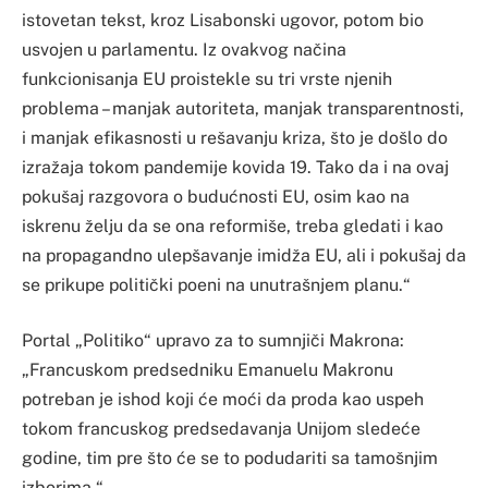
istovetan tekst, kroz Lisabonski ugovor, potom bio
usvojen u parlamentu. Iz ovakvog načina
funkcionisanja EU proistekle su tri vrste njenih
problema – manjak autoriteta, manjak transparentnosti,
i manjak efikasnosti u rešavanju kriza, što je došlo do
izražaja tokom pandemije kovida 19. Tako da i na ovaj
pokušaj razgovora o budućnosti EU, osim kao na
iskrenu želju da se ona reformiše, treba gledati i kao
na propagandno ulepšavanje imidža EU, ali i pokušaj da
se prikupe politički poeni na unutrašnjem planu.“
Portal „Politiko“ upravo za to sumnjiči Makrona:
„Francuskom predsedniku Emanuelu Makronu
potreban je ishod koji će moći da proda kao uspeh
tokom francuskog predsedavanja Unijom sledeće
godine, tim pre što će se to podudariti sa tamošnjim
izborima.“