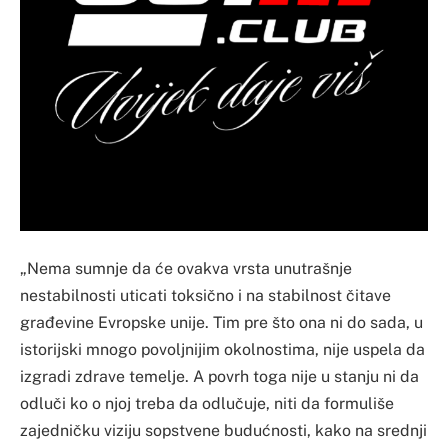
„Nema sumnje da će ovakva vrsta unutrašnje
nestabilnosti uticati toksično i na stabilnost čitave
građevine Evropske unije. Tim pre što ona ni do sada, u
istorijski mnogo povoljnijim okolnostima, nije uspela da
izgradi zdrave temelje. A povrh toga nije u stanju ni da
odluči ko o njoj treba da odlučuje, niti da formuliše
zajedničku viziju sopstvene budućnosti, kako na srednji