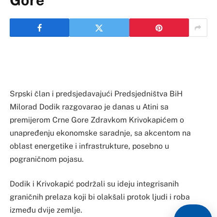
Gore
Srpski član i predsjedavajući Predsjedništva BiH
Milorad Dodik razgovarao je danas u Atini sa
premijerom Crne Gore Zdravkom Krivokapićem o
unapređenju ekonomske saradnje, sa akcentom na
oblast energetike i infrastrukture, posebno u
pograničnom pojasu.
Dodik i Krivokapić podržali su ideju integrisanih
graničnih prelaza koji bi olakšali protok ljudi i roba
između dvije zemlje.