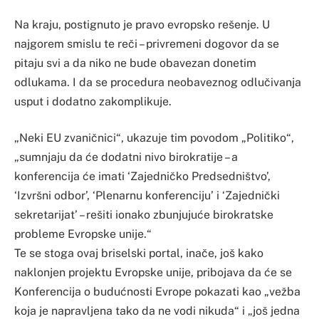
Na kraju, postignuto je pravo evropsko rešenje. U
najgorem smislu te reči – privremeni dogovor da se
pitaju svi a da niko ne bude obavezan donetim
odlukama. I da se procedura neobaveznog odlučivanja
usput i dodatno zakomplikuje.
„Neki EU zvaničnici“, ukazuje tim povodom „Politiko“,
„sumnjaju da će dodatni nivo birokratije – a
konferencija će imati ‘Zajedničko Predsedništvo’,
‘Izvršni odbor’, ‘Plenarnu konferenciju’ i ‘Zajednički
sekretarijat’ – rešiti ionako zbunjujuće birokratske
probleme Evropske unije.“
Te se stoga ovaj briselski portal, inače, još kako
naklonjen projektu Evropske unije, pribojava da će se
Konferencija o budućnosti Evrope pokazati kao „vežba
koja je napravljena tako da ne vodi nikuda“ i „još jedna