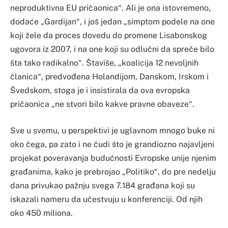
neproduktivna EU pričaonica“. Ali je ona istovremeno,
dodaće „Gardijan“, i još jedan „simptom podele na one
koji žele da proces dovedu do promene Lisabonskog
ugovora iz 2007, i na one koji su odlučni da spreče bilo
šta tako radikalno“. Štaviše, „koalicija 12 nevoljnih
članica“, predvođena Holandijom, Danskom, Irskom i
Švedskom, stoga je i insistirala da ova evropska
pričaonica „ne stvori bilo kakve pravne obaveze“.
Sve u svemu, u perspektivi je uglavnom mnogo buke ni
oko čega, pa zato i ne čudi što je grandiozno najavljeni
projekat poveravanja budućnosti Evropske unije njenim
građanima, kako je prebrojao „Politiko“, do pre nedelju
dana privukao pažnju svega 7.184 građana koji su
iskazali nameru da učestvuju u konferenciji. Od njih
oko 450 miliona.