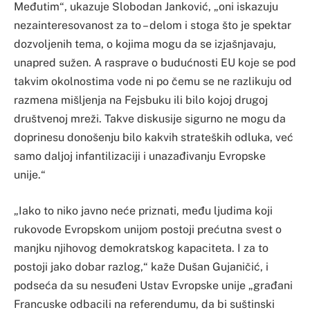
Međutim“, ukazuje Slobodan Janković, „oni iskazuju
nezainteresovanost za to – delom i stoga što je spektar
dozvoljenih tema, o kojima mogu da se izjašnjavaju,
unapred sužen. A rasprave o budućnosti EU koje se pod
takvim okolnostima vode ni po čemu se ne razlikuju od
razmena mišljenja na Fejsbuku ili bilo kojoj drugoj
društvenoj mreži. Takve diskusije sigurno ne mogu da
doprinesu donošenju bilo kakvih strateških odluka, već
samo daljoj infantilizaciji i unazađivanju Evropske
unije.“
„Iako to niko javno neće priznati, među ljudima koji
rukovode Evropskom unijom postoji prećutna svest o
manjku njihovog demokratskog kapaciteta. I za to
postoji jako dobar razlog,“ kaže Dušan Gujaničić, i
podseća da su nesuđeni Ustav Evropske unije „građani
Francuske odbacili na referendumu, da bi suštinski