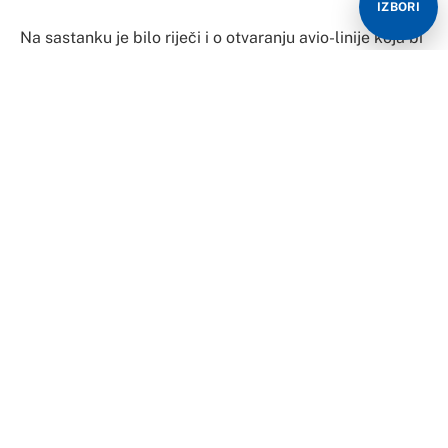
IZBORI
Na sastanku je bilo riječi i o otvaranju avio-linije koja bi
povezala Tivat i Banjaluku, saopšteno je iz Kabineta
srpskog člana i predsjedaavajuećg Predsjedništva BiH.
Sagovornici su razmijenili mišljenja i o ostalim
aktuelnim političkim pitanjima.