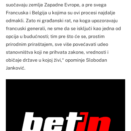
suočavaju zemlje Zapadne Evrope, a pre svega
Francuska i Belgija u kojima su ovi procesi najdalje
odmakli. Zato ni građanski rat, na koga upozoravaju
francuski generali, ne sme da se isključi kao jedna od
opcija u budućnosti; tim pre što će se, prostim
prirodnim priraštajem, sve više povećavati udeo
stanovništva koji ne prihvata zakone, vrednosti i
običaje države u kojoj živi,“ opominje Slobodan
Janković.