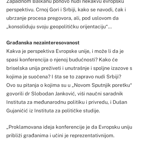
Zapadnom Balkanu ponovo nudi nekakvu evropsku
perspektivu. Crnoj Gori i Srbiji, kako se navodi, čak i
ubrzanje procesa pregovora, ali, pod uslovom da
„konsoliduju svoju geopolitičku orijentaciju“…
Građanska nezainteresovanost
Kakva je perspektiva Evropske unije, i može li da je
spasi konferencija o njenoj budućnosti? Kako će
briselska unija preživeti i unutrašnje i spoljne izazove s
kojima je suočena? I šta se to zapravo nudi Srbiji?
Ovo su pitanja o kojima su u „Novom Sputnjik poretku“
govorili dr Slobodan Janković, viši naučni saradnik
Instituta za međunarodnu politiku i privredu, i Dušan
Gujaničić iz Instituta za političke studije.
„Proklamovana ideja konferencije je da Evropsku uniju
približi građanima i učini je reprezentativnijom.