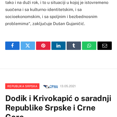
tako i na duži rok, i to u situaciji u kojoj je istovremeno
suočena i sa kulturno-identitetskim, i sa
socioekonomskim, i sa spoljnim i bezbednosnim
problemima“, zaključuje Dušan Gujaničić.
Facebook
Twitter
Pinterest
LinkedIn
Tumblr
WhatsApp
Email
13.05.2021
REPUBLIKA SRPSKA
Dodik i Krivokapić o saradnji
Republike Srpske i Crne