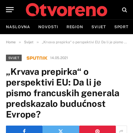
NASLOVNA
NOVOSTI
REGION
SVIJET
SPORT
»
»
Home
Svijet
„Krvava prepirka“ o perspektivi EU: Da li je pismo francuskih generala predskazalo budućnost Evrope?
14.05.2021
SVIJET
„Krvava prepirka“ o
perspektivi EU: Da li je
pismo francuskih generala
predskazalo budućnost
Evrope?