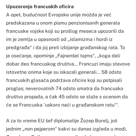
Upozorenje francuskih oficira
A opet, budućnost Evropske unije možda je već
predskazana u onom pismu penzionisanih generala
francuske vojske koji su prošlog meseca upozorili da
im je zemlja u opasnosti od „islamizma i hordi iz
predgrađa“ i da joj preti izbijanje građanskog rata. To
je osećanje, opominje „Fajnenšel tajms“, „koga deli
dobar deo francuskog društva… Francuzi imaju stavove
istovetne onima koje su iskazali generali… 58 odsto
francuskih glasača podržava oficire koji su potpisali
proglas; neverovatnih 74 odsto smatra da francusko
društvo propada, a čak 45 odsto se slaže s ocenom da
će se Francuska ‘uskoro naći u građanskom ratu’“.
A za to vreme EU šef diplomatije Žozep Borelj, još
jednim „non pejperom“ kakvi su danas izgleda u modi,