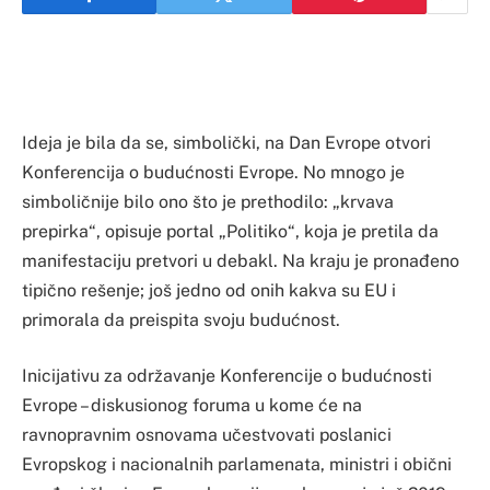
Ideja je bila da se, simbolički, na Dan Evrope otvori
Konferencija o budućnosti Evrope. No mnogo je
simboličnije bilo ono što je prethodilo: „krvava
prepirka“, opisuje portal „Politiko“, koja je pretila da
manifestaciju pretvori u debakl. Na kraju je pronađeno
tipično rešenje; još jedno od onih kakva su EU i
primorala da preispita svoju budućnost.
Inicijativu za održavanje Konferencije o budućnosti
Evrope – diskusionog foruma u kome će na
ravnopravnim osnovama učestvovati poslanici
Evropskog i nacionalnih parlamenata, ministri i obični