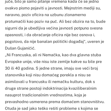
juče, bilo je samo pitanje vremena kada će se jedno
ovakvo pismo pojaviti u javnosti. Mejnstrim mediji su,
naravno, poziv oficira na uzbunu zlonamerno
protumačili kao poziv na puč. Ali bez obzira na to, bude
sigurni da je ubedljiva većina javnosti potpuno svesna
opasnosti, i da obraćanje oficira nije bez osnova i,
pogotovo, da nije banalan politički događaj“, uveren je
Dušan Gujaničić.
„Ni Francuska, ali ni Nemačka, kao dva glavna stuba
Evropske unije, više nisu iste zemlje kakve su bile pre
30 ili 40 godina. S jedne strane, imaju sve veći broj
stanovnika koji nisu domaćeg porekla a nisu se
asimilovali u francusku ili nemačku kulturu, dok s
druge strane postoji indoktrinacija kvaziliberalnim
nasuprot tradicionalnim vrednostima, koja je
prevashodno usmerena prema domaćem stanovništvu.
Otuda je sad jako teško rešiti probleme s kojima se