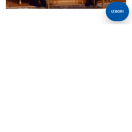
IZBORI
Tužilaštvo BiH je donelo odluku o nesprovođenju
istrage u predmetu “Ikona”.
Nakon što je iz Ukrajine saopšteno da pozlaćena ikona,
koju je aktuelni predsednik Republike Srpske Milorad
Dodik svojevremeno poklonio šefu ruske diplomatije
Sergeju Lavrovu, nije iz njihove kulturne baštine,
Tužilaštvo BiH je zatvorilo je ovaj predmet.
Kako je potvrđeno sarajevskom portalu Klix, Tužilaštvo
BiH je donelo odluku o nesprovođenju istrage u
predmetu “Ikona”, koju je Dodik Lavrovu poklonio u
decembru 2020. godine.