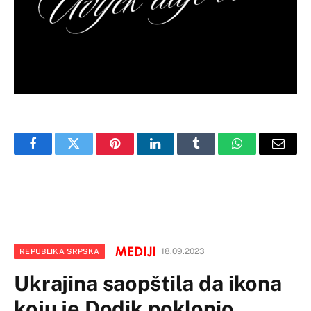
Facebook
Twitter
Pinterest
LinkedIn
Tumblr
WhatsApp
Email
18.09.2023
REPUBLIKA SRPSKA
Ukrajina saopštila da ikona
koju je Dodik poklonio