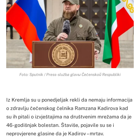
Foto: Sputnik / Press-služba glavы Čečenskoй Respubliki
Iz Kremlja su u ponedjeljak rekli da nemaju informacija
o zdravlju čečenskog čelnika Ramzana Kadirova kad
su ih pitali o izvještajima na društvenim mrežama da je
46-godišnjak bolestan. Štaviše, pojavile su se i
neprovjerene glasine da je Kadirov – mrtav.