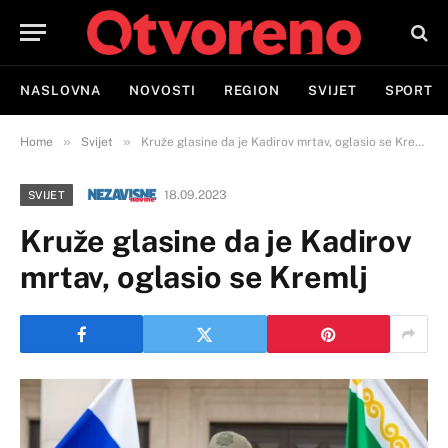
NASLOVNA
NOVOSTI
REGION
SVIJET
SPORT
»
»
Home
Svijet
Kruže glasine da je Kadirov mrtav, oglasio se Kremlj
18.09.2023
SVIJET
Kruže glasine da je Kadirov
mrtav, oglasio se Kremlj