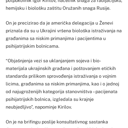
potpukovnik Igor Kirilov, načelnik snaga za radijacijsku,
hemijsku i biološku zaštitu Oružanih snaga Rusije.
On je precizirao da je američka delegacija u Ženevi
priznala da su u Ukrajini vršena biološka istraživanja na
građanima sa niskim primanjima i pacijentima u
psihijatrijskim bolnicama.
“Objašnjenja vezi sa uklanjanjem sojeva i bio-
materijala ukrajinskih građana i poštovanjem etičkih
standarda prilikom sprovođenja istraživanja o vojnim
licima, građanima sa niskim primanjima, kao i o jednoj
od najugroženijih kategorija stanovništva – pacijenata
psihijatrijskih bolnica, izgledala su krajnje
neubjedljivo”, napominje Kirilov.
On je na brifingu poslije konsultativnog sastanka