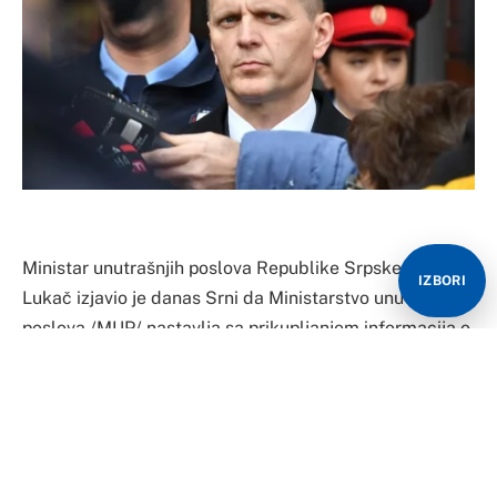
Ministar unutrašnjih poslova Republike Srpske Dragan
IZBORI
Lukač izjavio je danas Srni da Ministarstvo unutrašnjih
poslova /MUP/ nastavlja sa prikupljanjem informacija o
licima koja su koristila “skaj” aplikaciju i da će na
osnovu toga biti još hapšenja zbog počinjenog
kriminala.
Lukač je podsjetio je veliki broj lica u BiH koristio ovaj