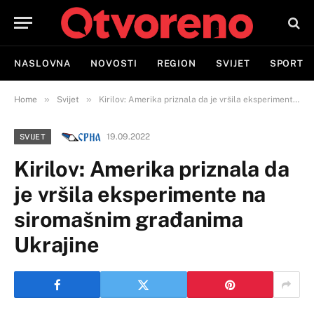
NASLOVNA
NOVOSTI
REGION
SVIJET
SPORT
»
»
Home
Svijet
Kirilov: Amerika priznala da je vršila eksperimente na siromašnim građanima Ukrajine
19.09.2022
SVIJET
Kirilov: Amerika priznala da
je vršila eksperimente na
siromašnim građanima
Ukrajine