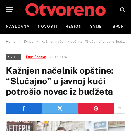
NASLOVNA
NOVOSTI
REGION
SVIJET
SPORT
»
»
Home
Svijet
Kažnjen načelnik opštine: “Slučajno” u javnoj kući potrošio novac iz budžeta
28.02.2024
SVIJET
Kažnjen načelnik opštine:
“Slučajno” u javnoj kući
potrošio novac iz budžeta