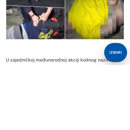
IZBORI
U zajedničkoj međunarodnoj akciji kodnog naziva
Vertikala, pripadnika Ministarstva unutrašnjih poslova
Republike Srbije, Uprave kriminalističke policije (UKP),
Službe za borbu protiv organizovanog kriminala,
Javnog tužilaštva za organizovani kriminal u Beogradu,
Bezbjednosno-informativne agencije, Evropola,
Evrodžasta, kao i policija Kraljevine Španije, Grčke i
Republike Srpske, uhapšeni su pripadnici organizovane
kriminalne grupe zbog postojanja osnova sumnje da su