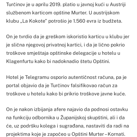
Turčinov je u aprilu 2019. platio u javnoj kući u Austriji
službenom karticom opštine Murter. U austrijskom
klubu „La Kokote” potrošio je 1.560 evra iz budžeta.
On je tvrdio da je greškom iskoristio karticu u klubu jer
je slična njegovoj privatnoj kartici, i da je lično pokrio
troškove smještaja opštinske delegacije u hotelu u
Klagenfurtu kako bi nadoknadio štetu Opštini.
Hotel je Telegramu osporio autentičnost računa, pa je
portal objavio da je Turčinov falsifikovao račun za
troškove u hotelu kako bi prikrio troškove javne kuće.
On je nakon izbijanja afere najavio da podnosi ostavku
na funkciju odbornika u Županijskoj skupštini, ali i da
će, uz podršku kolega i sugrađana, nastaviti da radi na
projektima koje je započeo u Opštini Murter – Kornati.