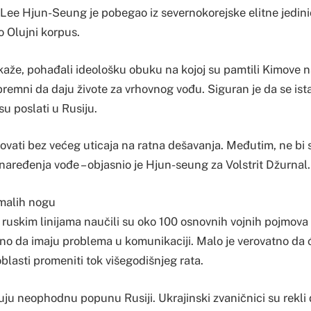
 Lee Hjun-Seung je pobegao iz severnokorejske elitne jedini
 Olujni korpus.
aže, pohađali ideološku obuku na kojoj su pamtili Kimove n
premni da daju živote za vrhovnog vođu. Siguran je da se ist
 su poslati u Rusiju.
ovati bez većeg uticaja na ratna dešavanja. Međutim, ne bi 
aređenja vođe – objasnio je Hjun-seung za Volstrit Džurnal.
 malih nogu
 ruskim linijama naučili su oko 100 osnovnih vojnih pojmova 
eno da imaju problema u komunikaciji. Malo je verovatno da ć
blasti promeniti tok višegodišnjeg rata.
ju neophodnu popunu Rusiji. Ukrajinski zvaničnici su rekli 