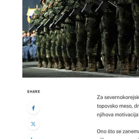
SHARE
Za severnokorejsk
topovsko meso, dru
njihova motivacija
Ono što se zanema