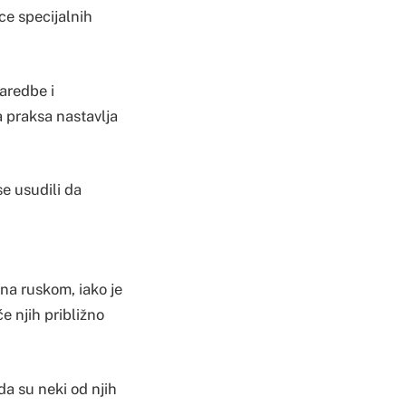
ce specijalnih
aredbe i
a praksa nastavlja
se usudili da
na ruskom, iako je
e njih približno
da su neki od njih