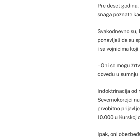
Pre deset godina,
snaga poznate kao
Svakodnevno su, k
ponavljali da su s
i sa vojnicima koji
– Oni se mogu žrtv
dovedu u sumnju n
Indoktrinacija od
Severnokorejci na
prvobitno prijavlj
10.000 u Kurskoj o
Ipak, oni obezbeđu