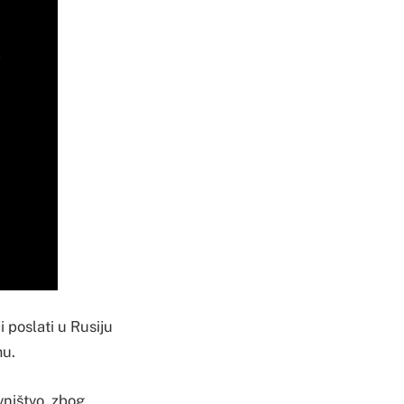
i poslati u Rusiju
mu.
vništvo, zbog