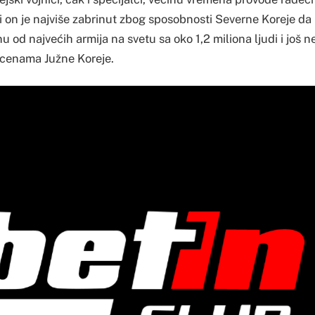
i on je najviše zabrinut zbog sposobnosti Severne Koreje da 
nu od najvećih armija na svetu sa oko 1,2 miliona ljudi i još n
ocenama Južne Koreje.