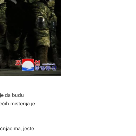
uje da budu
ćih misterija je
čnjacima, jeste