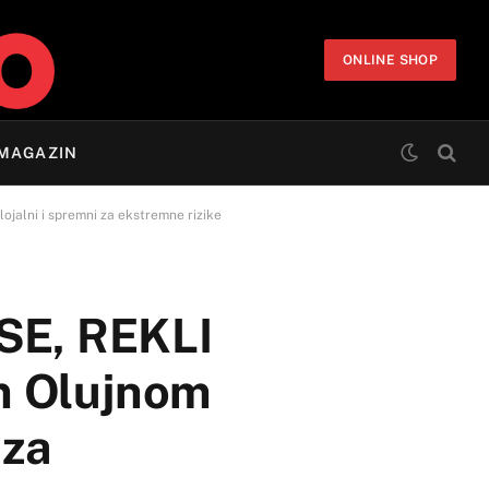
ONLINE SHOP
MAGAZIN
jalni i spremni za ekstremne rizike
SE, REKLI
m Olujnom
 za