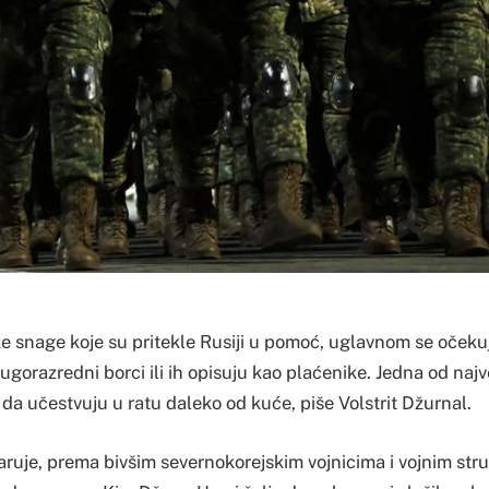
e snage koje su pritekle Rusiji u pomoć, uglavnom se oček
gorazredni borci ili ih opisuju kao plaćenike. Jedna od najve
 da učestvuju u ratu daleko od kuće, piše Volstrit Džurnal.
ruje, prema bivšim severnokorejskim vojnicima i vojnim stru