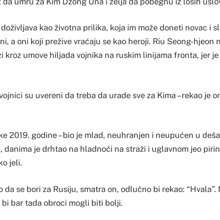
 da umru za Kim Džong Una i želja da pobegnu iz loših uslo
 doživljava kao životna prilika, koja im može doneti novac i s
i, a oni koji prežive vraćaju se kao heroji. Riu Seong-hjeon
zi kroz umove hiljada vojnika na ruskim linijama fronta, jer j
vojnici su uvereni da treba da urade sve za Kima – rekao je o
ske 2019. godine – bio je mlad, neuhranjen i neupućen u deš
, danima je drhtao na hladnoći na straži i uglavnom jeo pirin
o jeli.
da se bori za Rusiju, smatra on, odlučno bi rekao: “Hvala”.
bi bar tada obroci mogli biti bolji.