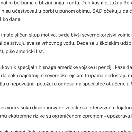
malim borbama u blizini linija fronta. Dan kasnije, Južna Kore
oš nisu učestvovali u borbi u punom obimu. SAD očekuju da ć
liko dana.
 imale sličan skup motiva, tvrde bivši severnokorejski vojnici
ni da žrtvuju sve za vrhovnog vođu. Deca se u školskim udž
, piše američki list.
kovnik specijalnih snaga američke vojske u penziji, kaže da 
 da čak i najelitnijim severnokorejskim trupama nedostaju 
avlja u nepovoljniji položaj u odnosu na specijalce obučene u 
oizvodi visoko disciplinovane vojnike sa intenzivnom lojaln
mu ekstremne rizike sa ograničenom opremom – upozorava 
ski vojnici, čak i specijalci, većinu vremena provode radeći u