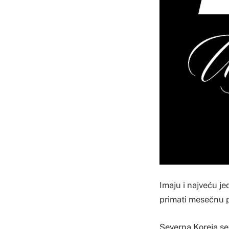
Imaju i najveću je
primati mesečnu pl
Severna Koreja se