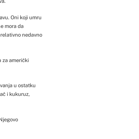
va.
lavu. Oni koji umru
 ne mora da
e relativno nedavno
n za američki
avanja u ostatku
ač i kukuruz,
 Njegovo