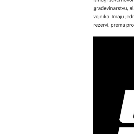
građevinarstvu, al
vojnika. Imaju jed
rezervi, prema pr