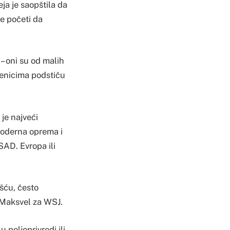
ja je saopštila da
e početi da
 – oni su od malih
benicima podstiču
je najveći
moderna oprema i
SAD. Evropa ili
ošću, često
Maksvel za WSJ.
 poljoprivredi ili