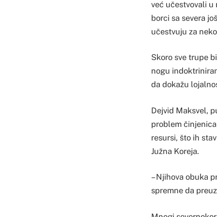
već učestvovali u 
borci sa severa j
učestvuju za neko
Skoro sve trupe bi
nogu indoktrinira
da dokažu lojalnost
Dejvid Maksvel, pu
problem činjenica
resursi, što ih st
Južna Koreja.
– Njihova obuka pr
spremne da preuz
Mnogi severnokorej