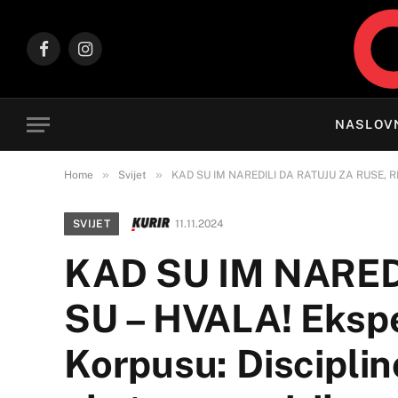
Facebook
Instagram
NASLOV
»
»
Home
Svijet
KAD SU IM NAREDILI DA RATUJU ZA RUSE, REKLI
SVIJET
11.11.2024
KAD SU IM NARED
SU – HVALA! Eksp
Korpusu: Disciplino