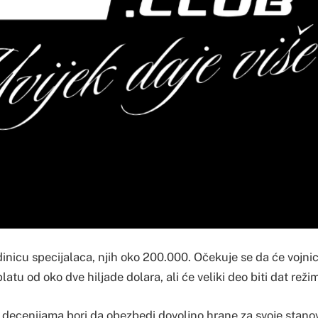
dinicu specijalaca, njih oko 200.000. Očekuje se da će vojnic
atu od oko dve hiljade dolara, ali će veliki deo biti dat reži
 decenijama bori da obezbedi dovoljno hrane za svoje stano