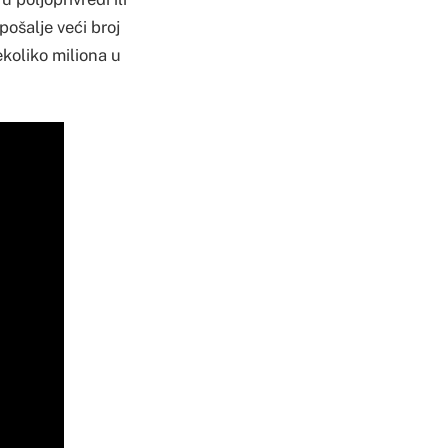
pošalje veći broj
ekoliko miliona u