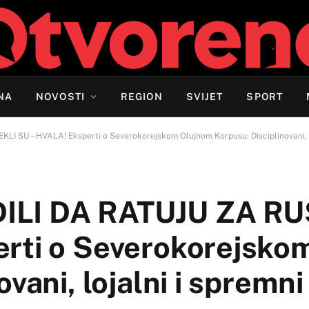
NA
NOVOSTI
REGION
SVIJET
SPORT
 SU – HVALA! Eksperti o Severokorejskom Olujnom Korpusu: Disciplinovani, lo
ILI DA RATUJU ZA RU
erti o Severokorejsko
vani, lojalni i spremni