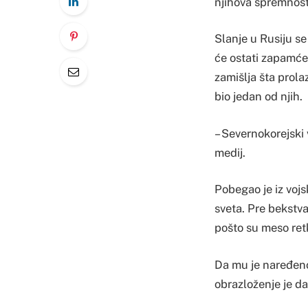
njihova spremnost
Slanje u Rusiju se
će ostati zapamćen
zamišlja šta prola
bio jedan od njih.
– Severnokorejski 
medij.
Pobegao je iz voj
sveta. Pre bekstva
pošto su meso retk
Da mu je naređeno 
obrazloženje je da 