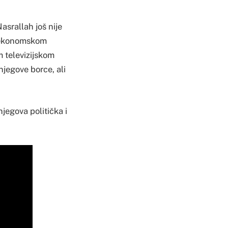
Nasrallah još nije
ni ekonomskom
m televizijskom
jegove borce, ali
njegova politička i