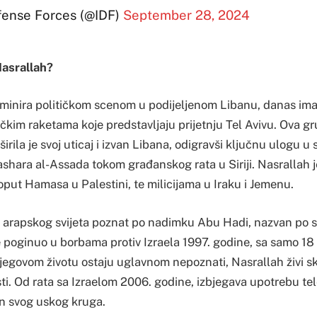
fense Forces (@IDF)
September 28, 2024
Nasrallah?
ominira političkom scenom u podijeljenom Libanu, danas ima 
čkim raketama koje predstavljaju prijetnju Tel Avivu. Ova gr
širila je svoj uticaj i izvan Libana, odigravši ključnu ulogu u
ashara al-Assada tokom građanskog rata u Siriji. Nasrallah j
put Hamasa u Palestini, te milicijama u Iraku i Jemenu.
m arapskog svijeta poznat po nadimku Abu Hadi, nazvan po 
je poginuo u borbama protiv Izraela 1997. godine, sa samo 18
 njegovom životu ostaju uglavnom nepoznati, Nasrallah živi sk
sti. Od rata sa Izraelom 2006. godine, izbjegava upotrebu te
n svog uskog kruga.