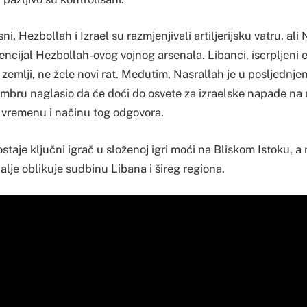
ni, Hezbollah i Izrael su razmjenjivali artiljerijsku vatru, ali 
otencijal Hezbollah-ovog vojnog arsenala. Libanci, iscrplje
zemlji, ne žele novi rat. Međutim, Nasrallah je u posljednje
mbru naglasio da će doći do osvete za izraelske napade na n
o vremenu i načinu tog odgovora.
taje ključni igrač u složenoj igri moći na Bliskom Istoku, a 
dalje oblikuje sudbinu Libana i šireg regiona.