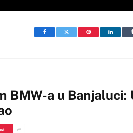
Facebook
Twitter
Pinterest
LinkedIn
m BMW-a u Banjaluci: 
ao
est