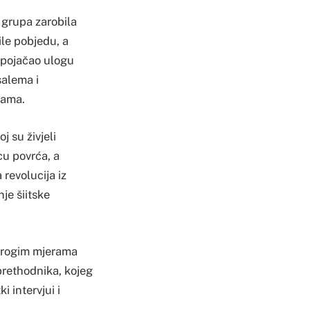
e grupa zarobila
ile pobjedu, a
e pojačao ulogu
salema i
jama.
j su živjeli
cu povrća, a
revolucija iz
je šiitske
strogim mjerama
prethodnika, kojeg
i intervjui i