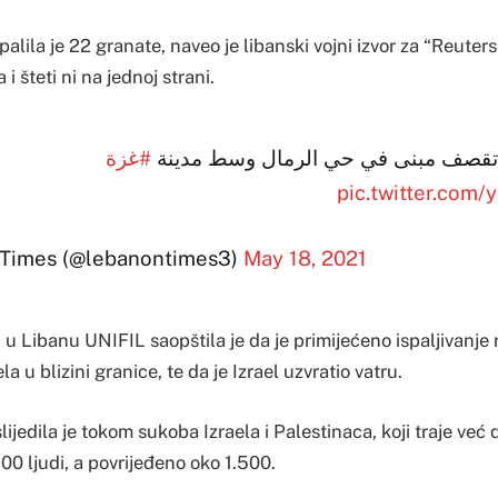
palila je 22 granate, naveo je libanski vojni izvor za “Reuters”
 i šteti ni na jednoj strani.
 تقصف مبنى في حي الرمال وسط مدينة
#غزة
pic.twitter.co
Times (@lebanontimes3)
May 18, 2021
u Libanu UNIFIL saopštila je da je primijećeno ispaljivanje 
la u blizini granice, te da je Izrael uzvratio vatru.
ijedila je tokom sukoba Izraela i Palestinaca, koji traje već 
00 ljudi, a povrijeđeno oko 1.500.