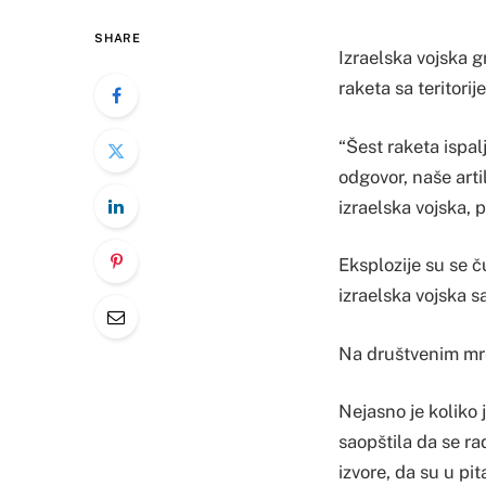
SHARE
Izraelska vojska g
raketa sa teritorij
“Šest raketa ispal
odgovor, naše arti
izraelska vojska, 
Eksplozije su se 
izraelska vojska s
Na društvenim mre
Nejasno je koliko j
saopštila da se ra
izvore, da su u pit