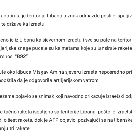
ranatirala je teritoriju Libana u znak odmazde poslije ispalji
e te države ka Izraelu.
jeno je iz Libana ka sjevernom Izraelu i sve su pale na terito
ljerijske snage pucale su ka metama koje su lansirale rakete”
prenosi “B92”.
čule oko kibuca Misgav Am na sjeveru Izraela neposredno pri
aopštila da je odgovorila artiljerijskom vatrom.
žama pojavio se snimak koji navodno prikazuje izraelski od
e tačno raketa ispaljeno sa teritorije Libana, pošto je izrael
di o šest raketa, dok je AFP objavio, pozivajući se na liban
anju tri rakete.