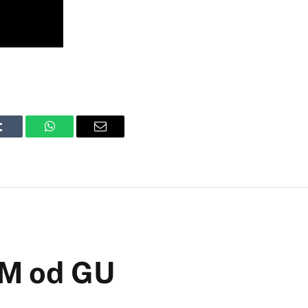
Tumblr
WhatsApp
Email
KM od GU