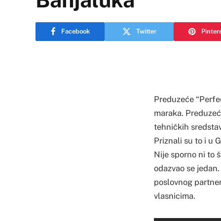
Facebook
Twitter
Pinter
Preduzeće “Perfec
maraka. Preduzeće
tehničkih sredsta
Priznali su to i u
Nije sporno ni to š
odazvao se jedan. 
poslovnog partner
vlasnicima.