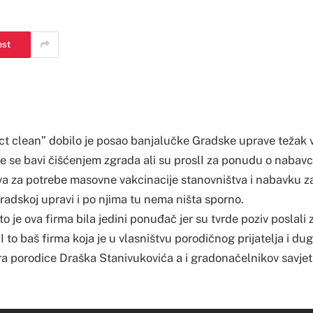
est
t clean” dobilo je posao banjalučke Gradske uprave težak 
 se bavi čišćenjem zgrada ali su proslI za ponudu o nabavc
va za potrebe masovne vakcinacije stanovništva i nabavku za
 Gradskoj upravi i po njima tu nema ništa sporno.
to je ova firma bila jedini ponuđač jer su tvrde poziv poslali 
I to baš firma koja je u vlasništvu porodičnog prijatelja i d
a porodice Draška Stanivukovića a i gradonačelnikov savjetn