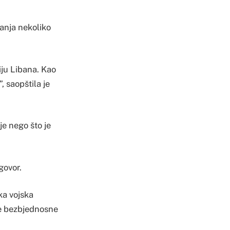
vanja nekoliko
riju Libana. Kao
, saopštila je
je nego što je
govor.
ska vojska
ske bezbjednosne