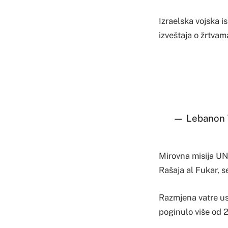
Izraelska vojska is
izveštaja o žrtvama
— Lebanon 
Mirovna misija UN 
Rašaja al Fukar, se
Razmjena vatre usl
poginulo više od 2