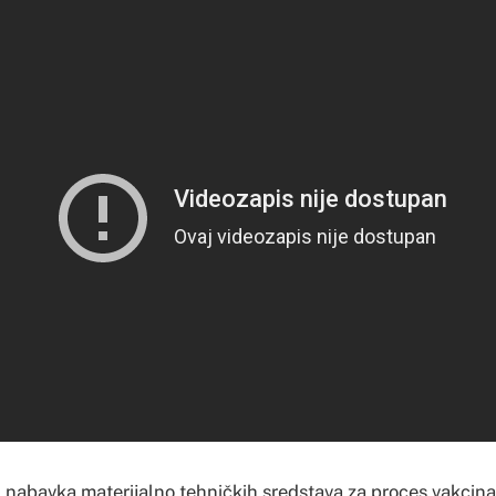
u nabavka materijalno tehničkih sredstava za proces vakcina