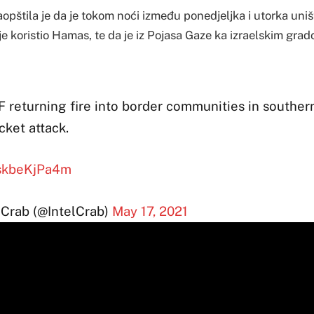
aopštila je da je tokom noći između ponedjeljka i utorka uniš
 je koristio Hamas, te da je iz Pojasa Gaze ka izraelskim gra
F returning fire into border communities in southe
cket attack.
o/skbeKjPa4m
 Crab (@IntelCrab)
May 17, 2021