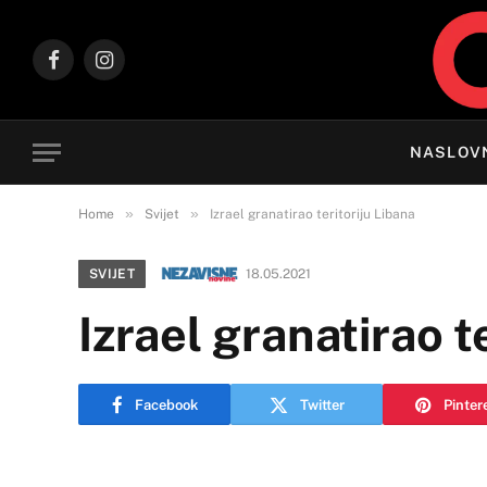
Facebook
Instagram
NASLOV
»
»
Home
Svijet
Izrael granatirao teritoriju Libana
SVIJET
18.05.2021
Izrael granatirao t
Facebook
Twitter
Pinter