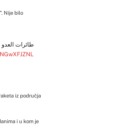
. Nije bilo
طائرات العدو
m/yNGwXFJZNL
raketa iz područja
danima i u kom je