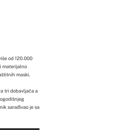
više od 120.000
i materijalno
štitnih maski.
za tri dobavljača a
ugogodišnjeg
ik sarađivao je sa