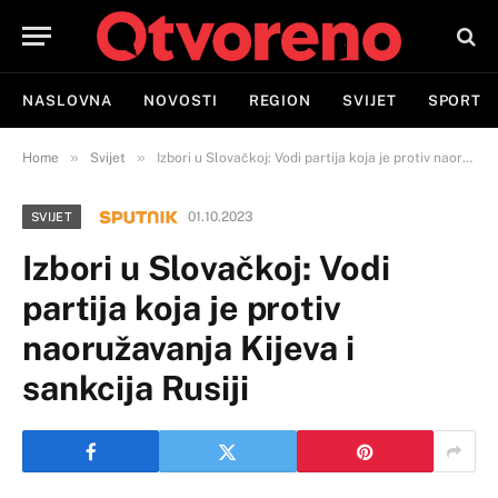
NASLOVNA
NOVOSTI
REGION
SVIJET
SPORT
»
»
Home
Svijet
Izbori u Slovačkoj: Vodi partija koja je protiv naoružavanja Kijeva i sankcija Rusiji
01.10.2023
SVIJET
Izbori u Slovačkoj: Vodi
partija koja je protiv
naoružavanja Kijeva i
sankcija Rusiji