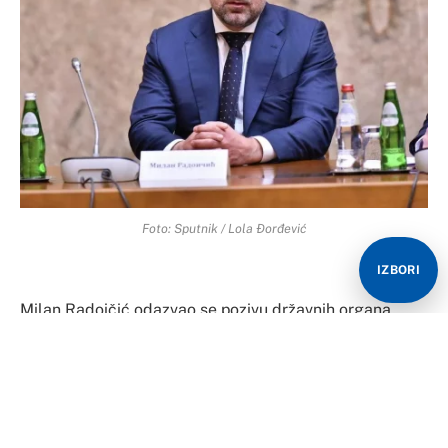
Foto: Sputnik / Lola Đorđević
IZBORI
Milan Radoičić odazvao se pozivu državnih organa
Republike Srbije i u svojstvu građanina, danas dao
izjavu u Ministarstvu unutrašnjih poslova o događajima
u Banjskoj, 24. septembra.
Radoičić je danas u 10 časova, u pratnji svog advokata,