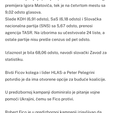
premijera Igora Matoviča, tek je na četvrtom mestu sa
9,02 odsto glasova.
Slede KDH (6,91 odsto), SaS (6,18 odsto) i Slovačka
nacionalna partija (SNS) sa 5,67 odsto, prenosi
agencija TASR. Na izborima su učestvovale 24 liste, a
ostale partije nisu prešle cenzus od pet odsto.
Izlaznost je bila 68,06 odsto, navodi slovački Zavod za
statistiku.
Bivši Ficov kolega i lider HLAS-a Peter Pelegrini
potvrdio je da ima otvorene opcije za buduće koalicije.
U predizbornoj kampanji dominiralo je pitanje vojne
pomoći Ukrajini, čemu se Fico protivi.
Robert Fico je u predizbornoj kampanji izjavljivao da