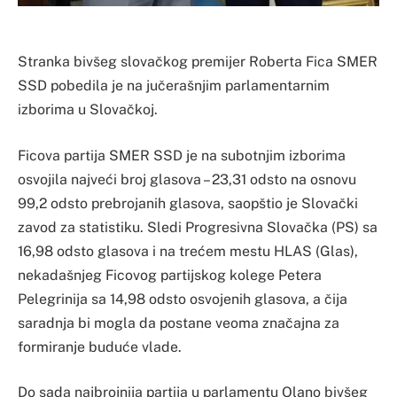
Stranka bivšeg slovačkog premijer Roberta Fica SMER
SSD pobedila je na jučerašnjim parlamentarnim
izborima u Slovačkoj.
Ficova partija SMER SSD je na subotnjim izborima
osvojila najveći broj glasova – 23,31 odsto na osnovu
99,2 odsto prebrojanih glasova, saopštio je Slovački
zavod za statistiku. Sledi Progresivna Slovačka (PS) sa
16,98 odsto glasova i na trećem mestu HLAS (Glas),
nekadašnjeg Ficovog partijskog kolege Petera
Pelegrinija sa 14,98 odsto osvojenih glasova, a čija
saradnja bi mogla da postane veoma značajna za
formiranje buduće vlade.
Do sada najbrojnija partija u parlamentu Olano bivšeg