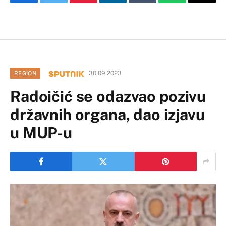
Facebook
Twitter
Pinterest
LinkedIn
Tumblr
WhatsApp
Email
30.09.2023
REGION
Radoičić se odazvao pozivu
državnih organa, dao izjavu
u MUP-u