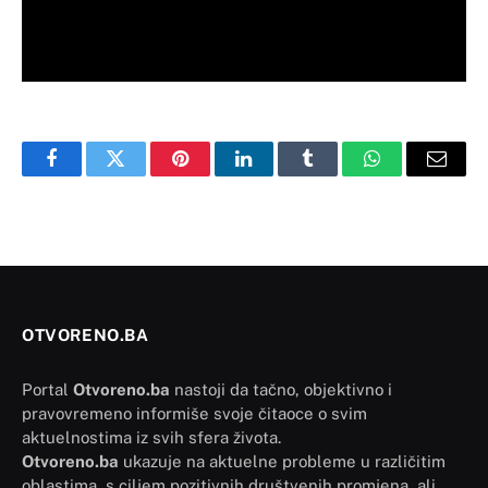
Facebook
Twitter
Pinterest
LinkedIn
Tumblr
WhatsApp
Email
OTVORENO.BA
Portal
Otvoreno.ba
nastoji da tačno, objektivno i
pravovremeno informiše svoje čitaoce o svim
aktuelnostima iz svih sfera života.
Otvoreno.ba
ukazuje na aktuelne probleme u različitim
oblastima, s ciljem pozitivnih društvenih promjena, ali