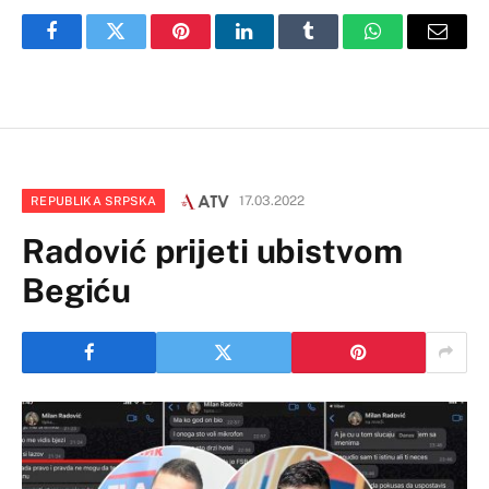
Facebook
Twitter
Pinterest
LinkedIn
Tumblr
WhatsApp
Email
17.03.2022
REPUBLIKA SRPSKA
Radović prijeti ubistvom
Begiću