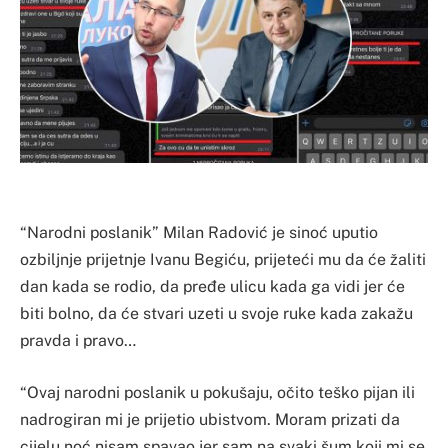
“Narodni poslanik” Milan Radović je sinoć uputio
ozbiljnje prijetnje Ivanu Begiću, prijeteći mu da će žaliti
dan kada se rodio, da pređe ulicu kada ga vidi jer će
biti bolno, da će stvari uzeti u svoje ruke kada zakažu
pravda i pravo…
“Ovaj narodni poslanik u pokušaju, očito teško pijan ili
nadrogiran mi je prijetio ubistvom. Moram prizati da
cijelu noć nisam spavao jer sam na svaki šum koji mi se