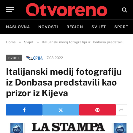
NASLOVNA
NOVOSTI
REGION
SVIJET
SPORT
»
»
Home
Svijet
Italijanski medij fotografiju iz Donbasa predstavili kao prizor iz Kijeva
17.03.2022
SVIJET
Italijanski medij fotografiju
iz Donbasa predstavili kao
prizor iz Kijeva