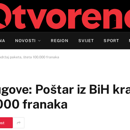
NA
NOVOSTI
REGION
SVIJET
SPORT
adržaj paketa, šteta 100.000 franaka
ove: Poštar iz BiH kr
.000 franaka
est