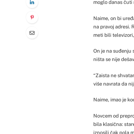
moglo danas čuti 
Naime, on bi uređa
na pravoj adresi. 
meti bili televizori
On je na suđenju s
ništa se nije dešav
“Zaista ne shvatam
više navrata da ni
Naime, imao je ko
Novcem od preproda
bila klasična: st
iznosili čak pola 