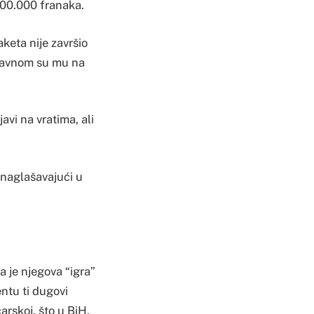
100.000 franaka.
keta nije završio
Uglavnom su mu na
vi na vratima, ali
 naglašavajući u
a je njegova “igra”
ntu ti dugovi
arskoj, što u BiH.