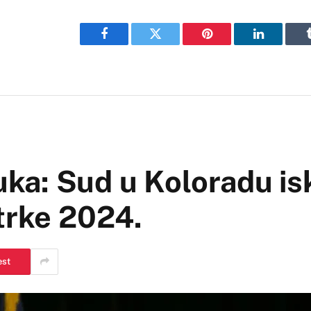
Facebook
Twitter
Pinterest
LinkedIn
a: Sud u Koloradu isk
trke 2024.
est