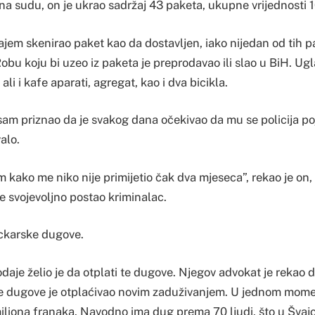
na sudu, on je ukrao sadržaj 43 paketa, ukupne vrijednosti 
jem skenirao paket kao da dostavljen, iako nijedan od tih pa
Robu koju bi uzeo iz paketa je preprodavao ili slao u BiH. 
, ali i kafe aparati, agregat, kao i dva bicikla.
am priznao da je svakog dana očekivao da mu se policija poja
alo.
 kako me niko nije primijetio čak dva mjeseca”, rekao je on,
je svojevoljno postao kriminalac.
ckarske dugove.
je želio je da otplati te dugove. Njegov advokat je rekao d
are dugove je otplaćivao novim zaduživanjem. U jednom mome
miliona franaka. Navodno ima dug prema 70 ljudi, što u Švajc