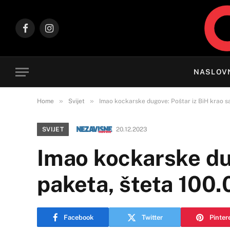
Facebook
Instagram
NASLOV
»
»
Home
Svijet
Imao kockarske dugove: Poštar iz BiH krao s
SVIJET
20.12.2023
Imao kockarske dug
paketa, šteta 100
Facebook
Twitter
Pinter