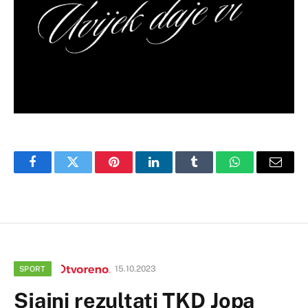
Facebook
Twitter
Pinterest
LinkedIn
Tumblr
WhatsApp
Email
15.10.2023
SPORT
Sjajni rezultati TKD Jopa