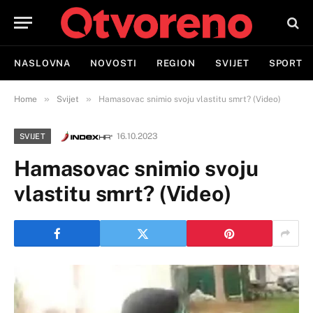
NASLOVNA
NOVOSTI
REGION
SVIJET
SPORT
»
»
Home
Svijet
Hamasovac snimio svoju vlastitu smrt? (Video)
16.10.2023
SVIJET
Hamasovac snimio svoju
vlastitu smrt? (Video)