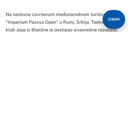
Na nedavno završenom međunarodnom turniru
IZBORI
“Imperium Pazova Open” u Rumi, Srbija, Taekwondo
klub Jopa iz Bijeljine je postigao izvanredne rezultate.
Sa devet hrabrih takmičara u svojim redovima, osvojili
su ukupno devet medalja, što predstavlja značajan
uspeh za ovu perspektivnu grupu pionira.
Najviše treba istaći Mariju Predić i Unu Petrović, koje
su osvojile dve zlatne medalje, pokazavši izvanredan
talenat i posvećenost sportu.
Marko Simić se okitio srebrnom medaljom, dok su
bronzane medalje osvojili Strahinja Stevanović, Dajana
Đukić, Jana Civić, Miloš Petković, Lejla Hodžić i Uroš
Micić.