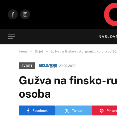
Facebook
Instagram
NASLOV
»
»
Home
Svijet
Gužva na finsko-ruskoj granici, kolona od 3
SVIJET
22.09.2022
Gužva na finsko-ru
osoba
Facebook
Twitter
Pinter