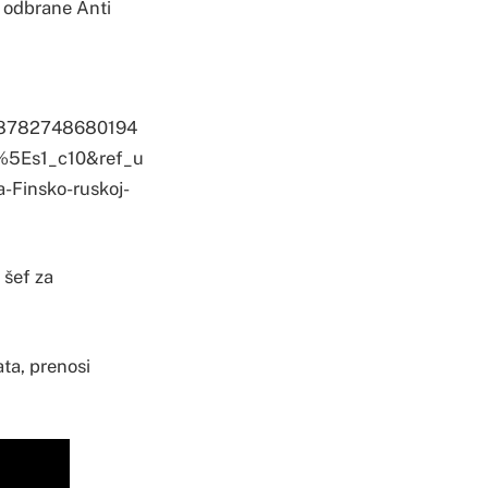
ar odbrane Anti
8782748680194
5Es1_c10&ref_u
Finsko-ruskoj-
 šef za
ata, prenosi