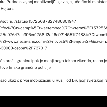
ra Putina o vojnoj mobilizaciji” izjavio je juče finski minist
Rojters.
com/sotiridi/status/1572568782748680194?
%5Etfw%7Ctwcamp%5Etweetembed%7Ctwterm%5E157256
25e97647ac396ec1758d2a46e9214551f7483%7Ctwcon%
2Fwww.nezavisne.com%2Fnovosti%2Fsvijet%2FGuzva-na-
od-30000-osoba%2F737017
 juče prešli granicu ipak je manji nego tokom vikenda, rekao je
ve finske granične policije.
isao ukaz o prvoj mobilizaciju u Rusiji od Drugog svjetskog r