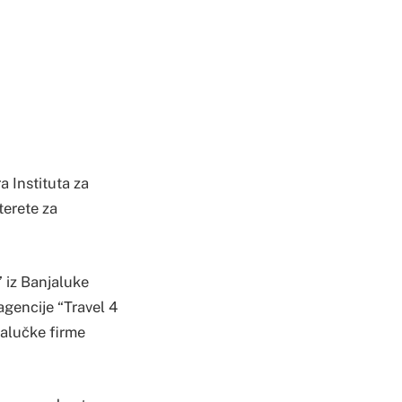
a Instituta za
terete za
” iz Banjaluke
agencije “Travel 4
jalučke firme