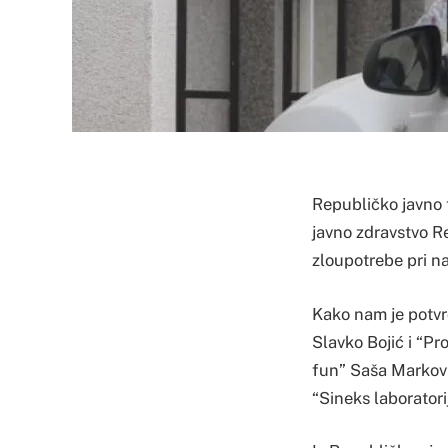
Republičko javno t
javno zdravstvo Re
zloupotrebe pri n
Kako nam je potvrđ
Slavko Bojić i “Pr
fun” Saša Marković
“Sineks laboratorij