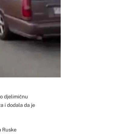
io djelimičnu
a i dodala da je
a Ruske