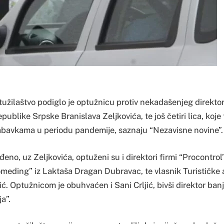
užilaštvo podiglo je optužnicu protiv nekadašenjeg direktor
publike Srpske Branislava Zeljkovića, te još četiri lica, koje 
abavkama u periodu pandemije, saznaju “Nezavisne novine”.
eno, uz Zeljkovića, optuženi su i direktori firmi “Procontrol
omeding” iz Laktaša Dragan Dubravac, te vlasnik Turističke 
. Optužnicom je obuhvaćen i Sani Crljić, bivši direktor ban
a”.