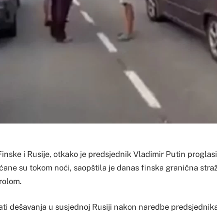
inske i Rusije, otkako je predsjednik Vladimir Putin proglas
ćane su tokom noći, saopštila je danas finska granična straž
rolom.
ti dešavanja u susjednoj Rusiji nakon naredbe predsjednik