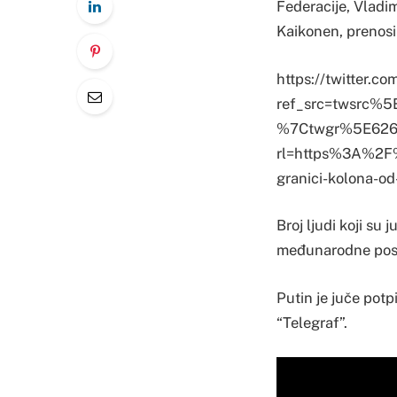
Federacije, Vladimi
Kaikonen, prenosi 
https://twitter.
ref_src=twsrc
%7Ctwgr%5E626
rl=https%3A%2F%
granici-kolona-
Broj ljudi koji su
međunarodne poslo
Putin je juče potp
“Telegraf”.