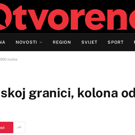
NA
NOVOSTI
REGION
SVIJET
SPORT
0.000 osoba
skoj granici, kolona 
est