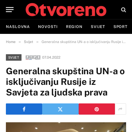
NASLOVNA
NOVOSTI
REGION
SVIJET
SPORT
»
»
Home
Svijet
Generalna skupština UN-a o isključivanju Rusije iz Savjeta za ljudska prava
07.04.2022
SVIJET
Generalna skupština UN-a o
isključivanju Rusije iz
Savjeta za ljudska prava