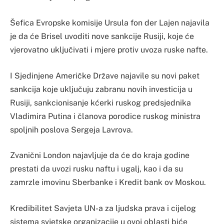
Šefica Evropske komisije Ursula fon der Lajen najavila
je da će Brisel uvoditi nove sankcije Rusiji, koje će
vjerovatno uključivati i mjere protiv uvoza ruske nafte.
I Sjedinjene Američke Države najavile su novi paket
sankcija koje uključuju zabranu novih investicija u
Rusiji, sankcionisanje kćerki ruskog predsjednika
Vladimira Putina i članova porodice ruskog ministra
spoljnih poslova Sergeja Lavrova.
Zvanični London najavljuje da će do kraja godine
prestati da uvozi rusku naftu i ugalj, kao i da su
zamrzle imovinu Sberbanke i Kredit bank ov Moskou.
Kredibilitet Savjeta UN-a za ljudska prava i cijelog
sistema svjetske organizacije u ovoj oblasti biće