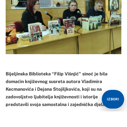
Bijeljinska Biblioteka “Filip Višnjić” sinoć je bila
domaćin književnog susreta autora Vladimira
Kecmanovića i Dejana Stojiljkovića, koji su na
zadovoljstvo ljubitelja književnosti i istorije
IZBORI
predstavili svoja samostalna i zajednička djela.
Direktor Biblioteke Željana Arsenović izrazila je
zadovoljstvo što će ova dva autora predstaviti i svoja