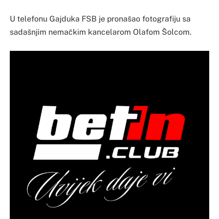
U telefonu Gajduka FSB je pronašao fotografiju sa
sadašnjim nemačkim kancelarom Olafom Šolcom.