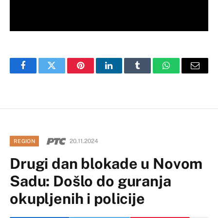
Facebook
Twitter
Pinterest
LinkedIn
Tumblr
WhatsApp
Email
20.11.2024
REGION
Drugi dan blokade u Novom
Sadu: Došlo do guranja
okupljenih i policije