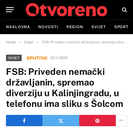
NASLOVNA
NOVOSTI
REGION
SVIJET
SPORT
»
»
Home
Svijet
FSB: Priveden nemački državljanin, spremao diverziju u Kalinjingradu, u telefonu ima sliku s Šolcom
20.11.2024
SVIJET
FSB: Priveden nemački
državljanin, spremao
diverziju u Kalinjingradu, u
telefonu ima sliku s Šolcom