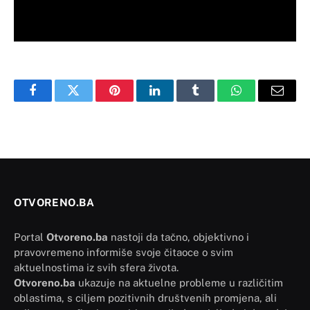
Facebook
Twitter
Pinterest
LinkedIn
Tumblr
WhatsApp
Email
OTVORENO.BA
Portal
Otvoreno.ba
nastoji da tačno, objektivno i
pravovremeno informiše svoje čitaoce o svim
aktuelnostima iz svih sfera života.
Otvoreno.ba
ukazuje na aktuelne probleme u različitim
oblastima, s ciljem pozitivnih društvenih promjena, ali