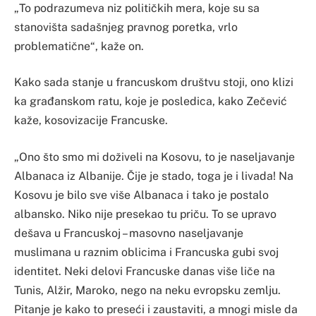
„To podrazumeva niz političkih mera, koje su sa
stanovišta sadašnjeg pravnog poretka, vrlo
problematične“, kaže on.
Kako sada stanje u francuskom društvu stoji, ono klizi
ka građanskom ratu, koje je posledica, kako Zečević
kaže, kosovizacije Francuske.
„Ono što smo mi doživeli na Kosovu, to je naseljavanje
Albanaca iz Albanije. Čije je stado, toga je i livada! Na
Kosovu je bilo sve više Albanaca i tako je postalo
albansko. Niko nije presekao tu priču. To se upravo
dešava u Francuskoj – masovno naseljavanje
muslimana u raznim oblicima i Francuska gubi svoj
identitet. Neki delovi Francuske danas više liče na
Tunis, Alžir, Maroko, nego na neku evropsku zemlju.
Pitanje je kako to preseći i zaustaviti, a mnogi misle da