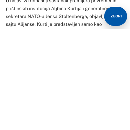
NATO-a navodi da će se Stoltenberg sastati sa
„gospodinom Aljbinom Kurtijem sa Kosova“ u sedištu
IZBORI
Alijanse u Briselu.
U kratkoj najavi se dodaje da sastanak neće biti
otvoren za medije i da će fotografije sastanka biti
dostupne na sajtu NATO-a, nakon njegovog završetka.
Podsetimo, Kurti od srede boravi u dvodnevnoj poseti
Briselu, gde danas treba da se sastane sa
predsednicom Evropske komisije Ursulom fon der
Lajen i šefom diplomatije EU Žozepom Boreljom.
Planirano je i da se Kurti obrati poslanicima
Spoljnopolitičkog odbora Evropskog parlamenta,
preneo je Tanjug.