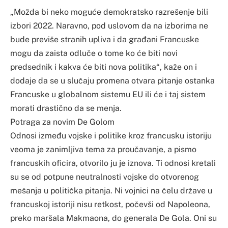
„Možda bi neko moguće demokratsko razrešenje bili
izbori 2022. Naravno, pod uslovom da na izborima ne
bude previše stranih upliva i da građani Francuske
mogu da zaista odluče o tome ko će biti novi
predsednik i kakva će biti nova politika“, kaže on i
dodaje da se u slučaju promena otvara pitanje ostanka
Francuske u globalnom sistemu EU ili će i taj sistem
morati drastično da se menja.
Potraga za novim De Golom
Odnosi između vojske i politike kroz francusku istoriju
veoma je zanimljiva tema za proučavanje, a pismo
francuskih oficira, otvorilo ju je iznova. Ti odnosi kretali
su se od potpune neutralnosti vojske do otvorenog
mešanja u politička pitanja. Ni vojnici na čelu države u
francuskoj istoriji nisu retkost, počevši od Napoleona,
preko maršala Makmaona, do generala De Gola. Oni su