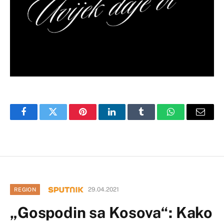
Facebook
Twitter
Pinterest
LinkedIn
Tumblr
WhatsApp
Email
29.04.2021
REGION
„Gospodin sa Kosova“: Kako