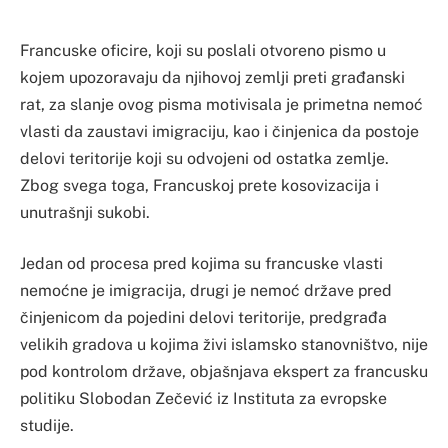
Francuske oficire, koji su poslali otvoreno pismo u
kojem upozoravaju da njihovoj zemlji preti građanski
rat, za slanje ovog pisma motivisala je primetna nemoć
vlasti da zaustavi imigraciju, kao i činjenica da postoje
delovi teritorije koji su odvojeni od ostatka zemlje.
Zbog svega toga, Francuskoj prete kosovizacija i
unutrašnji sukobi.
Jedan od procesa pred kojima su francuske vlasti
nemoćne je imigracija, drugi je nemoć države pred
činjenicom da pojedini delovi teritorije, predgrađa
velikih gradova u kojima živi islamsko stanovništvo, nije
pod kontrolom države, objašnjava ekspert za francusku
politiku Slobodan Zečević iz Instituta za evropske
studije.