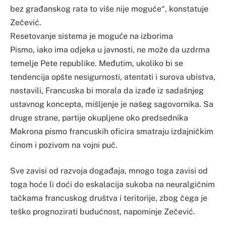
bez građanskog rata to više nije moguće“, konstatuje
Zečević.
Resetovanje sistema je moguće na izborima
Pismo, iako ima odjeka u javnosti, ne može da uzdrma
temelje Pete republike. Međutim, ukoliko bi se
tendencija opšte nesigurnosti, atentati i surova ubistva,
nastavili, Francuska bi morala da izađe iz sadašnjeg
ustavnog koncepta, mišljenje je našeg sagovornika. Sa
druge strane, partije okupljene oko predsednika
Makrona pismo francuskih oficira smatraju izdajničkim
činom i pozivom na vojni puč.
Sve zavisi od razvoja događaja, mnogo toga zavisi od
toga hoće li doći do eskalacija sukoba na neuralgičnim
tačkama francuskog društva i teritorije, zbog čega je
teško prognozirati budućnost, napominje Zečević.