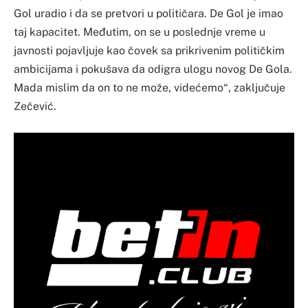
Gol uradio i da se pretvori u političara. De Gol je imao
taj kapacitet. Međutim, on se u poslednje vreme u
javnosti pojavljuje kao čovek sa prikrivenim političkim
ambicijama i pokušava da odigra ulogu novog De Gola.
Mada mislim da on to ne može, videćemo“, zaključuje
Zečević.