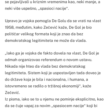
se pojavljivali u kriznim vremenima kao, neki manje, a
neki više uspešno, „spasioci nacije“.
Upravo je vojska pomogla De Golu da se vrati na vlast
1958, međutim, kako Zečević kaže, De Gol je bio
političar velikog formata koji je znao da bez
demokratskog legitimiteta ne može da vlada.
„Iako ga je vojska de fakto dovela na vlast, De Gol je
odmah organizovao referendum o novom ustavu.
Nikada nije hteo da vlada bez demokratskog
legitimiteta. Sistem koji je uspostavljen tada doveo je
do države koja je bila i nacionalna, i humana, a
istovremeno se radilo o tržišnoj ekonomiji“, kaže
Zečević.
Iz pisma, iako se to u njemu ne pominje eksplicitno, kao
da se čuje vapaj za novim „spasiocem nacije“ koji bi