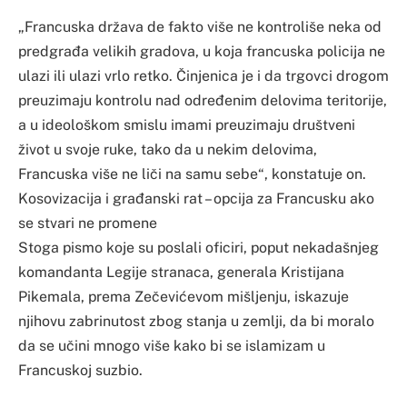
„Francuska država de fakto više ne kontroliše neka od
predgrađa velikih gradova, u koja francuska policija ne
ulazi ili ulazi vrlo retko. Činjenica je i da trgovci drogom
preuzimaju kontrolu nad određenim delovima teritorije,
a u ideološkom smislu imami preuzimaju društveni
život u svoje ruke, tako da u nekim delovima,
Francuska više ne liči na samu sebe“, konstatuje on.
Kosovizacija i građanski rat – opcija za Francusku ako
se stvari ne promene
Stoga pismo koje su poslali oficiri, poput nekadašnjeg
komandanta Legije stranaca, generala Kristijana
Pikemala, prema Zečevićevom mišljenju, iskazuje
njihovu zabrinutost zbog stanja u zemlji, da bi moralo
da se učini mnogo više kako bi se islamizam u
Francuskoj suzbio.