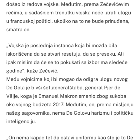
došao iz redova vojske. Međutim, prema Zečevićevim
rečima, u sadašnjem trenutku vojska neće igrati ulogu
u francuskoj politici, ukoliko na to ne bude prinuđena,
smatra on.
„Vojska je poslednja instanca koja bi možda bila
iskorišćena da se stvari resetuju, da se preseku. Ali
ipak mislim da će se to pokušati sa izborima sledeće
godine“, kaže Zečević.
Među vojnicima koji bi mogao da odigra ulogu novog
De Gola je bivši šef generalštaba, general Pjer de
Vilije, koga je Emanuel Makron smenio zbog sukoba
oko vojnog budžeta 2017. Međutim, on, prema mišljenju
našeg sagovornika, nema De Golovu harizmu i političku
inteligenciju.
„On nema kapacitet da ostavi uniformu kao što je to De