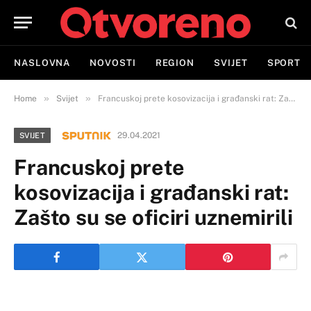
NASLOVNA
NOVOSTI
REGION
SVIJET
SPORT
»
»
Home
Svijet
Francuskoj prete kosovizacija i građanski rat: Zašto su se oficiri uznemirili
29.04.2021
SVIJET
Francuskoj prete
kosovizacija i građanski rat:
Zašto su se oficiri uznemirili