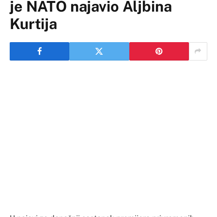
je NATO najavio Aljbina
Kurtija
U najavi za današnji sastanak premijera privremenih
prištinskih institucija Aljbina Kurtija i generalnog
sekretara NATO-a Jensa Stoltenberga, objavljenoj na
sajtu Alijanse, Kurti je predstavljen samo kao
„gospodin sa Kosova“.
Zapadni zvaničnici i mediji inače nazivaju Kurtija
„premijerom Kosova“, ali se na zvaničnoj stranici