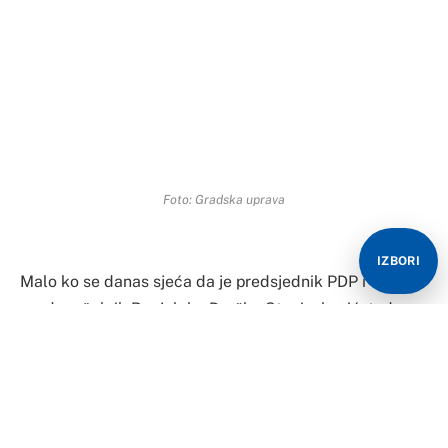
Foto: Gradska uprava
IZBORI
Malo ko se danas sjeća da je predsjednik PDP i
gradonačelnik Banjaluke Draško Stanivuković, tada
samo ovo drugo, još 2021. godine najavio formiranje
političkog pokreta sa Jelenom Trivić i Nebojšom
Vukanovićem.
Vremena su se promijenila, saborci su postali politički