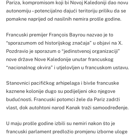
Pariza, kompromisom koji bi Novoj Kaledoniji dao novu
autonomiju – potencijalno dajući teritoriju priliku da se
pomakne naprijed od nasilnih nemira prošle godine.
Francuski premijer François Bayrou nazvao je to
“sporazumom od historijskog značaja” u objavi na X.
Pozdravio je sporazum o “jedinstvenoj organizaciji”
nove države Nove Kaledonije unutar francuskog
“nacionalnog okvira” i utjelovljen u francuskom ustavu.
Stanovnici pacifičkog arhipelaga i bivše francuske
kaznene kolonije dugo su podijeljeni oko njegove
budućnosti. Francuski potomci žele da Pariz zadrži
vlast, dok autohtoni narod Kanak traži samoodređenje.
U maju prošle godine izbili su nemiri nakon što je
francuski parlament predložio promjenu izborne uloge