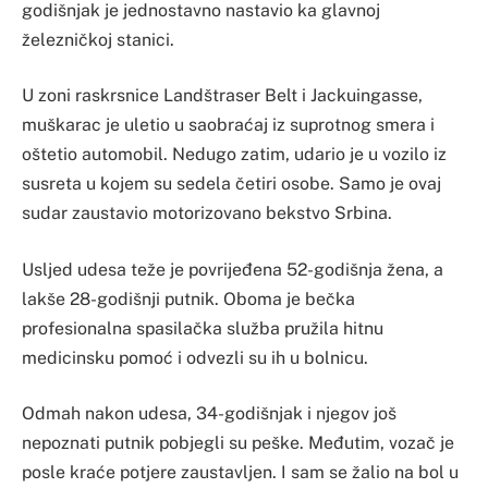
godišnjak je jednostavno nastavio ka glavnoj
železničkoj stanici.
U zoni raskrsnice Landštraser Belt i Jackuingasse,
muškarac je uletio u saobraćaj iz suprotnog smera i
oštetio automobil. Nedugo zatim, udario je u vozilo iz
susreta u kojem su sedela četiri osobe. Samo je ovaj
sudar zaustavio motorizovano bekstvo Srbina.
Usljed udesa teže je povrijeđena 52-godišnja žena, a
lakše 28-godišnji putnik. Oboma je bečka
profesionalna spasilačka služba pružila hitnu
medicinsku pomoć i odvezli su ih u bolnicu.
Odmah nakon udesa, 34-godišnjak i njegov još
nepoznati putnik pobjegli su peške. Međutim, vozač je
posle kraće potjere zaustavljen. I sam se žalio na bol u