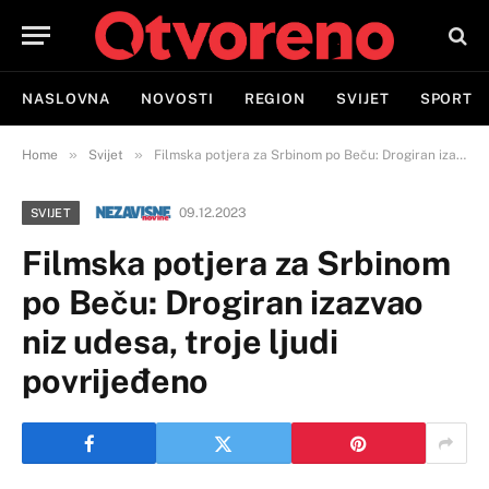
NASLOVNA
NOVOSTI
REGION
SVIJET
SPORT
»
»
Home
Svijet
Filmska potjera za Srbinom po Beču: Drogiran izazvao niz udesa, troje ljudi povrijeđeno
09.12.2023
SVIJET
Filmska potjera za Srbinom
po Beču: Drogiran izazvao
niz udesa, troje ljudi
povrijeđeno