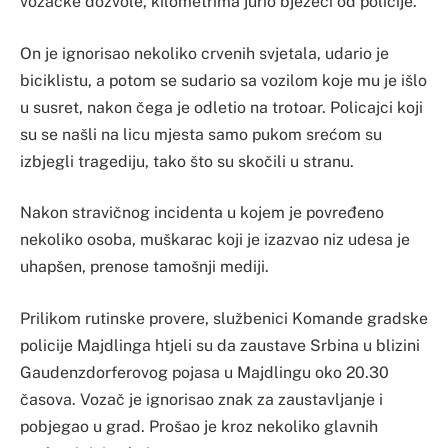
vozačke dozvole, kilometrima jurio bježeći od policije.
On je ignorisao nekoliko crvenih svjetala, udario je
biciklistu, a potom se sudario sa vozilom koje mu je išlo
u susret, nakon čega je odletio na trotoar. Policajci koji
su se našli na licu mjesta samo pukom srećom su
izbjegli tragediju, tako što su skočili u stranu.
Nakon stravičnog incidenta u kojem je povređeno
nekoliko osoba, muškarac koji je izazvao niz udesa je
uhapšen, prenose tamošnji mediji.
Prilikom rutinske provere, službenici Komande gradske
policije Majdlinga htjeli su da zaustave Srbina u blizini
Gaudenzdorferovog pojasa u Majdlingu oko 20.30
časova. Vozač je ignorisao znak za zaustavljanje i
pobjegao u grad. Prošao je kroz nekoliko glavnih