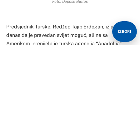
Foto: Depositphotos
Predsjednik Turske, Redžep Tajip Erdogan, izjavio je
IZBORI
danas da je pravedan svijet moguć, ali ne sa
Amerikom, prenijela je turska agencija “Anadolija”.
“Nažalost, primirje (u Gazi) je odbijeno u Savjetu
bezbjednosti UN, samo ga je Amerika odbacila. Sama.
Da je li to pravda? Pravedan svijet je moguć, ali ne sa
Amerikom”, poručio je Erdogan na konferenciji koju je
njegova Stranka pravde i razvoja organizovala
povodom Svjetskog dana ljudskih prava.
Erdogan je rekao da ljudi koji najviše pate od
ksenofobičnih, rasističkih, diskriminatorskih i
fašističkih praksi su muslimani, koji čine većinu