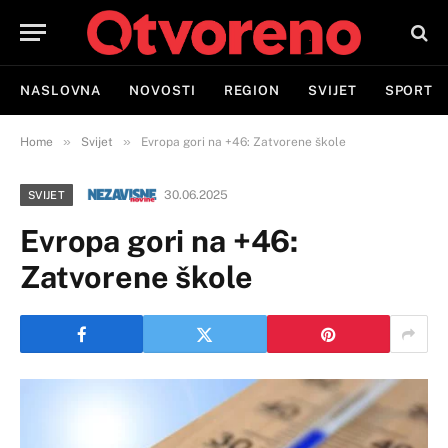
NASLOVNA
NOVOSTI
REGION
SVIJET
SPORT
»
»
Home
Svijet
Evropa gori na +46: Zatvorene škole
30.06.2025
SVIJET
Evropa gori na +46:
Zatvorene škole