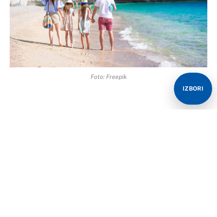
Foto: Freepik
IZBORI
More u Hrvatskoj često je izbor mnogih građana za
odmor, iako odlazak na primorje sa sobom nosi česta i
duga čekanja na granici.
Ukoliko se pripremate za put ka moru i prelazite
Hrvatsku granicu, ovo morate znati.
Unos biljnih i životinjskih proizvoda