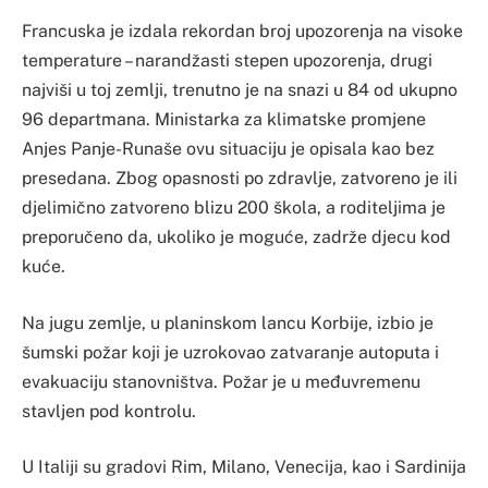
Francuska je izdala rekordan broj upozorenja na visoke
temperature – narandžasti stepen upozorenja, drugi
najviši u toj zemlji, trenutno je na snazi u 84 od ukupno
96 departmana. Ministarka za klimatske promjene
Anjes Panje-Runaše ovu situaciju je opisala kao bez
presedana. Zbog opasnosti po zdravlje, zatvoreno je ili
djelimično zatvoreno blizu 200 škola, a roditeljima je
preporučeno da, ukoliko je moguće, zadrže djecu kod
kuće.
Na jugu zemlje, u planinskom lancu Korbije, izbio je
šumski požar koji je uzrokovao zatvaranje autoputa i
evakuaciju stanovništva. Požar je u međuvremenu
stavljen pod kontrolu.
U Italiji su gradovi Rim, Milano, Venecija, kao i Sardinija